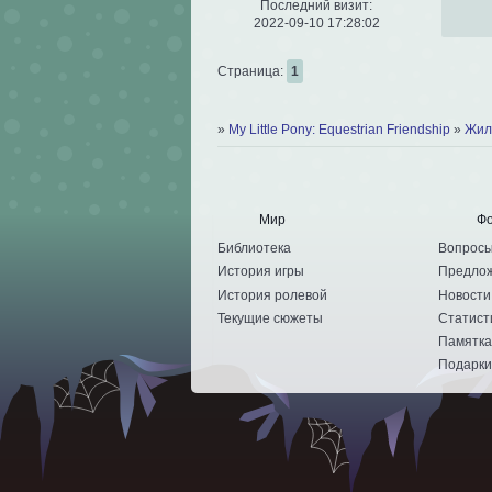
Последний визит:
2022-09-10 17:28:02
Страница:
1
»
My Little Pony: Equestrian Friendship
»
Жил
Мир
Ф
Библиотека
Вопрос
История игры
Предло
История ролевой
Новости
Текущие сюжеты
Статист
Памятка
Подарк