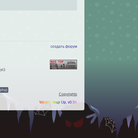
создать форум
рус
)
pha)
Copyrights
Winter Wrap Up, v0.56