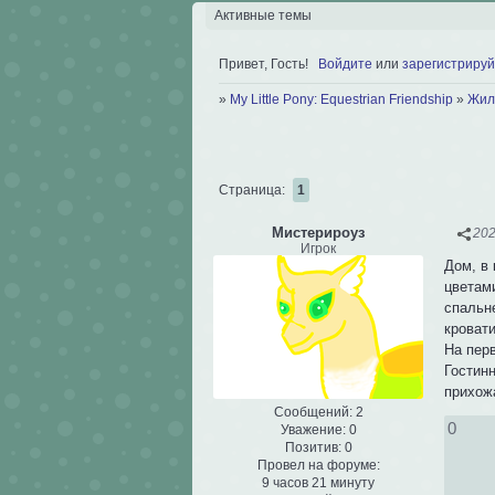
Активные темы
Привет, Гость!
Войдите
или
зарегистрируй
»
My Little Pony: Equestrian Friendship
»
Жил
Страница:
1
Мистерироуз
202
Игрок
Дом, в 
цветами
спальне
кроват
На пер
Гостин
прихож
Сообщений:
2
0
Уважение:
0
Позитив:
0
Провел на форуме:
9 часов 21 минуту