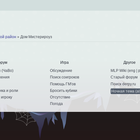
ой район
»
Дом Мистерироуз
орум
Игра
Другое
ы
(
ЧаВо
)
Обсуждение
MLP Wiki (
eng
|
жения
Поиск соигроков
Старый форум
Помощь ГМ'ов
Поиск derpy.ru
ика и роли
Бросить кубики
Ночная тема (al
 игроку
Отсутствие
и
Погода