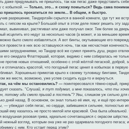
ь даже придумывать не пришлось, так как пегас даже представить себе 
у с кобылкой.
— Только, это... я схожу помыться? Ведь сама понимае
аз пришлось прокатиться по земле... В общем, я быстро.
в разрешение, Тандерлэйн скрылся в ванной комнате, где тут же встр
ать с гипсом на крыле? Большой опыт в этом деле помог решить эту зада
омал, вывихивал, растягивал или даже получал ожог. Тем более за двер
ый исцелить его недуг за несколько часов (а может, и за меньшее время
 можно было смело избавляться. А вот бинты, окутывающие его повреждё
лся провести в них всю оставшуюся ночь, так как несчастная конечность
шими затруднениями, но Тандер всё же сумел принять душ, редко отвле
его ожидала Флаттершай, которая, видимо с ним собиралась не только
не против новых отношений, особенно с этой жёлтой пегаской, доброй, 
 и отличалась красотой, что погодный пегас ценил в кобылках в первую 
бливал. Хорошенько примотав крыло к своему туловищу бинтами, Танде
том же месте, возможно, уже успев сходить куда-то и вернуться.
так, на чём мы остановились? —
поинтересовался тёмно-серый, прикр
дует сказать. "
Слушай, я тут подумал, и мне показалось, что ты хоче
ен, потому иди смело прыгай в постель"
? Увы, слишком уж сильно для 
ко дней назад. В основном, он знал только её имя, ну, и ещё про интер
мы, —
убеждал себя пегас, но сердце, забившееся сильнее, полностью и
ршай ему казалось не просто милой или красивой. Она была
идеальной
.
я воздушная розовая грива, идеально сочетающаяся с окрасом шёрстки,
й нежный взгляд, которым она уже не раз одаривала погодного пегаса; 
обнимку с ним. Кто устаит перед этим?