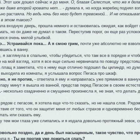
й. Этот шок дошел сейчас и до меня.
О, благая Селестия, что же я дел
 же даже второй кровати нет...
- думала я, но когда жеребец поднял вз
ьно растаяла.
Но ведь ночь без него будет тревожной... И не отказыв
 в этом такого?
ыла входную дверь, прошла немного и остановилась ожидая, как войдет 
ать, но он даже не думал о таком. Переступив порог, он еще раз успоко
нося очень милой улыбкой.
то... Устраивайся пока... А я смою грим,
почти уже абсолютно не взвол
ившись в ванну.
, я заглянула в спальню, чтобы убедиться, что там все в порядке и чт
 на мой взгляд, хотя я все еще сильно нервничала по поводу предстоящ
а плащ я заметила, что к нему еще отлично подошел бы цилиндр, но дума
я выходила из комнаты, я услышала вопрос Пегаса про шкаф.
чно, я не против,
- ответила я ему и направилась уже прямиком в ванну
 пару минут я вышла из ванной, представ перед Пегасом в своем естест
.
- несколько озадаченно и смущенно произнесла я, не зная, что делать 
?
 рядом с пегасом, я хотела еще что-то сказать, но не нашла слов. Рядо
твие от того, что он защитит меня от любых страхов и одновременно бесп
лать или сказать ему.
у тем мои глаза уже слипались и я издала довольно протяжный зевок, 
довольно поздно, да и день был насыщенным, такое чувство, что п
ила я.-
Ты не против уже ложиться спать?