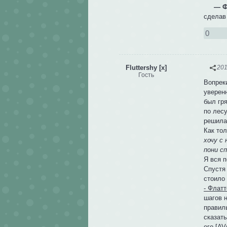
— Ф
сделав
0
Fluttershy [x]
201
Гость
Вопрек
уверен
был гря
по лес
решила
Как то
хочу с
пони сп
Я вся п
Спустя 
стоило 
- Флатт
шагов 
правиль
сказат
его.[AV