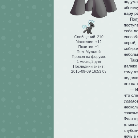
подумат
обнимк
пару р
Получи
поступ
себе л
способн
Сообщений:
210
Уважение:
+12
серый,
Позитив:
+1
собира
Пол:
Мужской
неболь
Провел на форуме:
Также 
1 месяц 2 дня
далеко 
Последний визит:
2015-09-09 16:53:03
тому же
недолю
его на 
— И
что сле
соглас
несколь
знако
Флатте
длинна
глубоки
ночь в 