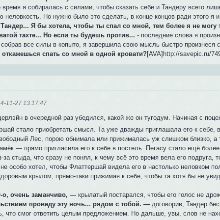
о время я собиралась с силами, чтобы сказать себе и Тандеру всего лиш
 неловкость. Но нужно было это сделать, в конце концов ради этого я и
. Тандер... Я бы хотела, чтобы ты спал со мной, тем более я не могу
ватой тахте... Но если ты будешь против...
- последние слова я произн
, собрав все силы в копыто, я завершила свою мысль быстро произнеся
е откажешься спать со мной в одной кровати?
[AVA]http://savepic.ru/74
4-11-27 13:17:47
лэйн в очередной раз убедился, какой же он тугодум. Начиная с поце
ршай стало приобретать смысл. Та уже дважды приглашала его к себе, 
вободный Лес, порою обнимала или прижималась уж слишком близко, а 
амёк — прямо пригласила его к себе в постель. Пегасу стало ещё более 
з-за стыда, что сразу не понял, к чему всё это время вела его подруга, 
 не особо хотел, чтобы Флаттершай видела его в настолько неловком по
здоровым крылом, прямо-таки прижимая к себе, чтобы та хотя бы не ув
.
-о, очень заманчиво, —
крылатый постарался, чтобы его голос не дро
ьствием проведу эту ночь... рядом с тобой. —
договорив, Тандер бе
ь, что смог ответить целым предложением. Но дальше, увы, слов не нах