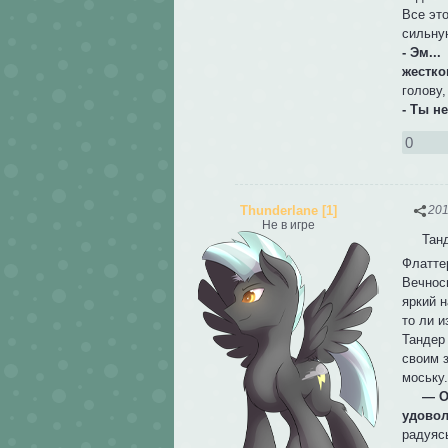
Все эт
сильную
- Эм..
жестко
голову
- Ты н
0
Thunderlane [1]
201
Не в игре
Тандер
Флатте
Вечнос
яркий н
то ли и
Тандер
своим 
моську
— О
удовол
радуяс