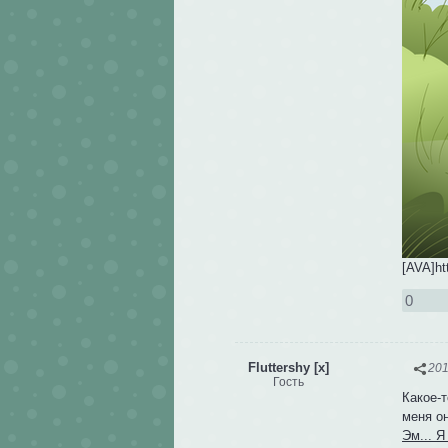
[AVA]ht
0
Fluttershy [x]
201
Гость
Какое-т
меня о
Эм... Я