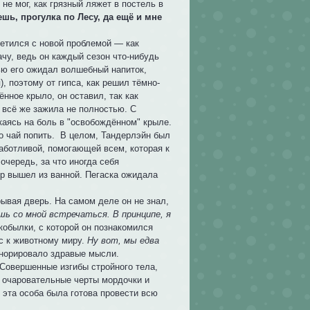
не мог, как грязный ляжет в постель в
шь, прогулка по Лесу, да ещё и мне
етился с новой проблемой — как
чу, ведь он каждый сезон что-нибудь
ью его ожидал волшебный напиток,
), поэтому от гипса, как решил тёмно-
нное крыло, он оставил, так как
 всё же зажила не полностью. С
каясь на боль в "освобождённом" крыле.
 чай попить. В целом, Тандерлэйн был
заботливой, помогающей всем, которая к
очередь, за что иногда себя
р вышел из ванной. Пегаска ожидала
ывая дверь. На самом деле он не знал,
шь со мной встречаться. В принципе, я
кобылки, с которой он познакомился
ес к животному миру.
Ну вот, мы едва
гнорировало здравые мысли.
 Совершенные изгибы стройного тела,
 очаровательные черты мордочки и
и эта особа была готова провести всю