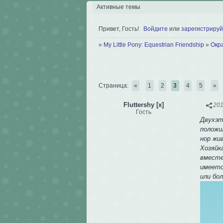
Активные темы
Привет, Гость!
Войдите
или
зарегистрируй
»
My Little Pony: Equestrian Friendship
»
Окр
Страница:
«
1
2
3
4
5
»
Fluttershy [x]
201
Гость
Двухэт
положи
нор жи
Хозяйк
вместе
имеетс
или бол