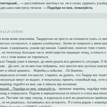
латтершай... —
расслабленно протянул он, не в силах сдержать улыбку,
 два шага навстречу пегаске.
— Подойди ко мне, пожалуйста.
4-11-27 13:55:43
и всем моим опасениям, Тандерлэин не просто не отказался спать со мн
ностью согласился, я широко улыбнулась. Затем он попросил у меня ра
зным, я разрешила, указав где ванная. Самой мне, конечно тоже стоило
у, но поскольку большую часть моей шерстки защищал плащ, а копыта я
 что с этим можно не торопиться.
лько Тандер ушел в ванную, до меня дошла вся двоякость ситуации.
О б
 ним... Да нет, он не мог так подумать, это просто мои пустые опасен
ят в одной кровати... Жеребец и кобылка... Ой божечки...
окраснела отгоняя эти мысли, стараясь не думать, что Тандер мог поня
несколько минут он вышел, я попыталась принять спокойный вид, хотя м
жеребцу подойти ко мне, как я забыла про волнение.
ершай... Подойди ко мне, пожалуйста,
- произнес жеребец, подойдя поб
назад и покраснела. Подняв в нерешительности копыто я стала мысленно
но. Постаяв так пару секунд, я вздохнула и всё же решительно приблизи
ь, но не решилась, полаявшись все испортить. Я стояла рядом с жеребц
A]http://savepic.ru/7499571.jpg[/AVA]