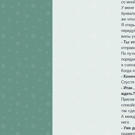
со мно
У меня
буквал
же что
Я откр
передум
вилы у
- Ты э
отправ
По пути
порядке
я снял
Когда 
- Коне
Спустя
- Итак..
ждать
Присев
спокойс
так сде
А межд
него.
- Уже 
подмет