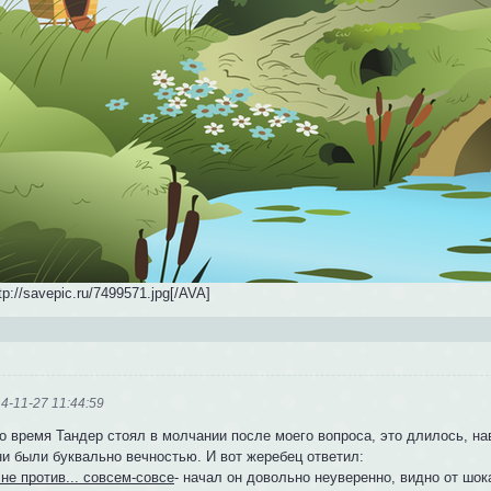
tp://savepic.ru/7499571.jpg[/AVA]
4-11-27 11:44:59
о время Тандер стоял в молчании после моего вопроса, это длилось, на
ни были буквально вечностью. И вот жеребец ответил:
 не против... совсем-совсе
- начал он довольно неуверенно, видно от шок