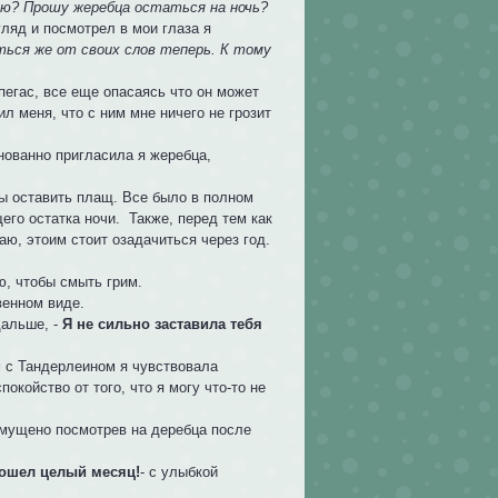
аю? Прошу жеребца остаться на ночь?
гляд и посмотрел в мои глаза я
аться же от своих слов теперь. К тому
пегас, все еще опасаясь что он может
ил меня, что с ним мне ничего не грозит
нованно пригласила я жеребца,
обы оставить плащ. Все было в полном
его остатка ночи. Также, перед тем как
ю, этоим стоит озадачиться через год.
ю, чтобы смыть грим.
венном виде.
дальше, -
Я не сильно заставила тебя
м с Тандерлеином я чувствовала
окойство от того, что я могу что-то не
смущено посмотрев на деребца после
рошел целый месяц!
- с улыбкой