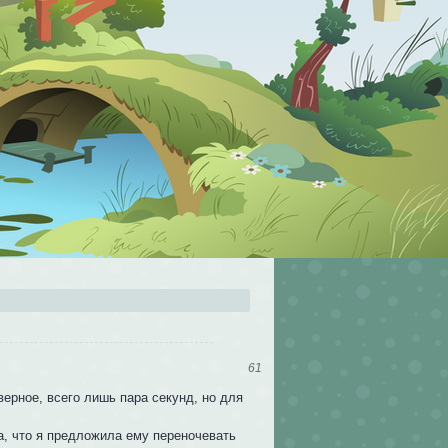
61
верное, всего лишь пара секунд, но для
а, что я предложила ему переночевать