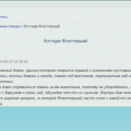
тесь
.
аины города
»
Коттедж Флаттершай
Коттедж Флаттершай
4-09-25 12:30:16
ажный домик, крыша которого покрыта травой и низенькими кустарни
лись птичьи домики и гнезда, также под мостиком, перекинутым над 
вотных.
а дома стремиться помочь всем животным, поэтому не удивляйтесь, 
 с барсуком и пить чай, обсуждая что-то со скунсом. Внутри дом оч
я широкая кровать, в которой Флаттершай часто спит с какой-то 
и.