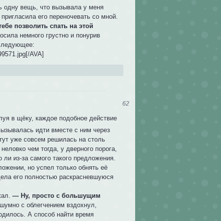
ь одну вещь, что вызывала у меня
 пригласила его переночевать со мной.
 тебе позволить спать на этой
осила немного грустно и понурив
 следующее:
99571.jpg[/AVA]
62
луя в щёку, каждое подобное действие
вызывалась идти вместе с ним через
тут уже совсем решилась на столь
неловко чем тогда, у дверного порога,
то ли из-за самого такого предложения.
ложении, но успел только обнять её
идела его полностью раскрасневшуюся
жал.
— Ну, просто с большущим
сшумно с облегчением вздохнул,
одилось. А способ найти время