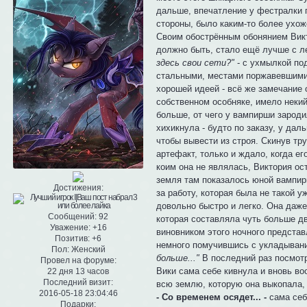
дальше, впечатление у фестралки 
стороны, было каким-то более ухо
Своим обострённым обонянием Викто
должно быть, стало ещё лучше с л
здесь свои сети?"
- с ухмылкой по
стальными, местами поржавевшими,
хорошей идеей - всё же замечание 
собственном особняке, имело неки
больше, от чего у вампирши зарод
хихикнула - будто по заказу, у дал
чтобы вывести из строя. Скинув тр
артефакт, только и ждало, когда е
коим она не являлась, Виктория ос
земля там показалось юной вампирш
Достижения:
за работу, которая была не такой 
довольно быстро и легко. Она даж
Сообщений:
92
которая составляла чуть больше д
Уважение:
+16
виновником этого ночного представ
Позитив:
+6
немного помучившись с укладывание
Пол:
Женский
больше..."
В последний раз посмотр
Провел на форуме:
Вики сама себе кивнула и вновь во
22 дня 13 часов
Последний визит:
всю землю, которую она выкопала, 
2016-05-18 23:04:46
- Со временем осядет... -
сама себ
Подарки: