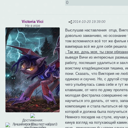
0
Victoria Vici
2014-10-20 19:39:00
Не в игре
Выслушав наставления отца, Викто
довольно заманчиво, но осознание 
том вспомнился всё тот же фильм пр
вампирша всё же для себя решила б
- Так же, дочь моя, ты свои обязан
выведя Вичи из интересных размышл
работу, поспешил удалиться и захл
воистину кладбищенская тишина, 
пони. Сказать, что Виктория не лю
одиноко и скучно. Но, с другой ст
чего улыбнулась сама себе и тут ж
клавишам, от чего по дому пролете
молодая фестралка совершенно не 
научиться это делать, от чего, за
композицию и стала пытаться её пр
которой и должна была получиться
Немного посидев на стуле, изучая 
Достижения:
кинув взгляд на потухающий камин.
огня - пришедшие бы утром слуги эт