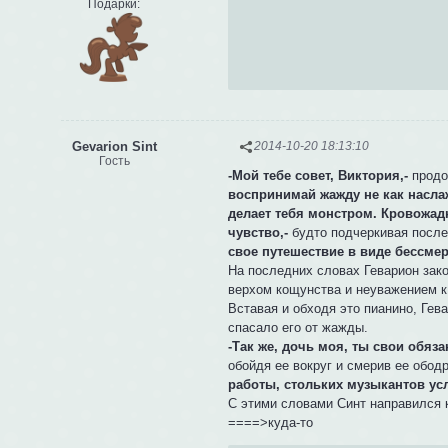
Подарки:
Gevarion Sint
2014-10-20 18:13:10
Гость
-Мой тебе совет, Виктория,-
продол
воспринимай жажду не как наслаж
делает тебя монстром. Кровожад
чувство,-
будто подчеркивая после
свое путешествие в виде бессме
На последних словах Геварион зако
верхом кощунства и неуважением к
Вставая и обходя это пианино, Гев
спасало его от жажды.
-Так же, дочь моя, ты свои обяз
обойдя ее вокруг и смерив ее обо
работы, стольких музыкантов у
С этими словами Синт направился 
====>куда-то