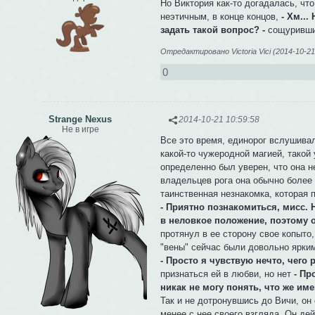
Но Виктория как-то догадалась, что
неэтичным, в конце концов,
- Хм...
задать такой вопрос? -
сощурившис
Отредактировано Victoria Vici (2014-10-21
0
Strange Nexus
2014-10-21 10:59:58
Не в игре
Все это время, единорог вслушивалс
какой-то чужеродной магией, такой 
определенно был уверен, что она н
владельцев рога она обычно более 
таинственная незнакомка, которая 
- Приятно познакомиться, мисс. Н
в неловкое положение, поэтому о
протянул в ее сторону свое копыто
"вены" сейчас были довольно ярким
- Просто я чувствую нечто, чего
признаться ей в любви, но нет
- Пр
никак не могу понять, что же име
Так и не дотронувшись до Вичи, он
менее с нее своего взгляда. Он де