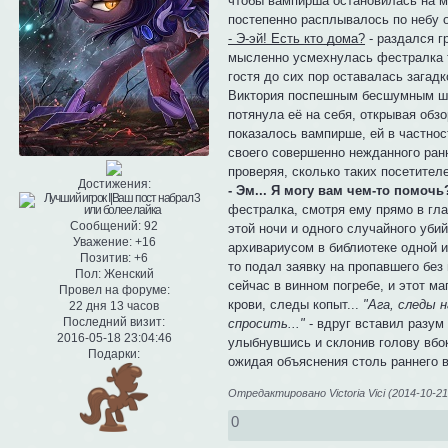
чтобы вампирша остановилась на ме
постепенно расплывалось по небу 
- Э-эй! Есть кто дома?
- раздался г
мысленно усмехнулась фестралка т
гостя до сих пор оставалась загад
Виктория поспешным бесшумным шаг
потянула её на себя, открывая обзо
показалось вампирше, ей в частнос
своего совершенно нежданного ранн
проверяя, сколько таких посетителе
Достижения:
- Эм... Я могу вам чем-то помочь
фестралка, смотря ему прямо в гла
Сообщений:
92
этой ночи и одного случайного убий
Уважение:
+16
архивариусом в библиотеке одной и
Позитив:
+6
то подал заявку на пропавшего без 
Пол:
Женский
сейчас в винном погребе, и этот м
Провел на форуме:
крови, следы копыт...
"Ага, следы 
22 дня 13 часов
Последний визит:
спросить..."
- вдруг вставил разум
2016-05-18 23:04:46
улыбнувшись и склонив голову вбо
Подарки:
ожидая объяснения столь раннего в
Отредактировано Victoria Vici (2014-10-21
0