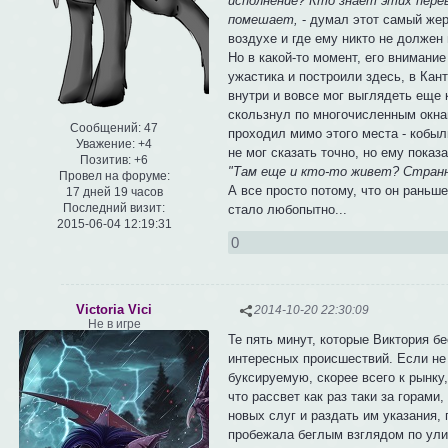
исполнение? Кто знает этих перев
помешает,
- думал этот самый жере
воздухе и где ему никто не должен
Но в какой-то момент, его внимание
ужастика и построили здесь, в Кан
внутри и вовсе мог выглядеть еще 
скользнул по многочисленным окнам
Сообщений:
47
проходил мимо этого места - кобылк
Уважение:
+4
не мог сказать точно, но ему показа
Позитив:
+6
"Там еще и кто-то живет? Странно
Провел на форуме:
А все просто потому, что он раньше
17 дней 19 часов
Последний визит:
стало любопытно...
2015-06-04 12:19:31
0
Victoria Vici
2014-10-20 22:30:09
Не в игре
Те пять минут, которые Виктория 
интересных происшествий. Если не 
буксируемую, скорее всего к рынку
что рассвет как раз таки за горам
новых слуг и раздать им указания,
пробежала беглым взглядом по улица