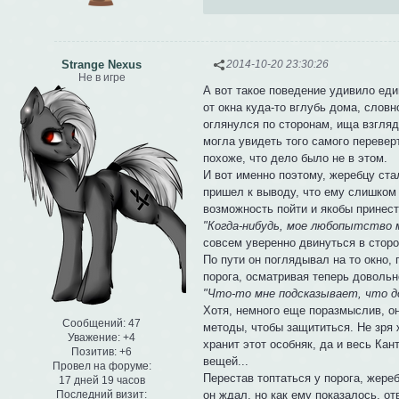
Strange Nexus
2014-10-20 23:30:26
Не в игре
А вот такое поведение удивило еди
от окна куда-то вглубь дома, словн
оглянулся по сторонам, ища взглядо
могла увидеть того самого перевер
похоже, что дело было не в этом.
И вот именно поэтому, жеребцу ста
пришел к выводу, что ему слишком 
возможность пойти и якобы принести
"Когда-нибудь, мое любопытство м
совсем уверенно двинуться в сторо
По пути он поглядывал на то окно,
порога, осматривая теперь доволь
"Что-то мне подсказывает, что до
Хотя, немного еще поразмыслив, он 
Сообщений:
47
методы, чтобы защититься. Не зря 
Уважение:
+4
хранит этот особняк, да и весь Кан
Позитив:
+6
вещей...
Провел на форуме:
Перестав топтаться у порога, жере
17 дней 19 часов
Последний визит:
он ждал, но как ему показалось, от