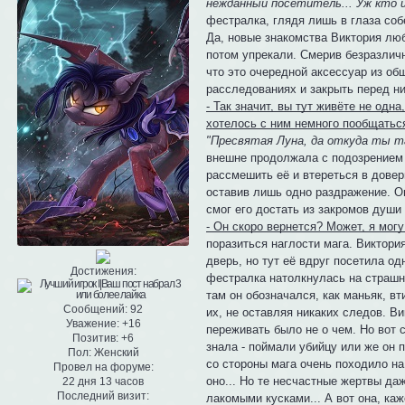
нежданный посетитель... Уж кто и
фестралка, глядя лишь в глаза соб
Да, новые знакомства Виктория люби
потом упрекали. Смерив безразличн
что это очередной аксессуар из о
расследованиях и закрыть перед ни
- Так значит, вы тут живёте не одн
хотелось с ним немного пообщатьс
"Пресвятая Луна, да откуда ты т
внешне продолжала с подозрением с
рассмешить её и втереться в довери
оставив лишь одно раздражение. Он
смог его достать из закромов души
- Он скоро вернется? Может, я мог
поразиться наглости мага. Виктори
дверь, но тут её вдруг посетила од
Достижения:
фестралка натолкнулась на страшны
там он обозначался, как маньяк, в
Сообщений:
92
их, не оставляя никаких следов. В
Уважение:
+16
переживать было не о чем. Но вот 
Позитив:
+6
знала - поймали убийцу или же он 
Пол:
Женский
со стороны мага очень походило на 
Провел на форуме:
оно... Но те несчастные жертвы да
22 дня 13 часов
Последний визит:
лакомыми кусками... А вот она, ка