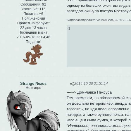
Сообщений:
92
одному из больших окон, выглядыв
Уважение:
+16
взглядом окинула пустую мостовую
Позитив:
+6
Пол:
Женский
Отредактировано Victoria Vici (2014-10-20
Провел на форуме:
22 дня 13 часов
0
Последний визит:
2016-05-18 23:04:46
Подарки:
Strange Nexus
2014-10-20 21:51:14
Не в игре
------> Дом-лавка Нексуса
Тем временем, по обозреваемой ею 
он довольно неторопливо, иногда п
торопясь, но идя целенаправленно.
накидки, а также рунного пояса, на
него еще и была сумка, в которой 
"Интересно, она хотела меня прос