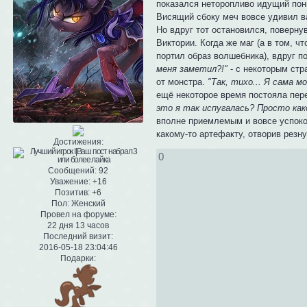
показался неторопливо идущий пони
Висящий сбоку меч вовсе удивил в
Но вдруг тот остановился, повернув
Виктории. Когда же маг (а в том, 
портил образ волшебника), вдруг п
меня заметил?!"
- с некоторым стр
от монстра.
"Так, тихо... Я сама м
ещё некоторое время постояла пер
это я так испугалась? Просто как
вполне приемлемым и вовсе успоко
какому-то артефакту, отворив резн
Достижения:
0
Сообщений:
92
Уважение:
+16
Позитив:
+6
Пол:
Женский
Провел на форуме:
22 дня 13 часов
Последний визит:
2016-05-18 23:04:46
Подарки: