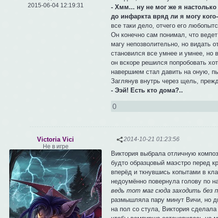
2015-06-04 12:19:31
- Хмм... ну не мог же я настольк
до инфаркта вряд ли я могу кого
все таки дело, отчего его любопытс
Он конечно сам понимал, что ведет
магу непозволительно, но видать о
становился все умнее и умнее, но 
он вскоре решился попробовать хот
навершием стал давить на оную, пы
Заглянув внутрь через щель, преж
- Ээй! Есть кто дома?..
0
Victoria Vici
2014-10-21 01:23:56
Не в игре
Виктория выбрала отличную композ
будто образцовый маэстро перед кр
вперёд и ткнувшись копытами в кла
недоумённо повернула голову по н
ведь тот маг сюда заходить без
размышляла пару минут Вичи, но дв
на пол со стула, Виктория сделала 