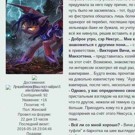
придумала за него пару причин, по
чуть было не засмеялась - тот, бу
но фестралка обошлась лишь более 
единорог её перебил, поспешно пр
зельевара даже не думала, но учту
всё же кивнула, решив вставить в р
- Доброе утро, сэр Нексус... Мне
знакомиться с другими пони... -
с
в приветствии,
- Виктория Вичи, н
Манхэттена. -
представилась хозяй
на этот счёт. Возможно, знакомство
ли интересом осмотрел её ещё раз,
вампирами... Будто вновь прочитав
на довольно извилистую тему.
"Аур
Достижения:
вампирша, после чего, несколько 
- Однако, у вас определенно сво
Сообщений:
92
пристальным взглядом на взгляд маг
Уважение:
+16
что-то другое, нежели её темную с
Позитив:
+6
больше. Приходить кому-то в дом и
Пол:
Женский
подозрения на счёт этого Нексуса,
Провел на форуме:
пони...
22 дня 13 часов
Последний визит:
- Всё ли со мной хорошо? -
Вичи 
2016-05-18 23:04:46
туфли" и бархотка на шее выглядели
Подарки: