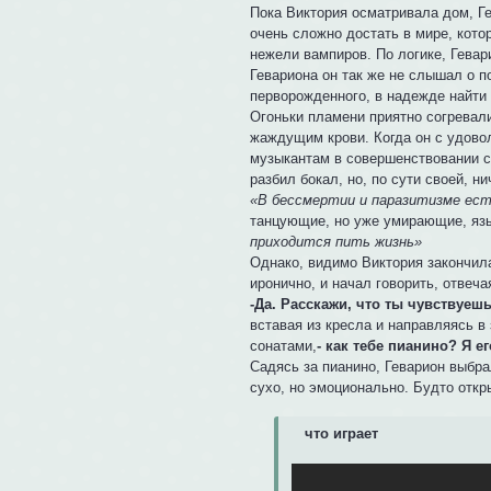
Пока Виктория осматривала дом, Гев
очень сложно достать в мире, кото
нежели вампиров. По логике, Гевар
Гевариона он так же не слышал о по
перворожденного, в надежде найти 
Огоньки пламени приятно согревал
жаждущим крови. Когда он с удово
музыкантам в совершенствовании св
разбил бокал, но, по сути своей, н
«В бессмертии и паразитизме ест
танцующие, но уже умирающие, язы
приходится пить жизнь»
Однако, видимо Виктория закончила
иронично, и начал говорить, отвеча
-Да. Расскажи, что ты чувствуе
вставая из кресла и направляясь в
сонатами,
- как тебе пианино? Я е
Садясь за пианино, Геварион выбрал
сухо, но эмоционально. Будто откр
что играет