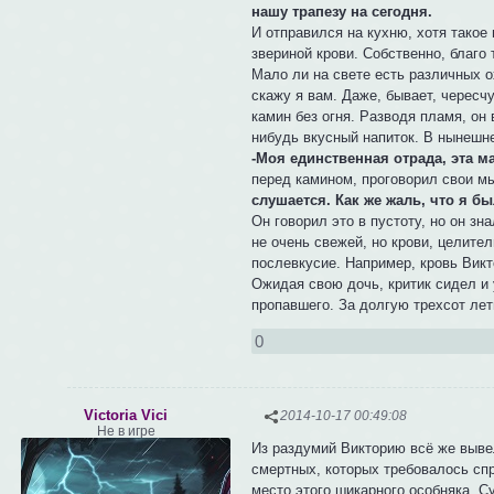
нашу трапезу на сегодня.
И отправился на кухню, хотя такое
звериной крови. Собственно, благо 
Мало ли на свете есть различных о
скажу я вам. Даже, бывает, чересчу
камин без огня. Разводя пламя, он 
нибудь вкусный напиток. В нынешне
-Моя единственная отрада, эта ма
перед камином, проговорил свои мы
слушается. Как же жаль, что я б
Он говорил это в пустоту, но он зн
не очень свежей, но крови, целите
послевкусие. Например, кровь Викто
Ожидая свою дочь, критик сидел и 
пропавшего. За долгую трехсот лет
0
Victoria Vici
2014-10-17 00:49:08
Не в игре
Из раздумий Викторию всё же вывел
смертных, которых требовалось спр
место этого шикарного особняка. Су