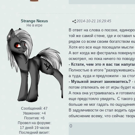
Strange Nexus
2014-10-21 16:29:45
Не в игре
В ответ на слова о посохе, единоро
той же самой стене, где и оставил
рядом со всем своим богатством ещ
Хотя его все еще посещали мысли о
А вот когда же фестралка повернул
осмотрел, но пока ничего по поводу
- Кстати, чем это я вас так напуг
Полностью в итоге "разоружившись"
а туда, куда и предложили - за сто
- Музыкой значит занимаетесь?
- 
потом отвлекать ее от игры будет 
А пока она устраивалась и готовила
еще предстояло увидеть. С такого 
больше не мог гадать по ощущения
Сообщений:
47
В задумчивости он стал водить одн
Уважение:
+4
объяснение всему, что сейчас твор
Позитив:
+6
Провел на форуме:
0
17 дней 19 часов
Последний визит: