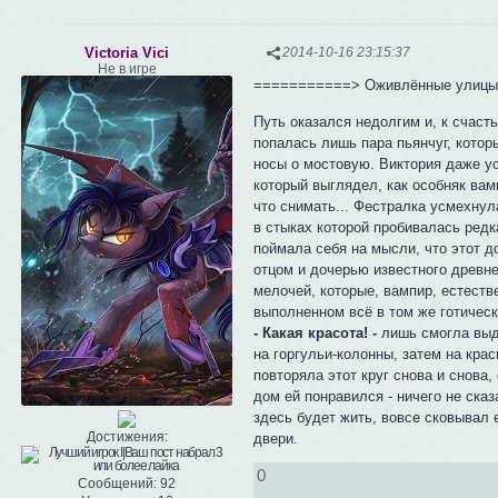
Victoria Vici
2014-10-16 23:15:37
Не в игре
===========> Оживлённые улиц
Путь оказался недолгим и, к счаст
попалась лишь пара пьянчуг, котор
носы о мостовую. Виктория даже ус
который выглядел, как особняк ва
что снимать... Фестралка усмехнул
в стыках которой пробивалась редк
поймала себя на мысли, что этот д
отцом и дочерью известного древне
мелочей, которые, вампир, естеств
выполненном всё в том же готичес
- Какая красота! -
лишь смогла выд
на горгульи-колонны, затем на кра
повторяла этот круг снова и снова
дом ей понравился - ничего не сказ
здесь будет жить, вовсе сковывал 
Достижения:
двери.
0
Сообщений:
92