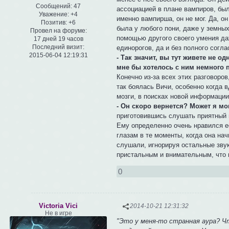
Сообщений:
47
ассоциацией в плане вампиров, был
Уважение:
+4
именно вампирша, он не мог. Да, о
Позитив:
+6
была у любого пони, даже у земных,
Провел на форуме:
помощью другого своего умения да
17 дней 19 часов
Последний визит:
единорогов, да и без полного согл
2015-06-04 12:19:31
- Так значит, вы тут живете не о
мне бы хотелось с ним немного 
Конечно из-за всех этих разговоро
так боялась Вичи, особенно когда в
мозги, в поисках новой информации
- Он скоро вернется? Может я мо
приготовившись слушать приятный 
Ему определенно очень нравился ее
глазам в те моменты, когда она на
слушали, игнорируя остальные звук
пристальным и внимательным, что 
0
Victoria Vici
2014-10-21 12:31:32
Не в игре
"Это у меня-то странная аура? Чт