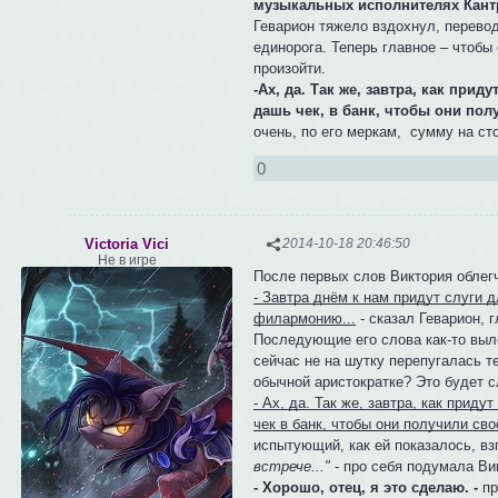
музыкальных исполнителях Кантр
Геварион тяжело вздохнул, перевод
единорога. Теперь главное – чтобы
произойти.
-Ах, да. Так же, завтра, как прид
дашь чек, в банк, чтобы они по
очень, по его меркам, сумму на ст
0
Victoria Vici
2014-10-18 20:46:50
Не в игре
После первых слов Виктория облег
- Завтра днём к нам придут слуги 
филармонию...
- сказал Геварион, г
Последующие его слова как-то выле
сейчас не на шутку перепугалась те
обычной аристократке? Это будет с
- Ах, да. Так же, завтра, как приду
чек в банк, чтобы они получили св
испытующий, как ей показалось, вз
встрече..."
- про себя подумала Ви
- Хорошо, отец, я это сделаю. -
пр