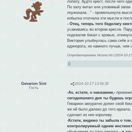
лопату, будто крест, после чего од
По залу витал еле уловимый запах 
поужинала..."
- промелькнула мысль
кобылка отогнала эти мысли и посп
- Отец, теперь того бедолагу никто
усаживаясь во втором кресле. Пару
подхватив бокал с кровью, откинул
Виктория улыбнулась сама себе и с
единорога, но намного лучше, чем 
Отредактировано Victoria Vici (2014-10-17
0
Gevarion Sint
2014-10-17 13:56:30
Гость
-Ах, кстати, о наказании,-
произнес
сегодняшнего дня ты будешь огр
Геварион аккуратно допил свой бок
же ей было далеко до того идеала,
сделает из нее королеву.
-Кстати, видимо ты забыла о том,
контролируемый одним инстинкт
объяснения до тона лектора,
- и эт