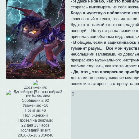
- Я даже не знаю, как это правиль
стараясь выковырять из себя нужны
Когда я чувствую поблизости кого-
красноватый оттенок, взгляд же ост
будто этот самый кто-то со сладк
поцелуй... Но тут игра на пианино 
приняла свой обычный вид, лишь сл
- В общем, если я зацикливаюсь н
туманит разум... Все мои чувства
небольшими запинками, но довольн
прекрасного музыкального инструме
любила слушать, как кто-то играет 
- Да, отец, это прекрасное приоб
доставляло прослушивание мелодии
носиком из стороны в сторону, сло
Достижения:
0
Сообщений:
92
Уважение:
+16
Позитив:
+6
Пол:
Женский
Провел на форуме:
22 дня 13 часов
Последний визит:
2016-05-18 23:04:46