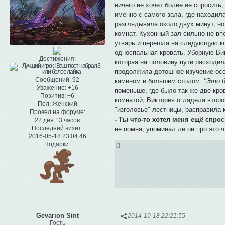
ничего не хочет более её спросить
именно с самого зала, где находил
разглядывала около двух минут, но
комнат. Кухонный зал сильно не в
утварь и перешла на следующую ко
односпальная кровать. Уборную Ви
Достижения:
которая на половину пути расходил
продолжила дотошное изучение осо
Сообщений:
92
камином и большим столом.
"Это б
Уважение:
+16
поменьше, где было так же две кро
Позитив:
+6
комнатой, Виктория оглядела второй
Пол:
Женский
"изголовье" лестницы, расправила 
Провел на форуме:
- Ты что-то хотел меня ещё спрос
22 дня 13 часов
Последний визит:
не помня, упоминал ли он про это ч
2016-05-18 23:04:46
Подарки:
0
Gevarion Sint
2014-10-18 22:21:55
Гость