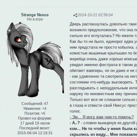
Strange Nexus
2014-10-21 02:56:04
Не в игре
Дверь распахнулась довольно таки 
возникло предположение, что она п
сильно его испугалась? Но ежели т
Как бы то ни было, единорог едва 
ним предстала не просто кобылка,
кожистые мышиные крылышки по бок
жеребца очень даже хорошо вписыва
увидел именно фестрала в таком до
обитают вампиры, но он даже и не 
- как удивленно та смотрела на нег
состоянии что-нибудь выговорить. 
разглядывать с неподдельным инте
наружу по неизвестным ему причин
Только вот все не слишком сильно 
Сообщений:
47
в глаза и отвести свой Нексус прос
Уважение:
+4
голос.
Позитив:
+6
- Эм... Я могу вам чем-то помочь?
Провел на форуме:
- А..?
- словно вынырнув из другой 
17 дней 19 часов
Последний визит:
кхм... Не то чтобы у меня была к
2015-06-04 12:19:31
скрылись из виду... Мне показало