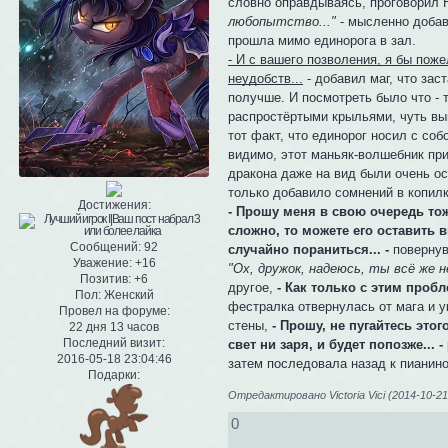
словно оправдываясь, проговорил Н
любопытство..."
- мысленно добав
прошла мимо единорога в зал.
- И с вашего позволения, я бы пож
неудобств...
- добавил маг, что зас
получше. И посмотреть было что - 
распростёртыми крыльями, чуть вы
тот факт, что единорог носил с соб
видимо, этот маньяк-волшебник при
дракона даже на вид были очень о
только добавило сомнений в копилк
Достижения:
- Прошу меня в свою очередь тоже
сложно, то можете его оставить 
Сообщений:
92
случайно пораниться... -
повернув
Уважение:
+16
"Ох, дружок, надеюсь, ты всё же н
Позитив:
+6
другое,
- Как только с этим пробл
Пол:
Женский
фестралка отвернулась от мага и 
Провел на форуме:
стены,
- Прошу, не пугайтесь это
22 дня 13 часов
Последний визит:
свет ни заря, и будет попозже... -
2016-05-18 23:04:46
затем последовала назад к пианино
Подарки:
Отредактировано Victoria Vici (2014-10-21
0