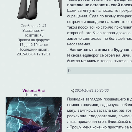
пожелал не оставлять свой посох
Если взглянуть на посох, то прекр
обращении. Судя по всему изображ
острыми и походили на какие-то ос
Сообщений:
47
такой посох точно стоило прислоня
Уважение:
+4
стороной, где была голова дракона
Позитив:
+6
заметно светилась, по большей час
Провел на форуме:
неосязаемая.
17 дней 19 часов
Последний визит:
- Настаивать на этом не буду кон
2015-06-04 12:19:31
И снова единорог смотрел на Вичи,
быстро меняясь и теперь пытаясь в
0
Victoria Vici
2014-10-21 15:25:06
Не в игре
Проводив взглядом прошедшего в до
немного подумав, задвинула неболь
магу, вампирша застала как раз тот
расчехлял, следовательно, применя
лишь прислонил его к ближайшей ст
- Прошу меня конечно простить за 