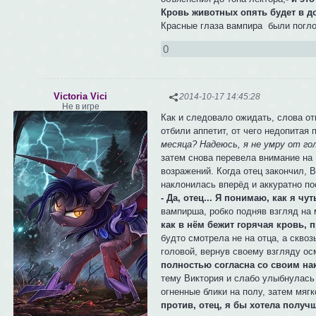
Кровь животных опять будет в до
Красные глаза вампира были погло
0
Victoria Vici
2014-10-17 14:45:28
Не в игре
Как и следовало ожидать, слова от
отбили аппетит, от чего недопитая
месяца? Надеюсь, я не умру от го
затем снова перевела внимание на 
возражений. Когда отец закончил, 
наклонилась вперёд и аккуратно по
- Да, отец... Я понимаю, как я чу
вампирша, робко подняв взгляд на
как в нём бежит горячая кровь, пр
будто смотрела не на отца, а сквоз
головой, вернув своему взгляду о
полностью согласна со своим нак
тему Виктория и слабо улыбнулась
огненные блики на полу, затем мягк
против, отец, я бы хотела получ