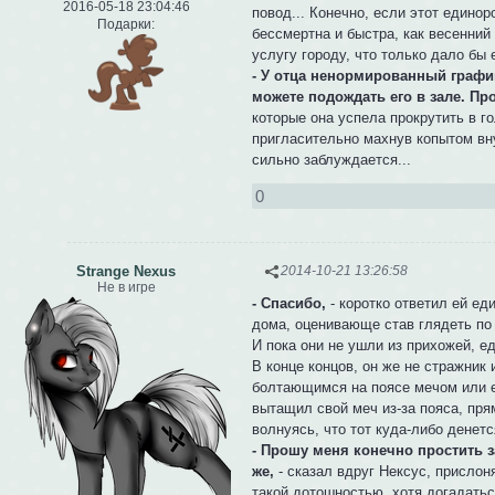
2016-05-18 23:04:46
повод... Конечно, если этот единор
Подарки:
бессмертна и быстра, как весенний
услугу городу, что только дало бы
- У отца ненормированный график,
можете подождать его в зале. Про
которые она успела прокрутить в г
пригласительно махнув копытом вну
сильно заблуждается...
0
Strange Nexus
2014-10-21 13:26:58
Не в игре
- Спасибо,
- коротко ответил ей ед
дома, оценивающе став глядеть по
И пока они не ушли из прихожей, е
В конце концов, он же не стражник
болтающимся на поясе мечом или е
вытащил свой меч из-за пояса, пря
волнуясь, что тот куда-либо денетс
- Прошу меня конечно простить з
же,
- сказал вдруг Нексус, прислон
такой дотошностью, хотя догадатьс