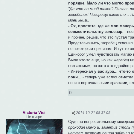
порядке. Мало ли что могло прои
"Да что со мной такое? Пялюсь то
жеребенок! Позорище какое-то... 
моей книги.
- Ох, простите, где же мои манер
совместительству зельевар,
- пос
и прочее, решив, что это пустая тр
Представившись, жеребец склонил г
по некоторым причинам. И тут то о
Единорог умел чувствовать магию и
Было что-то еще, но как жеребец ни
незнакомым, но зато это вдвойне ра
- Интересная у вас аура... что-т
пони...
- теперь уже вслух отметил
пони с вертикальными зрачками, с
0
Victoria Vici
2014-10-21 08:37:05
Не в игре
Судя по вопросительному междомет
проходил мимо и, заметив столь пр
напугал, поэтому решил зайти и и