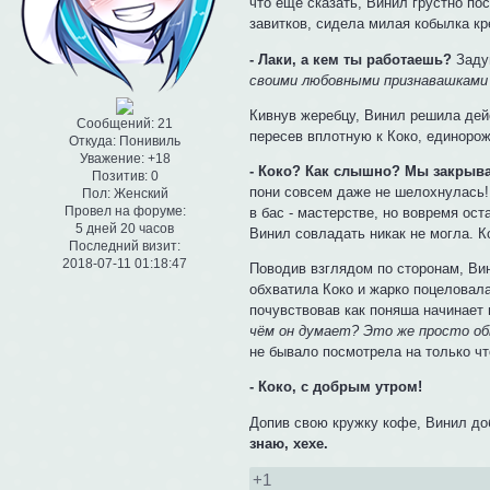
что ещё сказать, Винил грустно по
завитков, сидела милая кобылка кр
- Лаки, а кем ты работаешь?
Заду
своими любовными признавашками по
Кивнув жеребцу, Винил решила дей
Сообщений:
21
пересев вплотную к Коко, единорож
Откуда:
Понивиль
Уважение:
+18
- Коко? Как слышно? Мы закрыва
Позитив:
0
пони совсем даже не шелохнулась
Пол:
Женский
Провел на форуме:
в бас - мастерстве, но вовремя ос
5 дней 20 часов
Винил совладать никак не могла. К
Последний визит:
2018-07-11 01:18:47
Поводив взглядом по сторонам, Вин
обхватила Коко и жарко поцеловала
почувствовав как поняша начинает 
чём он думает? Это же просто об
не бывало посмотрела на только ч
- Коко, с добрым утром!
Допив свою кружку кофе, Винил д
знаю, хехе.
+1