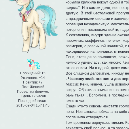
кобылка кружила вокруг одной и то
видела". И в самом деле, все пост
другую. В этой бестолковой прогул
с праздничными свечами и жилище 
оповещая незадачливую мечтательни
нетерпения, поспешила войти, наде
К сожалению, внутри здание оказал
пирожных, маффинов, печенек, мар
размеров, с различной начинкой, с 
находящееся на прилавке, мгновен
Пони, стоящая за прилавком, вежл
немного удивилась, как миссис Кей
отношением. Ни в одной, даже сам
Все слишком деловитые, никому нет
Сообщений:
15
Уважение:
+14
- Чашечку зелёного чая и два ч
Позитив:
+7
Миссис Кейк, кивнув, ушла исполня
Пол:
Женский
вокруг. Обратила внимание на немн
Провел на форуме:
рань такая... Вспомнив, в последн
1 день 17 часов
вместо чая.
Последний визит:
2015-09-04 15:41:45
Сзади кто-то совсем некстати громк
пони. Незнакомка поймала на себе 
поспешила отвернуться.
Тем временем вернулась миссис Ке
захватить свой поднос, а та загадо