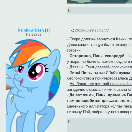
0
Rainbow Dash [1]
2015-06-29 15:51:33
Не в игре
-
Скоро должны вернуться Кейки, по
Дэши сзади, танцуя балет между в
готовки.
-
Осторожно, Пинк, скворода!
- вы
утварь, но было слишком поздно и
-
Дэээши! Тебя двееее!
- проскрипел
-
Пинк! Пинк, ты как? Тебе нужн
беспокойством поинтересовалась Д
-
Ну, Дэши, где же твой поварской к
загадочно сказала Пинки и стала о
-
Да вот же он, Пинк, прямо на Га
нам понадобится для...эм...че м
маленького аллигатора колпак пека
питомцу Пай, забрала у него поварс
0