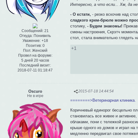
Интересно, а что если... Хм, да не.
- О кстати,
- резко вскочив над ст
сладкого крем-брюле можно прос
столику,
- Будем знакомы!
Прижав 
Сообщений:
21
смены настроения, Скрэтч моментал
Откуда:
Понивиль
стол, стала внимательно глядеть н
Уважение:
+18
Позитив:
0
+1
Пол:
Женский
Провел на форуме:
5 дней 20 часов
Последний визит:
2018-07-11 01:18:47
Oscuro
2015-07-18 14:44:54
Не в игре
========>Ветеринарная клиника.
Коричневый единорог бесцельно плё
становилась все живее и активнее,
облаками, пони с тележкой разноси
крыше одного из домов и играл на 
медленно передвигал свое потяжеле