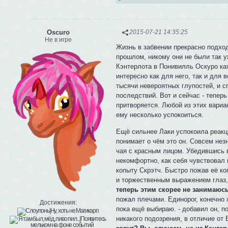
Oscuro
2015-07-21 14:35:25
Не в игре
Жизнь в забвении прекрасно подход
прошлом, никому они не были так у
Кэнтерлота в Понивилль Оскуро каж
интересно как для него, так и для 
тысячи невероятных глупостей, и с
последствий. Вот и сейчас - теперь
притворяется. Любой из этих вари
ему несколько успокоиться.
Ещё сильнее Лаки успокоила реакци
понимает о чём это он. Совсем нез
чая с красным лицом. Убедившись в
некомфортно, как себя чувствовал 
копыту Скрэтч. Быстро пожав её ко
и торжественным выражением глаз, 
теперь этим скорее не занимаюсь
пожал плечами. Единорог, конечно ж
Достижения:
пока ещё выбираю. - добавил он, п
никакого подозрения, в отличие от