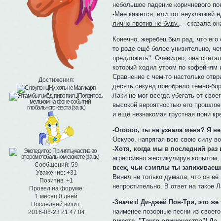
небольшое падение коричневого пон
-Мне кажется, или тот неуклюжий е
лично против не буду.
, - сказала 
Конечно, жеребец был рад, что его 
то роде ещё более унизительно, че
предложить". Очевидно, она считала
который ходил утром по кофейням и
Сравнение с чем-то настолько отвр
Достижения:
десять секунд приобрело тёмно-бор
Лаки не мог всегда убегать от свое
высокой вероятностью его прошлое
и ещё незнакомая грустная пони кр
-Огоооо, ты не узнала меня? Я н
Оскуро, напрягая всю свою силу во
-Хотя, когда мы в последний раз 
агрессивно жестикулируя копытом,
Сообщений:
59
всех, чьи сэмплы ты запихиваешь
Уважение:
+31
Винил не только думала, что он е
Позитив:
+1
непростительно. В ответ на такое 
Провел на форуме:
1 месяц 0 дней
-Значит! Ди-джей Пон-Три, это же 
Последний визит:
наименее позорные песни из своего
2016-08-23 21:47:04
вместе. "Танго одиночества"! Да