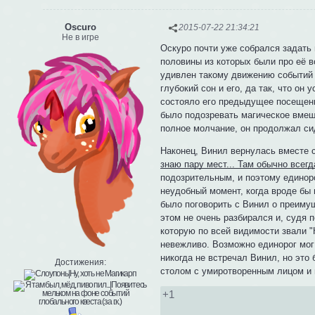
Oscuro
2015-07-22 21:34:21
Не в игре
Оскуро почти уже собрался задать
половины из которых были про её в
удивлен такому движению событий
глубокий сон и его, да так, что он
состояло его предыдущее посещение
было подозревать магическое вмеш
полное молчание, он продолжал сид
Наконец, Винил вернулась вместе 
знаю пару мест... Там обычно всегд
подозрительным, и поэтому единор
неудобный момент, когда вроде бы 
было поговорить с Винил о преимущ
этом не очень разбирался и, судя 
которую по всей видимости звали "
невежливо. Возможно единорог мог б
никогда не встречал Винил, но это
Достижения:
столом с умиротворенным лицом и 
+1