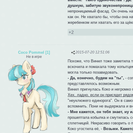
душную, забитую звуконепрониц
непроницаемый фасад. Он очень над
как он. Не хватало бы, чтобы она 
жеребенком или хватать его за щёк
+2
Coco Pommel [1]
2015-07-20 12:51:06
Не в игре
Похоже, что Винил тоже заметила то
вскочила и помахала тому копытце
могла только позавидовать.
- Да, конечно, будем на "ты",
- со
представлялось возможным.
Винил пригнулась Коко и негромко 
Хех, ладно, если он присядет рядом
"неуклюжего единорога". Он в само
вспомнить. Пони не выдержала и вн
- Мне кажется, он тебя знает, ну
прошептала кобылка и смутилась со
сплетницей. Некрасиво говорить о 
Коко угостила её, -
Возьми. Кажетс