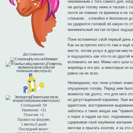
неизменным с того самого дня, ког
на целую голову ниже и таская с с
почти не помнил те времена и не та
слишком... спокойно и безопасно д
он ударился головой об какую-то ст
минимальный экстаз острых ощуще
Пони вспоминал свой первый день 
Как он встретил кого-то там и ещё 
месте, потом уснул в другом месте
Достижения:
и ощущались как что-то из другой 
вспомнить не мог. Мимо него шли с
жеребца и его рог, а некоторые из 
равно на их всех.
Неожиданно, нос пони уловил знако
опущенную голову. Перед ним было 
момента так долго, что для него эт
из дегустационной корзинки. Уши ж
идиотское, восторженное выражение
Сообщений:
59
Уважение:
+31
заботясь о таких вещах как "прави
Позитив:
+1
о порог и падая на пол, поднимаясь
Провел на форуме:
сдерживая своё неуёмное желание с
1 месяц 0 дней
мечтам и прыгать козлом, и за это
Последний визит: