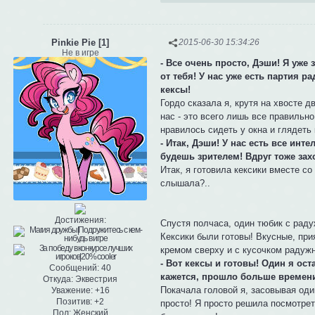
Pinkie Pie [1]
2015-06-30 15:34:26
Не в игре
- Все очень просто, Дэши! Я уже
от тебя! У нас уже есть партия 
кексы!
Гордо сказала я, крутя на хвосте д
нас - это всего лишь все правильн
нравилось сидеть у окна и глядеть
- Итак, Дэши! У нас есть все инте
будешь зрителем! Вдруг тоже зах
Итак, я готовила кексики вместе со
слышала?..
Достижения:
Спустя полчаса, один тюбик с раду
Кексики были готовы! Вкусные, при
кремом сверху и с кусочком радужн
- Вот кексы и готовы! Один я ос
Сообщений:
40
кажется, прошло больше времени
Откуда:
Эквестрия
Покачала головой я, засовывая один
Уважение:
+16
Позитив:
+2
просто! Я просто решила посмотрет
Пол:
Женский