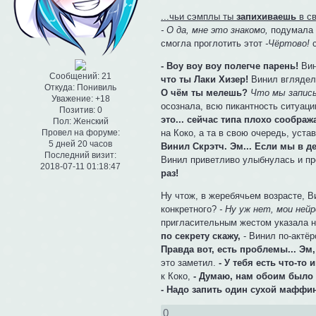
...чьи сэмплы ты
запихиваешь
в с
- О да, мне это знакомо,
подумала В
смогла проглотить этот
-Чёртово!
с
- Воу воу воу полегче парень!
Вин
Сообщений:
21
что ты Лаки Хизер!
Винил вглядела
Откуда:
Понивиль
О чём ты мелешь?
Что мы записы
Уважение:
+18
осознала, всю пикантность ситуаци
Позитив:
0
это... сейчас типа плохо соображ
Пол:
Женский
на Коко, а та в свою очередь, уст
Провел на форуме:
5 дней 20 часов
Винил Скрэтч. Эм... Если мы в де
Последний визит:
Винил приветливо улыбнулась и пр
2018-07-11 01:18:47
раз!
Ну чтож, в жеребячьем возрасте, В
конкретного?
- Ну уж нет, мои ней
пригласительным жестом указала н
по секрету скажу,
- Винил по-актёр
Правда вот, есть проблемы... Эм
это заметил.
- У тебя есть что-т
к Коко,
- Думаю, нам обоим было 
- Надо запить один сухой маффин
0