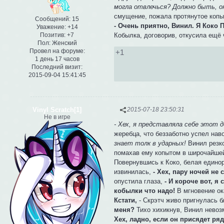
могла отвлечься? Должно быть, он
смущение, пожала протянутое копы
Сообщений:
15
- Очень приятно, Винил. Я Коко 
Уважение:
+14
Кобылка, договорив, откусила ещё 
Позитив:
+7
Пол:
Женский
Провел на форуме:
+1
1 день 17 часов
Последний визит:
2015-09-04 15:41:45
Vinyl Scratch[1]
2015-07-18 23:50:31
Не в игре
- Хех, я представляла себе этот д
жеребца, что беззаботно успел нав
знает толк в ударных!
Винил резко
помахав ему копытом в широчайшей
Повернувшись к Коко, белая единор
извинилась,
- Хех, пару ночей не
опустила глаза,
- И короче вот, я
кобылки что надо!
В мгновение ок
Кстати,
- Скрэтч живо пригнулась б
меня?
Тихо хихикнув, Винил невоз
Хех, ладно, если он присядет ряд