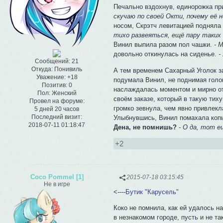
Печально вздохнув, единорожка пр
скучаю по своей Окти, почему её н
носом, Скрэтч левитацией подняла 
тихо развеяться, ещё пару таких 
Винил выпила разом пол чашки.
- 
довольно откинулась на сиденье.
-
Сообщений:
21
Откуда:
Понивиль
А тем временем Сахарный Уголок з
Уважение:
+18
подумала Винил, не поднимая голов
Позитив:
0
наслаждалась моментом и мирно от
Пол:
Женский
своём заказе, который в такую тих
Провел на форуме:
громко зевнула, чем явно привлекл
5 дней 20 часов
Последний визит:
Улыбнувшись, Винил помахала копы
2018-07-11 01:18:47
Дена, не помнишь?
- О да, тот е
+2
Coco Pommel [1]
2015-07-18 03:15:45
Не в игре
<----
Бутик "Карусель"
Коко не помнила, как ей удалось на
в незнакомом городе, пусть и не т