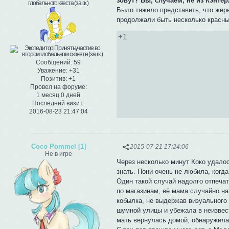
зовут? Вы, случаем, не из Кэнте
Было тяжело представить, что жер
продолжали быть несколько красн
+1
Сообщений:
59
Уважение:
+31
Позитив:
+1
Провел на форуме:
1 месяц 0 дней
Последний визит:
2016-08-23 21:47:04
Coco Pommel [1]
2015-07-21 17:24:06
Не в игре
Через несколько минут Коко удалос
знать. Пони очень не любила, когда
Один такой случай надолго отпечат
по магазинам, её мама случайно н
кобылка, не выдержав визуального 
шумной улицы и убежала в неизвест
мать вернулась домой, обнаружила