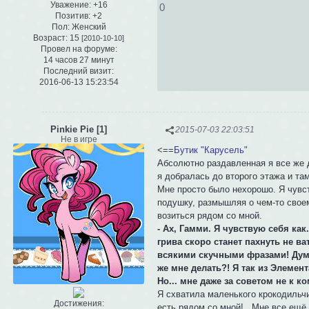
Уважение:
+16
0
Позитив:
+2
Пол:
Женский
Возраст:
15
[2010-10-10]
Провел на форуме:
14 часов 27 минут
Последний визит:
2016-06-13 15:23:54
Pinkie Pie [1]
2015-07-03 22:03:51
Не в игре
<==
Бутик "Карусель"
Абсолютно раздавленная я все же д
я добралась до второго этажа и там
Мне просто было нехорошо. Я чувст
подушку, размышляя о чем-то своем
возиться рядом со мной.
- Ах, Гамми. Я чувствую себя ка
грива скоро станет пахнуть не ва
всякими скучными фразами! Думаю
же мне делать?! Я так из Элемен
Но... мне даже за советом не к к
Я схватила маленького крокодильчи
Достижения:
есть рядом со мной!.. Мне все ещё