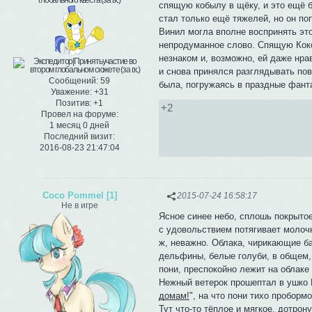
спящую кобылу в щёку, и это ещё 
стал только ещё тяжелей, но он по
Винил могла вполне воспринять это
непродуманное слово. Спящую Коко 
незнаком и, возможно, ей даже нр
и снова принялся разглядывать по
Сообщений:
59
была, погружаясь в праздные фант
Уважение:
+31
Позитив:
+1
+2
Провел на форуме:
1 месяц 0 дней
Последний визит:
2016-08-23 21:47:04
Coco Pommel [1]
2015-07-24 16:58:17
Не в игре
Ясное синее небо, сплошь покрытое
с удовольствием потягивает молочн
ж, неважно. Облака, чирикающие ба
дельфины, белые голуби, в общем,
пони, преспокойно лежит на облаке
Нежный ветерок прошептал в ушко 
домам!
", на что пони тихо проборм
Тут что-то тёплое и мягкое, дотрон