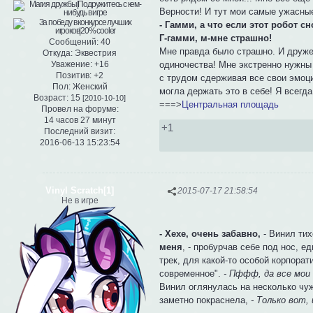
Верности! И тут мои самые ужасн
- Гамми, а что если этот робот с
Г-гамми, м-мне страшно!
Сообщений:
40
Мне правда было страшно. И дружес
Откуда:
Эквестрия
одиночества! Мне экстренно нужны 
Уважение:
+16
Позитив:
+2
с трудом сдерживая все свои эмоци
Пол:
Женский
могла держать это в себе! Я всегд
Возраст:
15
[2010-10-10]
===>
Центральная площадь
Провел на форуме:
14 часов 27 минут
+1
Последний визит:
2016-06-13 15:23:54
Vinyl Scratch[1]
2015-07-17 21:58:54
Не в игре
- Хехе, очень забавно,
- Винил тих
меня
, - пробурчав себе под нос, 
трек, для какой-то особой корпорат
современное".
- Пффф, да все мои
Винил оглянулась на несколько чуж
заметно покраснела,
- Только вот,