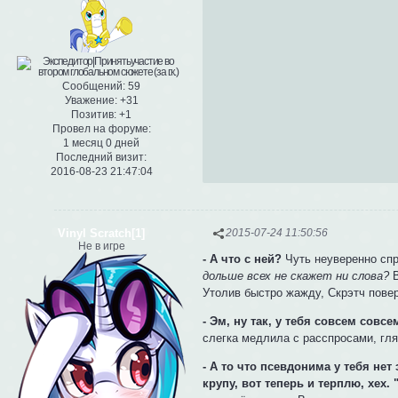
Сообщений:
59
Уважение:
+31
Позитив:
+1
Провел на форуме:
1 месяц 0 дней
Последний визит:
2016-08-23 21:47:04
Vinyl Scratch[1]
2015-07-24 11:50:56
Не в игре
- А что с ней?
Чуть неуверенно спр
дольше всех не скажет ни слова?
В
Утолив быстро жажду, Скрэтч повер
- Эм, ну так, у тебя совсем совс
слегка медлила с расспросами, гл
- А то что псевдонима у тебя нет
крупу, вот теперь и терплю, хех. 