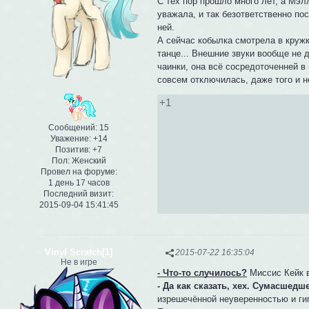
С тех пор прошло много лет, а Мэл
уважала, и так безответственно по
ней.
А сейчас кобылка смотрела в круж
танце... Внешние звуки вообще не
чаинки, она всё сосредоточенней в
совсем отключилась, даже того и н
+1
Сообщений:
15
Уважение:
+14
Позитив:
+7
Пол:
Женский
Провел на форуме:
1 день 17 часов
Последний визит:
2015-09-04 15:41:45
Vinyl Scratch[1]
2015-07-22 16:35:04
Не в игре
- Что-то случилось?
Миссис Кейк в
- Да как сказать, хех. Сумасшедше
изрешечённой неуверенностью и ги