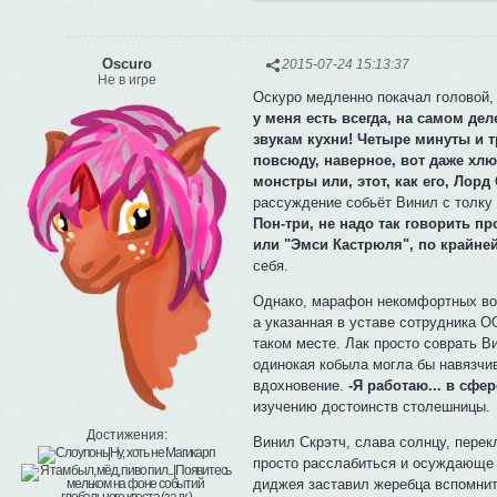
Oscuro
2015-07-24 15:13:37
Не в игре
Оскуро медленно покачал головой,
у меня есть всегда, на самом дел
звукам кухни! Четыре минуты и т
повсюду, наверное, вот даже хл
монстры или, этот, как его, Лорд
рассуждение собьёт Винил с толку
Пон-три, не надо так говорить п
или "Эмси Кастрюля", по крайней
себя.
Однако, марафон некомфортных воп
а указанная в уставе сотрудника 
таком месте. Лак просто соврать Ви
одинокая кобыла могла бы навязчив
вдохновение.
-Я работаю... в сфе
изучению достоинств столешницы.
Достижения:
Винил Скрэтч, слава солнцу, перек
просто расслабиться и осуждающе н
диджея заставил жеребца вспомнить