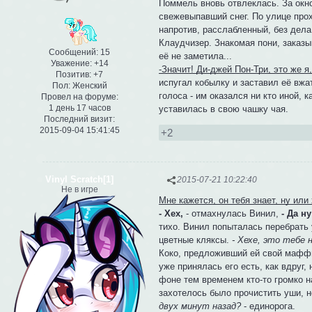
Поммель вновь отвлеклась. За окно
свежевыпавший снег. По улице прох
напротив, расслабленный, без дела
Клаудчизер. Знакомая пони, заказы
Сообщений:
15
её не заметила...
Уважение:
+14
-Значит! Ди-джей Пон-Три, это же я
Позитив:
+7
испугал кобылку и заставил её вжа
Пол:
Женский
голоса - им оказался ни кто иной, 
Провел на форуме:
1 день 17 часов
уставилась в свою чашку чая.
Последний визит:
2015-09-04 15:41:45
+2
Vinyl Scratch[1]
2015-07-21 10:22:40
Не в игре
Мне кажется, он тебя знает, ну или 
- Хех,
- отмахнулась Винил,
- Да н
тихо. Винил попыталась перебрать 
цветные кляксы.
- Хехе, это тебе 
Коко, предложивший ей свой мафф
уже принялась его есть, как вдруг,
фоне тем временем кто-то громко н
захотелось было прочистить уши, н
двух минут назад?
- единорога.