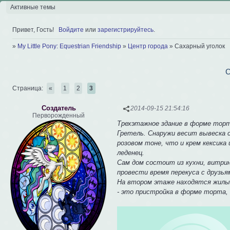
Активные темы
Привет, Гость!
Войдите
или
зарегистрируйтесь
.
»
My Little Pony: Equestrian Friendship
»
Центр города
»
Сахарный уголок
С
Страница:
«
1
2
3
Создатель
2014-09-15 21:54:16
Перворожденный
Трехэтажное здание в форме торта
Гретель. Снаружи весит вывеска с
розовом тоне, что и крем кексика
леденец.
Сам дом состоит из кухни, витрин
провести время перекуса с друзья
На втором этаже находятся жилые
- это пристройка в форме торта, 