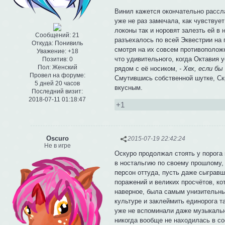
Винил кажется окончательно рассла
уже не раз замечала, как чувствуе
локоны так и норовят залезть ей в 
Сообщений:
21
разъехалось по всей Эквестрии на 
Откуда:
Понивиль
смотря на их совсем противополож
Уважение:
+18
что удивительного, когда Октавия у
Позитив:
0
Пол:
Женский
рядом с её носиком,
- Хех, если б
Провел на форуме:
Смутившись собственной шутке, Ск
5 дней 20 часов
вкусным.
Последний визит:
2018-07-11 01:18:47
+1
Oscuro
2015-07-19 22:42:24
Не в игре
Оскуро продолжал стоять у порога 
в ностальгию по своему прошлому,
персон оттуда, пусть даже сыграв
поражений и великих просчётов, ко
наверное, была самым унизительным
культуре и заклеймить единорога т
уже не вспоминали даже музыкальн
никогда вообще не находилась в со