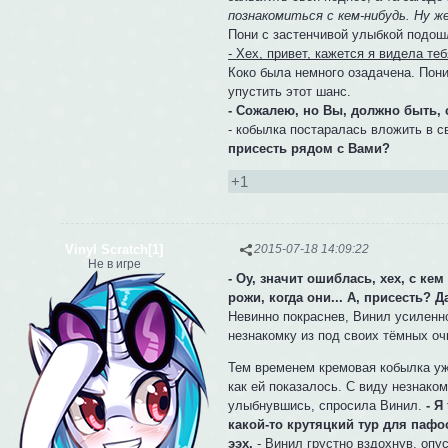
познакомиться с кем-нибудь. Ну же
Пони с застенчивой улыбкой подошл
- Хех, привет, кажется я видела те
Коко была немного озадачена. Пони 
упустить этот шанс.
- Сожалею, но Вы, должно быть, 
- кобылка постаралась вложить в 
присесть рядом с Вами?
+1
Vinyl Scratch[1]
2015-07-18 14:09:22
Не в игре
- Оу, значит ошиблась, хех, с кем
рожи, когда они... А, присесть? Д
Невинно покраснев, Винил усиленн
незнакомку из под своих тёмных оч
Тем временем кремовая кобылка уж
как ей показалось. С виду незнако
улыбнувшись, спросила Винил.
- Я
какой-то крутяцкий тур для паф
ээх,
- Винил грустно вздохнув, опу