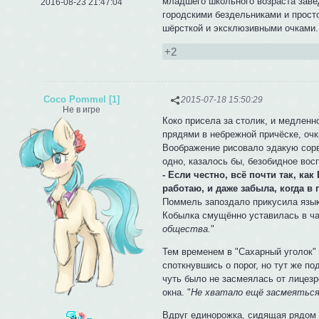
младшего школьного возраста заве
2016-08-23 21:47:04
городскими бездельниками и прост
шёрсткой и эксклюзивными очками..
+2
Coco Pommel [1]
2015-07-18 15:50:29
Не в игре
Коко присела за столик, и медленн
прядями в небрежной причёске, очк
Воображение рисовало эдакую сорви
одно, казалось бы, безобидное вос
- Если честно, всё почти так, ка
работаю, и даже забыла, когда в 
Поммель запоздало прикусила язык.
Кобылка смущённо уставилась в чаш
общества.
"
Тем временем в "Сахарный уголок" 
споткнувшись о порог, но тут же п
чуть было не засмеялась от лицезр
окна. "
Не хватало ещё засмеяться 
Вдруг единорожка, сидящая рядом с