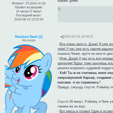
бывает днем!
Возраст:
15
[2010-10-10]
Провел на форуме:
0
14 часов 27 минут
Последний визит:
2016-06-13 15:23:54
Rainbow Dash [1]
2015-07-01 16:54:22
Не в игре
-
Все очень просто, Дэши! Я уже зн
тебя! У нас уже есть партия радужн
сказала Пинки, крутя на хвосте два
-
Итак, Дэши! У нас есть все ингред
зрителем! Вдруг тоже захочешь ког
решила возразить кудрявой подруге
-
Хэй! Ты ж не считаешь меня неу
сверхзвуковой барьер, создавая
кексами я не справлюсь
?
Правда, секунду спустя, Рэйнбоу п
Спустя 30 минут, Рэйнбоу и Пинк уж
такими же на вкус.
-
Вот кексы и готовы! Один я остав