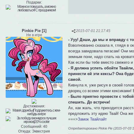
Подарки:
Pinkie Pie [1]
2015-07-01 21:17:45
Не в игре
- Ууу! Дэши, да мы и вправду с т
Взволнованно сказала я, глядя в ок
всегда завидовала пегасам! Они мог
земным пони, надо спать на кроватя
Как если бы тебе вместо свежего и
- Я должна успеть обойти Твайли
принести ей эти кексы? Она будет
самой.
Кивнула я, уже рисуя в своей голо
дворец со всеми этими кексиками! 
- Было приятно провести с тобой
спешить. До встречи!
Достижения:
Ах, как жаль, что приходится расс
предложить эту идею Твай! Она же 
===>
Замок Твайлайт
Сообщений:
40
Отредактировано Pinkie Pie (2015-07-03 1
Откуда:
Эквестрия