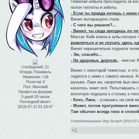
Пожилая кобыла проследила за взгл
полон теплоты и заботы.
- Если ты правда хочешь с ними 
Винил вытаращила глаза.
- С чего вы решили?...
- Винил, ты сюда заходишь по пя
Миссис Кейк взяла в зубы полную 
развлечься и не скучать здесь о
Винил нерешительно подняла телек
- Эм, спасибо...
- На здоровье, дорогая,
- миссис 
Сообщений:
21
Винил с некоторой тяжестью, и это
Откуда:
Понивиль
ладился с ними с самого начала. К
Уважение:
+18
музыки. Лаки же, напротив был вес
Позитив:
0
Пол:
Женский
казалось знает всё. Попытавшись с
Провел на форуме:
вплотную подошла к столику и тихо
5 дней 20 часов
- Коко, Лаки,
- усевшись на своё ме
Последний визит:
- Может, потом прогуляемся вмест
2018-07-11 01:18:47
Там обычно всегда тихо и спокой
Отредактировано Vinyl Scratch (2015-07-2
+1