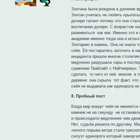
Зонтана была рождена в далекие в
Зонтан училась не любить крылатых
дочери талант потому что она стал
воспитании дочери. С возрастом он
развиваться как маг. Именно это и
академии именно тогда она и испы
Зонтарию в камень. Она не знала ч
себе. Её постарались заточить в к
инцидента прошли многие столетия.
медленно разрушала чары и послед
сражении Твайлайт с Найтмермун. 
сделать то чего от неё многие в 
деревни она скрыла тот факт, что 
себя не выдавала как единорога не
8. Пробный пост
Когда мир вокруг тебя не меняется
камнем не на секунду не останавл
и происходило медленнее чем движ
Нет, судьба решила по другому. Ма
легкого порыва ветра стала треска
силуэт единорога который заморга