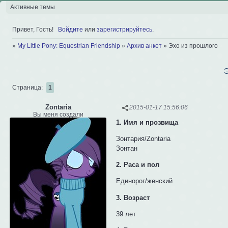
Активные темы
Привет, Гость!
Войдите
или
зарегистрируйтесь
.
»
My Little Pony: Equestrian Friendship
»
Архив анкет
»
Эхо из прошлого
Э
Страница:
1
Zontaria
2015-01-17 15:56:06
Вы меня создали
1. Имя и прозвища
Зонтария/Zontaria
Зонтан
2. Раса и пол
Единорог/женский
3. Возраст
39 лет