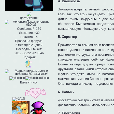
4. Внешность
Зонтарию покрыта тёмной шерсткой
глаз так что его и не увидеть. Гр
Достижения:
длина гривы закручены в две вити
её голове. Кьютимарка представл
символизирует большую силу кото
Сообщений:
159
Уважение:
+32
5. Характер
Позитив:
+5
Провел на форуме:
Проживает эта темная пони взапе
5 месяцев 28 дней
Последний визит:
говоря длинно и витиевато если 
2019-08-22 20:06:46
расположение духа она проявляет
Подарки:
ситуации она ведет себя как флегм
Более не ища друзей среди пони,
друзьями стали книги которые она
скучно что даже книги не помогаю
магические умения Зонтан практику
Валентинки:
Она никогда и никому не доверяет
6. Навыки
-Достаточно быстро читает и изуча
достаточно большим магическим п
7. Биография