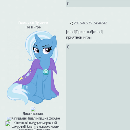
0
Великая Трикси
2015-01-19 14:46:42
Не в игре
[mod]Приняты![/mod]
приятной игры
0
Достижения: