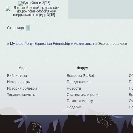
Страница:
1
»
My Little Pony: Equestrian Friendship
»
Архив анкет
»
Эхо из прошлого
Мир
Форум
Библиотека
Вопросы
(
ЧаВо
)
Об
История игры
Предложения
По
История ролевой
Новости
По
Текущие сюжеты
Статистика и роли
Бр
Памятка игроку
От
Подарки
По