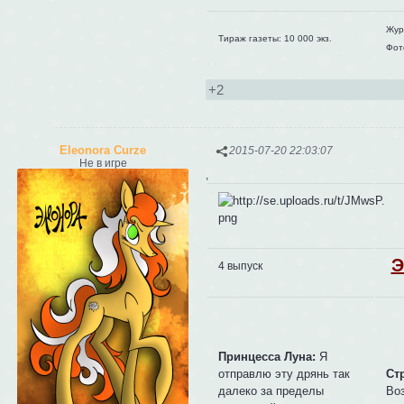
Жур
Тираж газеты: 10 000 экз.
Фот
+2
Eleonora Curze
2015-07-20 22:03:07
Не в игре
,
Э
4 выпуск
Принцесса Луна:
Я
отправлю эту дрянь так
Ст
далеко за пределы
Во