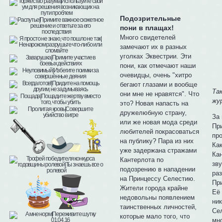
Подозрительные
пони в плащах!
Много свидетелей
замечают их в разных
уголках Эквестрии. Эти
пони, как отмечают наши
очевидцы, очень "хитро
бегают глазами и вообще
Та
они мне не нравятся". Что
жу
это? Новая напасть на
дружелюбную страну,
За
или же новая мода среди
Пр
любителей покрасоваться
пр
на публику? Пара из них
Ка
уже задержана стражами
Ка
Кантерлота по
зв
подозрению в нападении
раз
на Принцессу Селестию.
Пр
Жители города крайне
Её
недовольны появлением
ник
таинственных личностей,
Се
которые мало того, что
мно