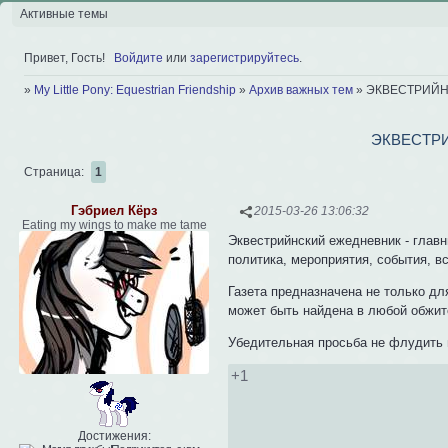
Активные темы
Привет, Гость!
Войдите
или
зарегистрируйтесь
.
»
My Little Pony: Equestrian Friendship
»
Архив важных тем
»
ЭКВЕСТРИЙН
ЭКВЕСТР
Страница:
1
Гэбриел Кёрз
2015-03-26 13:06:32
Eating my wings to make me tame
Эквестрийнский ежедневник - глав
политика, мероприятия, события, вс
Газета предназначена не только дл
может быть найдена в любой обжитой
Убедительная просьба не флудить 
+1
Достижения: