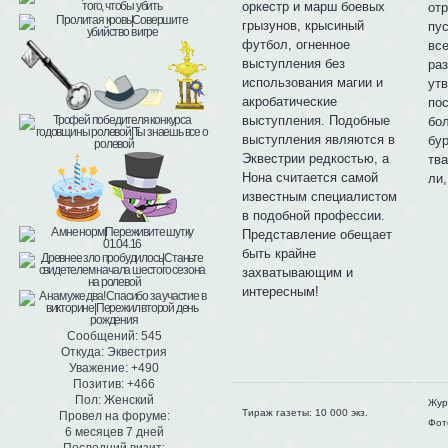
оркестр и марш боевых
отр
грызунов, крысиный
пу
футбол, огненное
все
выступления без
ра
использования магии и
утв
акробатические
пос
выступления. Подобные
бо
выступления являются в
бур
Эквестрии редкостью, а
тва
Нона считается самой
ли,
известным специалистом
в подобной профессии.
Представление обещает
быть крайне
захватывающим и
интересным!
Сообщений:
545
Откуда:
Эквестрия
Уважение:
+490
Позитив:
+466
Пол:
Женский
Жур
Тираж газеты: 10 000 экз.
Провел на форуме:
Фот
6 месяцев 7 дней
Последний визит: