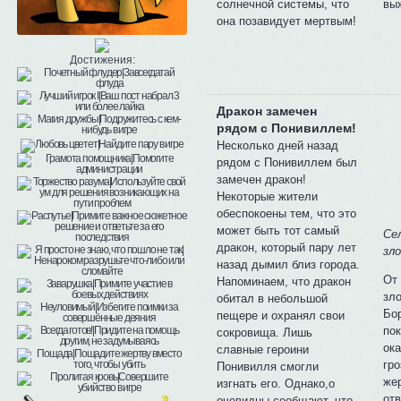
солнечной системы, что
вы
она позавидует мертвым!
Достижения:
Дракон замечен
рядом с Понивиллем!
Несколько дней назад
рядом с Понивиллем был
замечен дракон!
Некоторые жители
обеспокоены тем, что это
может быть тот самый
Се
дракон, который пару лет
зл
назад дымил близ города.
От 
Напоминаем, что дракон
зл
обитал в небольшой
Бо
пещере и охранял свои
по
сокровища. Лишь
ока
славные героини
гро
Понивилля смогли
же
изгнать его. Однако,о
от
очевидцы сообщают, что