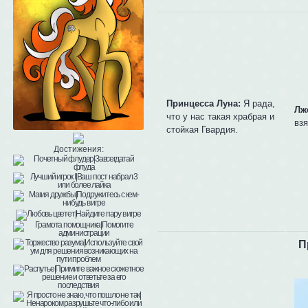
Принцесса Луна:
Я рада,
Лж
что у нас такая храбрая и
взя
стойкая Гвардия.
Достижения:
П