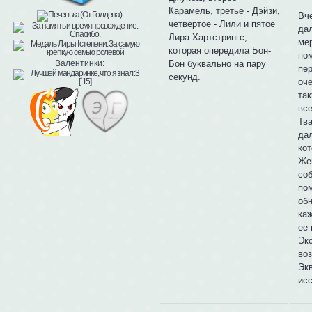
Карамель, третье - Дэйзи,
Вч
четвертое - Лили и пятое
да
Лира Хартстрингс,
ме
которая опередила Бон-
пом
Валентинки:
Бон буквально на пару
пе
секунд.
оче
так
вс
Тва
да
ко
Же
соб
по
об
ка
ее
Эк
во
Эк
ис