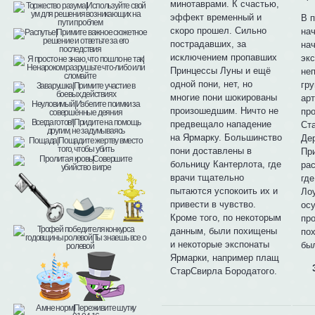
минотаврами. К счастью,
эффект временный и
В 
скоро прошел. Сильно
на
пострадавших, за
на
исключением пропавших
экс
Принцессы Луны и ещё
не
одной пони, нет, но
гр
многие пони шокированы
арт
произошедшим. Ничто не
пр
предвещало нападение
Ст
на Ярмарку. Большинство
Дер
пони доставлены в
Пр
больницу Кантерлота, где
ра
врачи тщательно
где
пытаются успокоить их и
Ло
привести в чувство.
ос
Кроме того, по некоторым
пр
данным, были похищены
по
и некоторые экспонаты
бы
Ярмарки, например плащ
СтарСвирла Бородатого.