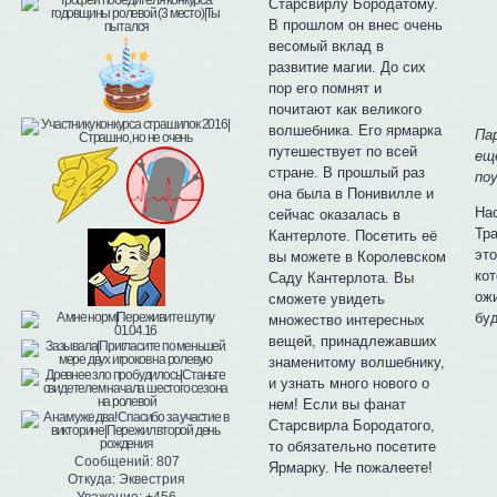
Старсвирлу Бородатому.
В прошлом он внес очень
весомый вклад в
развитие магии. До сих
пор его помнят и
почитают как великого
волшебника. Его ярмарка
Па
путешествует по всей
ещ
стране. В прошлый раз
по
она была в Понивилле и
Нас
сейчас оказалась в
Тр
Кантерлоте. Посетить её
эт
вы можете в Королевском
кот
Саду Кантерлота. Вы
ожи
сможете увидеть
буд
множество интересных
вещей, принадлежавших
знаменитому волшебнику,
и узнать много нового о
нем! Если вы фанат
Старсвирла Бородатого,
то обязательно посетите
Сообщений:
807
Ярмарку. Не пожалеете!
Откуда:
Эквестрия