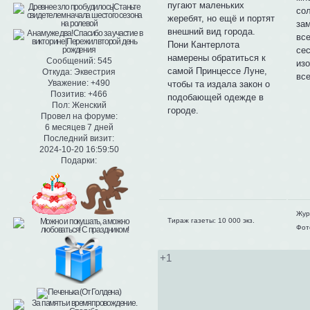
пугают маленьких
со
жеребят, но ещё и портят
за
внешний вид города.
все
Пони Кантерлота
сес
намерены обратиться к
Сообщений:
545
изо
самой Принцессе Луне,
Откуда:
Эквестрия
все
Уважение:
+490
чтобы та издала закон о
Позитив:
+466
подобающей одежде в
Пол:
Женский
городе.
Провел на форуме:
6 месяцев 7 дней
Последний визит:
2024-10-20 16:59:50
Подарки:
Жур
Тираж газеты: 10 000 экз.
Фот
+1