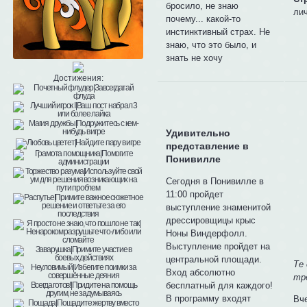
бросило, не знаю
ли
почему... какой-то
инстинктивный страх. Не
знаю, что это было, и
знать не хочу
Достижения:
Удивительно
представление в
Понивилле
Сегодня в Понивилле в
11:00 пройдет
выступление знаменитой
дрессировщицы крыс
Ноны Виндерфолл.
Выступление пройдет на
центральной площади.
Те
Вход абсолютно
тр
бесплатный для каждого!
В программу входят
Вч