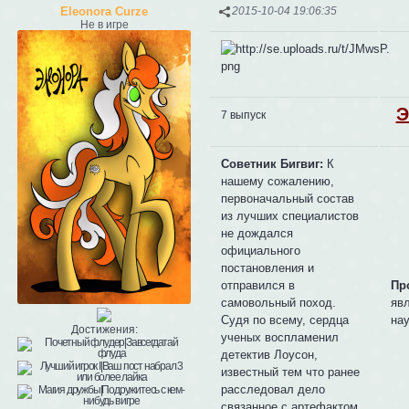
Eleonora Curze
2015-10-04 19:06:35
Не в игре
Э
7 выпуск
Советник Бигвиг:
К
нашему сожалению,
первоначальный состав
из лучших специалистов
не дождался
официального
постановления и
отправился в
Пр
самовольный поход.
яв
Судя по всему, сердца
на
Достижения:
ученых воспламенил
детектив Лоусон,
известный тем что ранее
расследовал дело
связанное с артефактом.