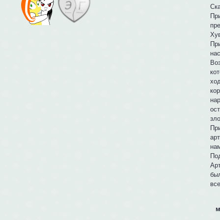
Ск
Пр
пр
Хув
Пр
на
Во
ко
хо
кор
на
ост
зл
Пр
ар
на
По
Арт
бы
все
м