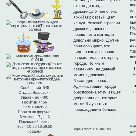
пом
это не дракон, а
уд
драконица! У неё очень
его
яркий бирюзовый цвет
бы
чешуи. Никакой агрессии
Но,
драконица пока не
Пр
проявляет и выглядит
рас
довольно мирно. Другие
дво
пони сообщают, что
тщ
видела как драконица
по
направлялась в сторону
города. По иным
П
сведениям, на данный
н
момент драконица
бесследно пропала...
в
Администрация города
Сообщений:
545
п
обеспокоена этим и ищет
Откуда:
Эквестрия
Уважение:
+490
добровольцев, которые
Позитив:
+466
могли бы узнать о
Пол:
Женский
происходящим больше.
Провел на форуме:
6 месяцев 7 дней
Последний визит:
Жур
2024-10-20 16:59:50
Тираж газеты: 10 000 экз.
Подарки:
Фот