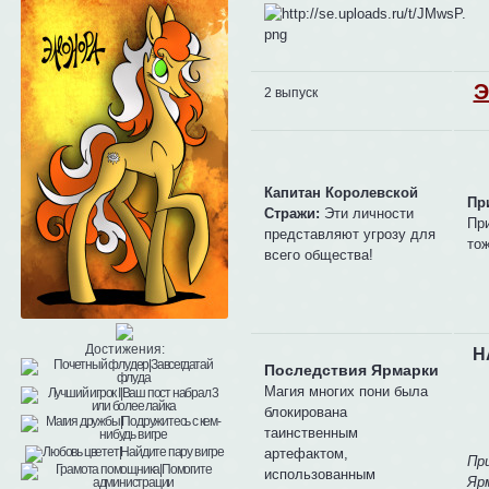
Э
2 выпуск
Капитан Королевской
Пр
Стражи:
Эти личности
Пр
представляют угрозу для
то
всего общества!
Достижения:
Н
Последствия Ярмарки
Магия многих пони была
блокирована
таинственным
артефактом,
Пр
использованным
Яр