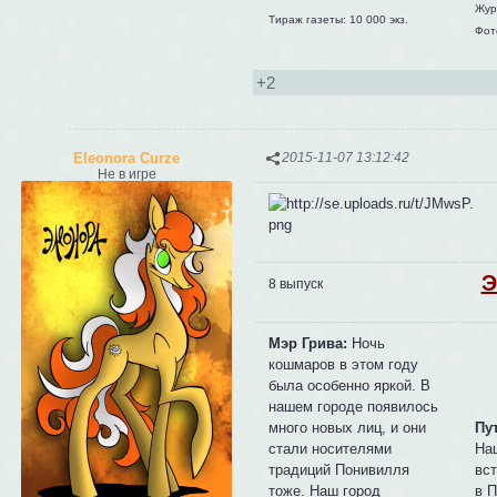
Жур
Тираж газеты: 10 000 экз.
Фот
+2
Eleonora Curze
2015-11-07 13:12:42
Не в игре
Э
8 выпуск
Мэр Грива:
Ночь
кошмаров в этом году
была особенно яркой. В
нашем городе появилось
много новых лиц, и они
Пу
стали носителями
На
традиций Понивилля
вст
тоже. Наш город
в 