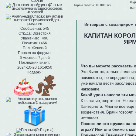
Жур
Тираж газеты: 10 000 экз.
Фот
Интверью с командиром 
Сообщений:
545
Откуда:
Эквестрия
КАПИТАН КОРОЛ
Уважение:
+490
ЯРМ
Позитив:
+466
Пол:
Женский
Провел на форуме:
6 месяцев 7 дней
Последний визит:
Что вы можете рассказать
2024-10-20 16:59:50
Это была тщательно спланиро
Подарки:
неизвестны, но определённо,
уже начали вести расследов
наказание.
Какой урон нанесли эти ми
К счастью, жертв нет. Но ес
Кантерлота. Многие всё ещё 
воздействия. Врачи говорят,
истощает.
Похоже ли это оружие на п
играх? Или оно ближе к ма
Принцессой Твайлайт Спарк