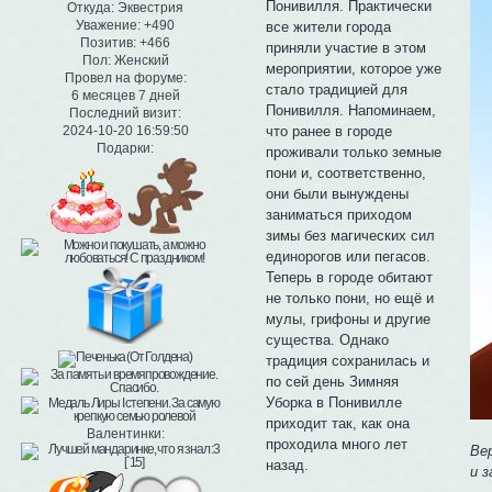
Понивилля. Практически
Откуда:
Эквестрия
Уважение:
+490
все жители города
Позитив:
+466
приняли участие в этом
Пол:
Женский
мероприятии, которое уже
Провел на форуме:
стало традицией для
6 месяцев 7 дней
Понивилля. Напоминаем,
Последний визит:
что ранее в городе
2024-10-20 16:59:50
Подарки:
проживали только земные
пони и, соответственно,
они были вынуждены
заниматься приходом
зимы без магических сил
единорогов или пегасов.
Теперь в городе обитают
не только пони, но ещё и
мулы, грифоны и другие
существа. Однако
традиция сохранилась и
по сей день Зимняя
Уборка в Понивилле
приходит так, как она
Валентинки:
проходила много лет
Ве
назад.
и 