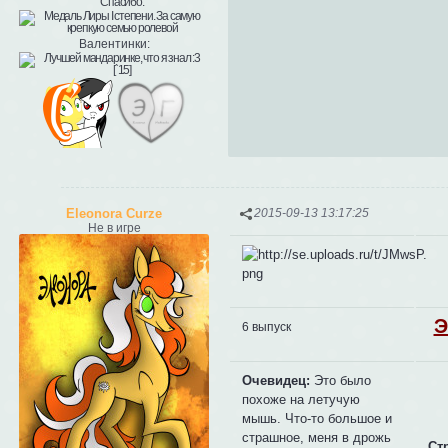
Валентинки:
Eleonora Curze
2015-09-13 13:17:25
Не в игре
Э
6 выпуск
Очевидец:
Это было
похоже на летучую
мышь. Что-то большое и
страшное, меня в дрожь
Ст