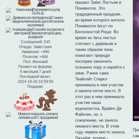
прошел Забег Листьев в
Понивилле. Это
традиционный праздник,
во время которого жители
Понивилля бегут по
Белохвостой Роще. Во
время их бега листья
Сообщений:
545
слетают с деревьев и
Откуда:
Эквестрия
таким образом пони
Уважение:
+490
помогают природе
Позитив:
+466
поскорее закончить
Пол:
Женский
Провел на форуме:
осеннюю пору и перейти к
6 месяцев 7 дней
зиме. Ранее сама
Последний визит:
Твайлайт Спаркл
2024-10-20 16:59:50
принимала в нем участие
Подарки:
и заняла пятое место. В
этот раз в нем принимала
участие наша
журналистка, Врайнч Де
Файнчин, но, к
сожалению, не заняла
никакого места. В этом
Пр
году первое место заняла
са
Джунбаг, второе -