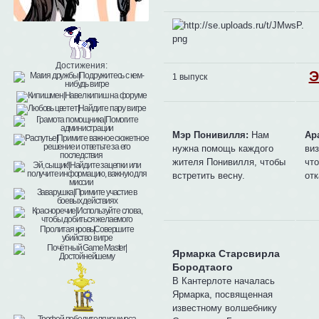
Достижения:
Э
1 выпуск
Мэр Понивилля:
Нам
Ар
нужна помощь каждого
ви
жителя Понивилля, чтобы
что
встретить весну.
отк
Ярмарка Старсвирла
Бородтаого
В Кантерлоте началась
Ярмарка, посвященная
известному волшебнику