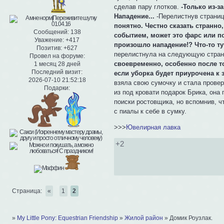
сделав пару глотков.
-Только из-за
Нападение...
-Перелистнув страниц
понятно. Честно сказать странно
Сообщений:
138
событием, может это фарс или по
Уважение:
+417
произошло нападение!? Что-то тут
Позитив:
+627
перелистнула на следующую стран
Провел на форуме:
своевременно, особенно после то
1 месяц 28 дней
Последний визит:
если уборка будет приурочена к 
2026-07-10 21:52:18
взяла свою сумочку и стала прове
Подарки:
из под кровати подарок Брика, она
поиски ростовщика, но вспомнив, ч
с пиалы к себе в сумку.
>>>
Ювелирная лавка
+2
Страница:
«
1
2
»
My Little Pony: Equestrian Friendship
»
Жилой район
»
Домик Роузлак.