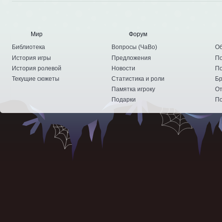
Мир
Форум
Библиотека
Вопросы
(
ЧаВо
)
Об
История игры
Предложения
По
История ролевой
Новости
По
Текущие сюжеты
Статистика и роли
Бр
Памятка игроку
От
Подарки
По