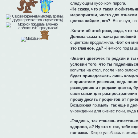
следующим кусочком пирога.
-Не скажу, что я такая любитель
мероприятии, чисто для ознаком
цветка найдем, ага?
-Взглянув, на
-Кстати об этой розе, рада, что 
Должна сказать наистраннейший т
с цветком продолжила.
-Вот он мн
это главное, да?
-Немного подавши
-Значит цветочек то редкий и ты 
условии того, что ты поделишься
копытце на стол, после чего облоко
будет принадлежать лишь кому-то
с принятием решения, ведь понят
разведению и продажи цветка, бу
свои связи для распространения 
прошу десять процентов от приб
Возможная прибыль, так еще и дело
учреждении для бизнес пони, куда н
-Глядишь, так станешь известным
здорово, а? Ну это я так, тебе и
попозже.
-Хитро улыбаясь в ожида