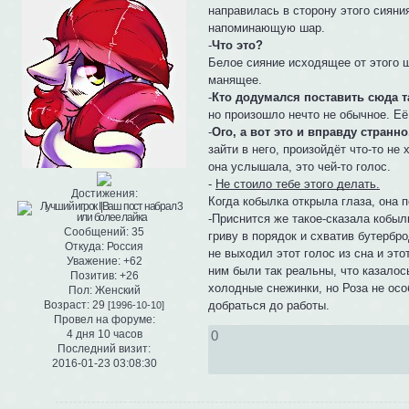
направилась в сторону этого сияни
напоминающую шар.
-
Что это?
Белое сияние исходящее от этого ш
манящее.
-
Кто додумался поставить сюда т
но произошло нечто не обычное. Её
-
Ого, а вот это и вправду странн
зайти в него, произойдёт что-то не
она услышала, это чей-то голос.
-
Не стоило тебе этого делать.
Достижения:
Когда кобылка открыла глаза, она п
-Приснится же такое-сказала кобыл
Сообщений:
35
гриву в порядок и схватив бутербр
Откуда:
Россия
не выходил этот голос из сна и эт
Уважение:
+62
ним были так реальны, что казалос
Позитив:
+26
холодные снежинки, но Роза не ос
Пол:
Женский
Возраст:
29
добраться до работы.
[1996-10-10]
Провел на форуме:
4 дня 10 часов
0
Последний визит:
2016-01-23 03:08:30