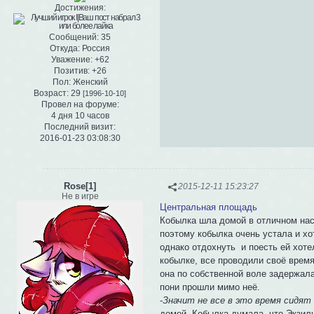
Достижения:
Сообщений:
35
Откуда:
Россия
Уважение:
+62
Позитив:
+26
Пол:
Женский
Возраст:
29
[1996-10-10]
Провел на форуме:
4 дня 10 часов
Последний визит:
2016-01-23 03:08:30
Rose[1]
2015-12-11 15:23:27
Не в игре
Центральная площадь
Кобылка шла домой в отличном наст
поэтому кобылка очень устала и хо
однако отдохнуть и поесть ей хотел
кобылке, все проводили своё время
она по собственной воле задержала
пони прошли мимо неё.
-
Значит не все в это время сидят
домой. Кобылка думала, что Экзиль