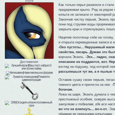
Игрок
Как только перья размокли и стал
придерживая крыло. Ряд за рядом п
копыта не затекали от ювелирной р
Закончив чистку перьев, Экзиль при
пони под струями воды проряживала
закрыла кран и отряхнувшись пошла
Нацепив полотенце себе на голову, 
и открыла переведенные записи в кн
-Око пустоты... Нерушимый магич
свойства, писарь. Думаю это был
ворчала Экзиль.
-Эхх... ладно, ск
описанию не поддаются, вот. Нер
Достижения:
взгляд на подушку, под которой ле
рассыпешься тут же, а я пылью т
Оставив сушку своих перьев, пегас
темного цвета и прилегла на нее.
-
богачам.
Лежа на шаре, Экзиль думала о чем
престижный особняк, охмурю высш
закоулкам и подвалам, где все на
во что не влипнуть... во-о-от.
-Зе
обнимая ее передними копытцами.