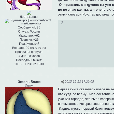
-
О, приветик, а я думала ты уже 
но не знаю как ты, а я очень сил
этими словами Роузлак достала про
Достижения:
+2
Сообщений:
35
Откуда:
Россия
Уважение:
+62
Позитив:
+26
Пол:
Женский
Возраст:
29
[1996-10-10]
Провел на форуме:
4 дня 10 часов
Последний визит:
2016-01-23 03:08:30
Экзиль Блисс
2015-12-13 17:29:05
Игрок
Первая книга оказалась вовсе не т
что судя по всему была составлена
уже без городов, что были изображ
описывалась история заселения эт
-Ладно, пусть первый блин комо
отложив книгу с картами в разверн