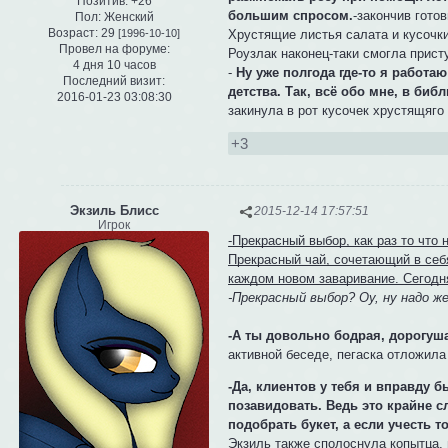
Позитив:
+26
большим спросом.
-закончив гото
Пол:
Женский
Возраст:
29
Хрустящие листья салата и кусочки
[1996-10-10]
Провел на форуме:
Роузлак наконец-таки смогла присту
4 дня 10 часов
-
Ну уже полгода где-то я работаю
Последний визит:
детства. Так, всё обо мне, в би
2016-01-23 03:08:30
закинула в рот кусочек хрустящяго
+3
Экзиль Блисс
2015-12-14 17:57:51
Игрок
-Прекрасный выбор, как раз то что
Прекрасный чай, сочетающий в себ
каждом новом заваривание. Сегодн
-Прекрасный выбор? Оу, ну надо же
-А ты довольно бодрая, дорогуша
активной беседе, пегаска отложила
-Да, клиентов у тебя и вправду б
позавидовать. Ведь это крайне с
подобрать букет, а если учесть т
Экзиль также сполоснула копытца, 