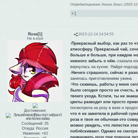
Отредактировано Экзиль Блисс (2015-12-
+1
Rose[1]
2015-12-14 14:54:55
Не в игре
-
Прекрасный выбор, как раз то ч
атмосферу. Прекрасный чай, соч
больше и больше, при каждом но
немного забыть о нём.
-сказала ко
вернулась на кухню. Найдя подходя
-
Ничего страшного, сейчас я раз
занялась приготовлением ужина.
-
Что скажешь, работы у меня сег
было сегодня просто не счесть, 
твоего ухода. Кстати, ты не знае
цветы разводит или просто приво
посмотрела на розу в вазе и продо
Достижения:
что я не заметила в рабочей сума
роза и твоя не обычная-это сове
Сообщений:
35
можно увидеть, что лепестки эти
Откуда:
Россия
поблёскивают. Однако не смотря 
Уважение:
+62
размножать розу при помощи лет