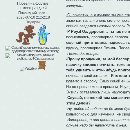
Провел на форуме:
глянуть...
1 месяц 28 дней
Последний визит:
-О, приветик, а я думала ты уже сп
2026-07-10 21:52:18
знаю как ты, а я очень сильно про
Подарки:
спиной раздался нежный голосок Ро
-Р-Роуз! Ох, дорогая... ты так н
посмеиваясь, проговорила пегаска
еще чай приготовила, надеюсь ты 
кружку, проговорила Экзиль. После
-Позже досмотрю.
-Прошу прощения, за мой беспоря
парочку книжек почитать, тоже в
тебя удивить и что-нибудь пригот
почесала свой затылок.
-Я готовит
куда-то в сторону. Само собой ей б
Но не прошло много времени, Роуз 
Экзиль оставалось лишь наблюдат
-Слушай, неплохой там магазинчи
этим делом?
-Ну, видно ей сейчас не до меня б
копытописью для изучения, не свод
-Интересно, а про цветок она не 
случае надо бы напомнить о нем.