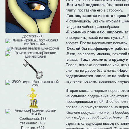
-Вот и чай подоспел,
-Услышав сви
плиту, поставила его в сторонку.
-Так-так, кажется из этого ящик
-Потянувшись, Экзиль открыла шка
глядя на чайное разнообразие.
-Я конечно понимаю, широкий асс
Достижения:
определить, какой из них нужный.
аромат. После нескольких попыток,
-Охх, ей бы парфюмером работать
-Взяв, по своему мнению, похожий 
глазах.
-Так, положить в кружку и
После, пегаска поставила чай, что 
снег, но на дворе была ночь.
-Надо
задерживается вовсе не на работе
изучение позаимствованного имуще
Вторая книга, с черным переплетом
небольшого содержания копытописи
проводившихся в ней. В основном п
постоянно присутствовала на цере
-Значит посуда, что же... Перед
эти мудрецы необычайно долго.
-П
Сообщений:
138
Уважение:
+417
сделать следующий вывод по запи
Позитив:
+627
последним из хранителей. Того ко