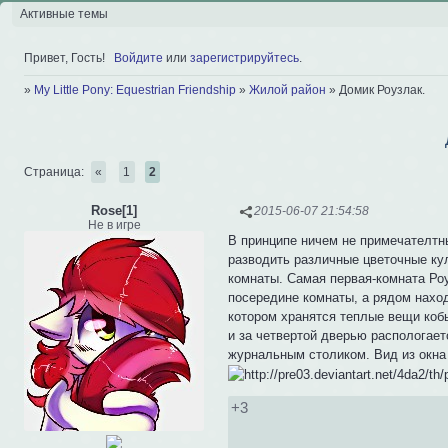
Активные темы
Привет, Гость!
Войдите
или
зарегистрируйтесь
.
»
My Little Pony: Equestrian Friendship
»
Жилой район
»
Домик Роузлак.
Страница:
«
1
2
Rose[1]
2015-06-07 21:54:58
Не в игре
В принципе ничем не примечателтны
разводить различные цветочные кул
комнаты. Самая первая-комната Ро
посередине комнаты, а рядом наход
котором хранятся теплые вещи кобы
и за четвертой дверью распологае
журнальным столиком. Вид из окна
+3