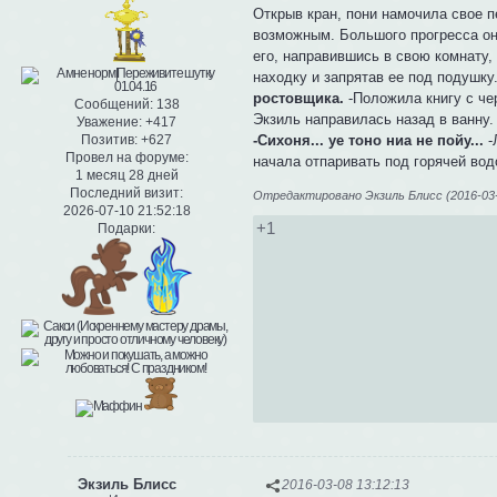
Открыв кран, пони намочила свое п
возможным. Большого прогресса она
его, направившись в свою комнату,
находку и запрятав ее под подушку
ростовщика.
-Положила книгу с че
Сообщений:
138
Экзиль направилась назад в ванну.
Уважение:
+417
-Сихоня... уе тоно ниа не пойу...
-
Позитив:
+627
Провел на форуме:
начала отпаривать под горячей вод
1 месяц 28 дней
Последний визит:
Отредактировано Экзиль Блисс (2016-03-
2026-07-10 21:52:18
+1
Подарки:
Экзиль Блисс
2016-03-08 13:12:13