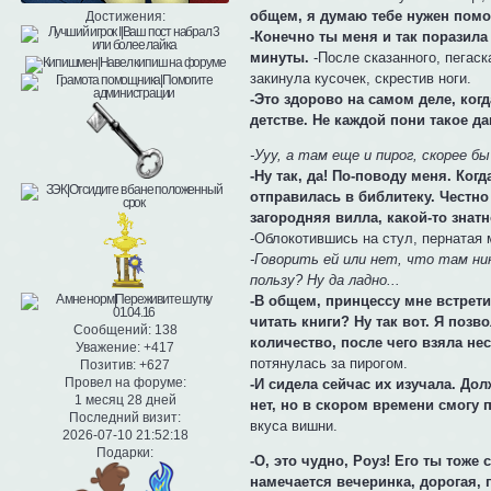
общем, я думаю тебе нужен помо
Достижения:
-Конечно ты меня и так поразила
минуты.
-После сказанного, пегас
закинула кусочек, скрестив ноги.
-Это здорово на самом деле, ког
детстве. Не каждой пони такое да
-Ууу, а там еще и пирог, скорее б
-Ну так, да! По-поводу меня. Ко
отправилась в библитеку. Честно
загородняя вилла, какой-то знатн
-Облокотившись на стул, пернатая
-Говорить ей или нет, что там ник
пользу? Ну да ладно...
-В общем, принцессу мне встрети
читать книги? Ну так вот. Я поз
Сообщений:
138
количество, после чего взяла не
Уважение:
+417
потянулась за пирогом.
Позитив:
+627
Провел на форуме:
-И сидела сейчас их изучала. Дол
1 месяц 28 дней
нет, но в скором времени смогу п
Последний визит:
вкуса вишни.
2026-07-10 21:52:18
Подарки:
-О, это чудно, Роуз! Его ты тоже
намечается вечеринка, дорогая,