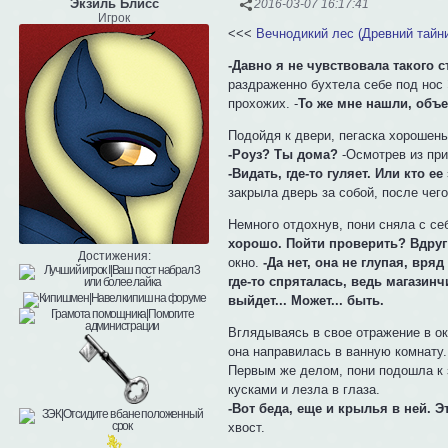
Экзиль Блисс
2016-03-07 16:17:41
Игрок
<<<
Вечнодикий лес (Древний тайни
-Давно я не чувствовала такого 
раздраженно бухтела себе под нос 
прохожих. -
То же мне нашли, объе
Подойдя к двери, пегаска хорошень
-Роуз? Ты дома?
-Осмотрев из при
-Видать, где-то гуляет. Или кто е
закрыла дверь за собой, после чег
Немного отдохнув, пони сняла с се
хорошо. Пойти проверить? Вдруг 
Достижения:
окно.
-Да нет, она не глупая, вря
где-то спряталась, ведь магазинч
выйдет... Может... быть.
Вглядываясь в свое отражение в ок
она направилась в ванную комнату.
Первым же делом, пони подошла к з
кусками и лезла в глаза.
-Вот беда, еще и крылья в ней. Э
хвост.