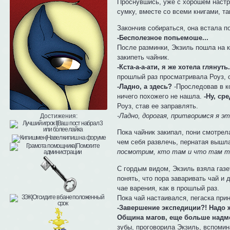
Проснувшись, уже с хорошем настро
сумку, вместе со всеми книгами, та
Закончив собираться, она встала п
-Бесполезное попьемоше...
После разминки, Экзиль пошла на к
закипеть чайник.
-Кста-а-а-ати, я же хотела глянуть
прошлый раз просматривала Роуз, о
-Ладно, а здесь?
-Проследовав в ко
ничего похожего не нашла.
-Ну, сре
Роуз, став ее заправлять.
-Ладно, дорогая, притворимся я эт
Достижения:
Пока чайник закипал, пони смотрел
чем себя развлечь, пернатая вышла
посмотрим, кто там и что там т
С гордым видом, Экзиль взяла газе
понять, что пора заваривать чай и 
чае варения, как в прошлый раз.
Пока чай настаивался, пегаска прин
-Завершение экспедиции?! Надо ж
Община магов, еще больше надме
зубы, проговорила Экзиль, вспомин