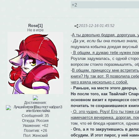
+2
Rose[1]
2015-12-16 01:45:52
Не в игре
-
А ты довольно бодрая, дорогуша, 
-
Да уж, если бы она только знала,
подумала кобылка доедая вкусный 
-
В общем, я думаю тебе нужен пом
Роузлак задумалась, с одной сторо
вопросом стоило поразмышлять, обд
-
В общем, принцессу мне встретить
книги? Ну так вот. Я позволила себ
чего взяла несколько с собой.
-
Раньше, на месте этого дворца,
Но после того, как Твайлайт Спа
основном визит к принцессе сост
Достижения:
почитать те сохранившиеся книг
-
О, это чудно, Роуз! Его ты тоже с
Сообщений:
35
намечается вечеринка, дорогая, п
Откуда:
Россия
том, что её блюда нравятся, однако
Уважение:
+62
-
Ого, а я то закрутившись в дела
Позитив:
+26
обсудим. И этот пирог, у неё нам
Пол:
Женский