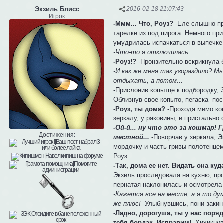
Экзиль Блисс
2016-02-18 21:07:43
Игрок
-Ммм... Что, Роуз?
-Еле слышно пр
тарелке из под пирога. Немного пр
умудрилась испачкаться в выпечке
-Что-то я отключилась...
-Роуз!?
-Пронзительно вскрикнула 
-И как же меня так угораздило? Мы
отдыхать, а потом...
-Прислонив копытце к подбородку, 
Облизнув свое копыто, пегаска по
-Роуз, ты дома?
-Проходя мимо ком
зеркалу, у раковины, и пристально 
-Ой-й... ну что это за кошмар! 
Достижения:
местной...
-Поворчав у зеркала, 
мордочку и часть гривы полотенцем
Роуз.
-Так, дома ее нет. Видать она куд
Экзиль проследовала на кухню, про
пернатая наклонилась и осмотрела
-Кажется все на месте, а я то дум
же плюс!
-Улыбнувшись, пони закин
-Ладно, дорогуша, ты у нас поряд
тебя бордак. Исправим!
-Хихикнув