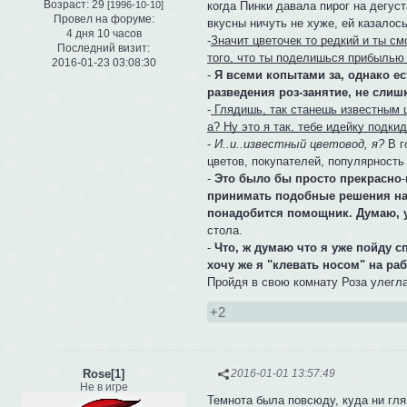
Возраст:
29
когда Пинки давала пирог на дегу
[1996-10-10]
Провел на форуме:
вкусны ничуть не хуже, ей казалось 
4 дня 10 часов
-
Значит цветочек то редкий и ты см
Последний визит:
того, что ты поделишься прибылью 
2016-01-23 03:08:30
-
Я всеми копытами за, однако ес
разведения роз-занятие, не слиш
-
Глядишь, так станешь известным ц
а? Ну это я так, тебе идейку подки
-
И..и..известный цветовод, я?
В г
цветов, покупателей, популярность
-
Это было бы просто прекрасно
принимать подобные решения на 
понадобится помощник. Думаю, у
стола.
-
Что, ж думаю что я уже пойду сп
хочу же я "клевать носом" на ра
Пройдя в свою комнату Роза улегл
+2
Rose[1]
2016-01-01 13:57:49
Не в игре
Темнота была повсюду, куда ни гля