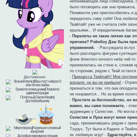
непонимающее лицо собеседника, с
было поговорить как она привыкла, 
Понивилле уже приспособились и д
переделать саму себя! Она любила
Твайлайт уже не считала себя зазна
крыльями... И определенным багаж
-
Перелеты не такие легкие как э
причине? Рэйнбоу Дэш была пра
упражнений.
- Рассуждала вслух Т
было разглядеть фигурки суетящихс
фоне блеклого ночного неба чей-то
приземлилась на стене и, сложив 
по сторонам, рядом с Твай остался 
-
Принцесса Твайлайт! Мое почтени
Достижения:
вокзале, но вы не прибыли!
- Отрап
признаться в том, что она опоздал
не понравится... Но за время поле
-
Простите за беспокойство, но м
важно, вы сами понимаете,
- отве
аудиенцию у Селестии... Но могла 
Селестия и Луна могут меня при
сада, приземлившись рядом с принц
Тэурус. Тут была и Каденс и Твайли
их любимую игру! -
Здраствуйте, 