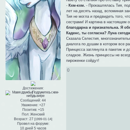
-
Кхм-кхм.
- Прокашлялась Тия, под
лет на десять назад, вспоминая за
Тия не могла и предвидеть того, ч
сестрами! И картина в настоящем о
благодарна и признательна. Я об
Каденс, ты согласна? Луна сегод
Сказала Селестия, многозначитель
диалога по душам в котором все р
Принцесса заглянула в пакетик и 
сладкое. Жизнь принцессы не всегда
пироженки сойдут!
0
Достижения:
Сообщений:
44
Уважение:
+27
Позитив:
+15
Пол:
Женский
Возраст:
27
[1999-01-14]
Провел на форуме:
10 дней 5 часов