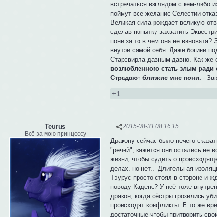
встречаться взглядом с кем-либо и
поймут все желание Селестии отказ
Великая сила рождает великую отве
сделав попытку захватить Эквестри
пони за то в чем она не виновата?
внутри самой себя. Даже богини по
Старсвирла давным-давно. Как же 
возлюбленного стать злым ради се
Страдают близкие мне пони.
- Зак
+1
Teurus
2015-08-31 08:16:15
Всё за мою принцессу
Дракону сейчас было нечего сказат
"речей", кажется они остались не в
жизни, чтобы судить о происходяще
делах, но нет... Длительная изоля
Тэурус просто стоял в стороне и ж
поводу Каденс? У неё тоже внутрен
дракон, когда сёстры грозились уб
происходят конфликты. В то же вре
достаточные чтобы притворить свои