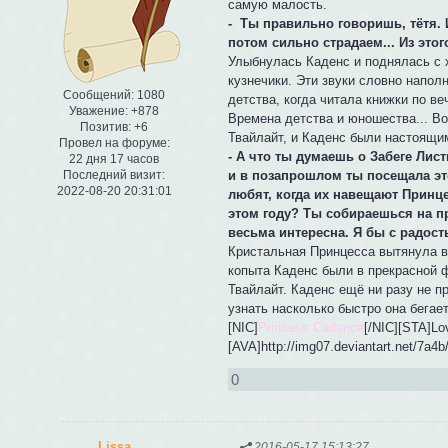
самую малость.
- Ты правильно говоришь, тётя. И
потом сильно страдаем... Из этог
Улыбнулась Каденс и поднялась с 
кузнечики. Эти звуки словно напол
Сообщений:
1080
детства, когда читала книжки по ве
Уважение:
+878
Времена детства и юношества... Во
Позитив:
+6
Твайлайт, и Каденс были настоящи
Провел на форуме:
- А что ты думаешь о Забеге Лис
22 дня 17 часов
и в позапрошлом ты посещала эт
Последний визит:
2022-08-20 20:31:01
любят, когда их навещают Принце
этом году? Ты собираешься на пр
весьма интересна. Я бы с радос
Кристальная Принцесса вытянула вп
копыта Каденс были в прекрасной 
Твайлайт. Каденс ещё ни разу не п
узнать насколько быстро она бегает
[NIC]
Princess Cadance
[/NIC][STA]Lo
[AVA]http://img07.deviantart.net/7a
0
Lissa
2016-05-17 15:13:27