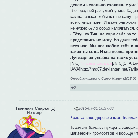
делами невольно сходишь с ума!
В очередной раз улыбнулась Каденс
как маленькая кобылка, но саму П
всего лишь пони. И даже они хотят
не нужно было особо напрягаться, 
- Тётушка Тия, не кори себя за т
представить не могу. Но даже те
всех нас. Мы все любим тебя и в
какая ты есть. И мы всегда протя
Лучезарная улыбка на твоих уста
[NIC]
Princess Cadance
[/NIC][STA]Lo
[AVA]http://img07.deviantart.net/7a
Отредактировано Game Master (2015-09-0
+3
Твайлайт Спаркл [1]
2015-09-01 16:37:06
Не в игре
Кристальное дерево-замок Твайлай
Твайлайт была вынуждена задержат
магический громоотвод и вообще чт