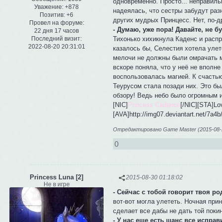
одновременно. Просто... неправиль
Уважение:
+878
надеялась, что сестры забудут раз
Позитив:
+6
других мудрых Принцесс. Нет, по-д
Провел на форуме:
- Думаю, уже пора! Давайте, не 
22 дня 17 часов
Тихонько хихикнула Каденс и распр
Последний визит:
2022-08-20 20:31:01
казалось бы, Селестия хотела улете
мелочи не должны были омрачать 
вскоре поняла, что у неё не вполн
воспользовалась магией. К счастью
Теурусом стала позади них. Это бы
обзору! Ведь небо было огромным 
[NIC]
Princess Cadance
[/NIC][STA]Lo
[AVA]http://img07.deviantart.net/7a
Отредактировано Game Master (2015-08-2
0
Princess Luna [2]
2015-08-30 01:18:02
Не в игре
- Сейчас с тобой говорит твоя р
вот-вот могла улететь. Ночная при
сделает все дабы не дать той поки
- У нас еще есть шанс все испра