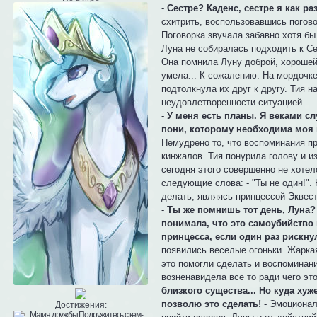
-
Сестре? Каденс, сестре я как ра
схитрить, воспользовавшись погово
Поговорка звучала забавно хотя бы
Луна не собиралась подходить к Се
Она помнила Луну доброй, хорошей 
умела... К сожалению. На мордочк
подтолкнула их друг к другу. Тия 
неудовлетворенности ситуацией.
-
У меня есть планы. Я веками с
пони, которому необходима моя 
Немудрено то, что воспоминания пр
кинжалов. Тия понурила голову и и
сегодня этого совершенно не хотел
следующие слова: - "Ты не один!". 
делать, являясь принцессой Эквест
-
Ты же помнишь тот день, Луна? 
понимала, что это самоубийство 
принцесса, если один раз рискну
появились веселые огоньки. Жаркая
это помогли сделать и воспоминани
возненавидела все то ради чего эт
близкого существа... Но куда ху
позволю это сделать!
- Эмоционал
Достижения: