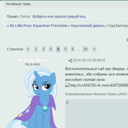
Активные темы
Привет, Гость!
Войдите
или
зарегистрируйтесь
.
»
My Little Pony: Equestrian Friendship
»
Королевский дворец
»
Сад Кантер
Страница:
«
1
2
3
4
5
6
…
10
»
Великая Трикси
2014-09-16 09:48:01
Не в игре
Восхитительный сад при дворце, 
животных, где собраны все возмож
восходит полная луна.
Отредактировано Великая Трикси (2016-11
0