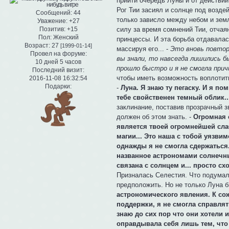
прийти очередь Луны и от действий 
Рог Тии засиял и солнце под воздей
Сообщений:
44
только зависло между небом и зем
Уважение:
+27
Позитив:
+15
силу за время сомнений Тии, отча
Пол:
Женский
принцессы. И эта борьба отдавалас
Возраст:
27
[1999-01-14]
массируя его... -
Это вновь повторя
Провел на форуме:
вы знали, то навсегда лишились б
10 дней 5 часов
прошло быстро и я не смогла прич
Последний визит:
чтобы иметь возможность воплотить
2016-11-08 16:32:54
Подарки:
-
Луна. Я знаю ту пегаску. И я по
тебе свойственен темный облик..
заклинание, поставив прозрачный з
должен об этом знать. -
Огромная с
является твоей огромнейшей сла
магии... Это наша с тобой уязви
однажды я не смогла сдержаться.
названное астрономами солнечны
связана с солнцем и... просто с
Призналась Селестия. Что подумали
предположить. Но не только Луна б
астрономического явления. К со
поддержки, я не смогла справлят
знаю до сих пор что они хотели и
оправдывала себя лишь тем, что 