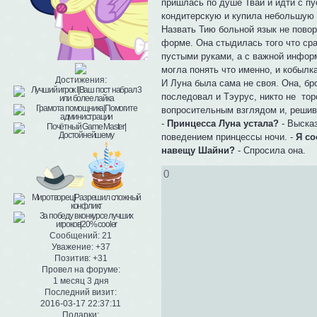
пришлась по душе Твай и идти с пу
кондитерскую и купила небольшую
Назвать Тию больной язык не пово
форме. Она стыдилась того что сра
пустыми руками, а с важной информ
могла понять что именно, и кобылк
Достижения:
И Луна была сама не своя. Она, бр
последовал и Тэурус, никто не тор
вопросительным взглядом и, решив,
-
Принцесса Луна устала?
- Высказ
поведением принцессы ночи. -
Я со
навещу Шайни?
- Спросила она.
0
Сообщений:
21
Уважение:
+37
Позитив:
+31
Провел на форуме:
1 месяц 3 дня
Последний визит:
2016-03-17 22:37:11
Подарки: