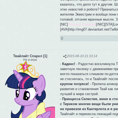
казалось, что дело тут в другом. Ш
этих новостей о роботе? Признатьс
жителям Эквестрии и вообще пони 
головой, отгоняя мрачные мысли. З
[NIC]
Princess Cadance
[/NIC][STA]Lo
[AVA]http://img07.deviantart.net/7a
0
Твайлайт Спаркл [1]
2015-09-10 21:33:14
Не в игре
-
Каденс!
- Радостно воскликнула Т
заветную песенку с движениями пр
могло показаться слишком по-детск
не стеснялась, то и Твайлайт посл
крупом потряси!
- Пропела аликор
развития и становления Твай как л
лучшей в мире сестрой.
-
Принцесса Селестия, меня в ст
с Тиреком многие вещи были уни
не привезли из Кантерлота и я р
Твайлайт и перенесла лежащий под 