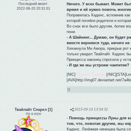
Ничего. У всех бывает. Может бы
Последний визит:
2022-08-20 20:31:01
время и ей нужно помочь многим
Поправилась Каденс, вспомнив как 
которой погибли родители и котора
Во снах все было другим, более в
пони.
- А Шайнинг... Думаю, он будет 
вместе вернемся туда, ничего не
Хихикнула Ми Амора, прикрыв рот 
только увидел Твайлайт. Каденс бы
Принцесса наконец спросила у ост
- И где же мы устроим чаепитие?
[NIC]
Princess Cadance
[/NIC][STA]Lo
[AVA]http://img07.deviantart.net/7a
0
Твайлайт Спаркл [1]
2015-09-19 13:54:32
Не в игре
-
Помощь принцессы Луны для каж
том, что, помогая другим, мы не
Каденс. Любимая нянюшка была сов