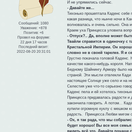
И не упрямились сейчас.
- Давайте же...
Тихонько прошептала Каденс себе п
какая разница, что нынче ночи в К
Сообщений:
1080
волновалась и очень сильно. Она и
Уважение:
+878
Краем уха Принцесса уловила вопр
Позитив:
+6
- Отпуск?.. Да, вполне может быт
Провел на форуме:
Твайли справится в одиночку с т
22 дня 17 часов
Кристальной Империи. Он хороший
Последний визит:
2022-08-20 20:31:01
словно не в своей тарелке. Я и с
Грустно покачала головой Каденс. 
качестве какого-нибудь короля. Нап
Бедному Шайнингу Армору было нам
страной. Эти мысли отвлекли Кади 
настоящее Солнце уже село и на н
Селестия уже что-то серьезно гово
Каденс пела и ей хотелось тихонько
Принцесса придавалась радости и 
закончила говорить. А потом... Ка
купили огромную куклу с мешком к
радость. Принцесса Любви мигом о
- Ох, я так рада, что мы собралис
будет хорошо! Вы все моя семья 
видеть всё это. Давайте почаще 