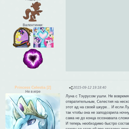
Валентинки:
Princess Celestia [2]
2015-09-12 19:18:40
Не в игре
Луна с Тэурусом ушли. Не вовремя
отвратительным, Селестия на неско
этот ад на своей шкуре... И если Л
так чтобы она не заподозрила ночн
сама не до конца осознавала сложи
И теперь необходимо быстро соста
газету со статьей про отставку при