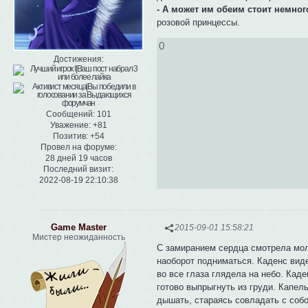
- А может им обеим стоит немног
розовой принцессы.
0
Достижения:
Сообщений:
101
Уважение:
+81
Позитив:
+54
Провел на форуме:
28 дней 19 часов
Последний визит:
2022-08-19 22:10:38
Game Master
2015-09-01 15:58:21
Мистер неожиданность
С замиранием сердца смотрела мол
наоборот подниматься. Каденс виде
во все глаза глядела на небо. Кад
готово выпрыгнуть из груди. Капел
дышать, стараясь совладать с собо