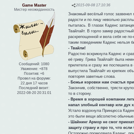
Game Master
2015-09-08 17:10:36
Мистер неожиданность
Знакомый весёлый голос зазвенел г
радости и по лицу невольно распл
пыталась. В глазах Каденс затанце
Твайлайт. В горло замер радостный
раскрепощенной и вела себя не по-
таким поведением Каденс нельзя бы
- Твайли!
Радостно вскрикнула Каденс и сраз
её гриву. Грива Твайлайт была нем
Сообщений:
1080
прилетела и сразу же поспешила в 
Уважение:
+878
выпустила Твайлайт из крепких объ
Позитив:
+6
повторяя заветные слова.
Провел на форуме:
- Божьи коровки нам счастья пр
22 дня 17 часов
Закончив, собственно, трясти кру
Последний визит:
2022-08-20 20:31:01
то в сторону.
- Время в хорошей компании летит
напал злобный кентавр или дух ха
Устало вздохнула Принцесса Каденс
это были вещи абсолютно обычные
- Шайнинг Армор не смог приехат
защиту страну и про то, что если
Осторожно промолвила Каденс, при