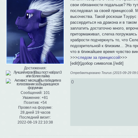
свои обязанности подальше? Но тут 
последовал за своей принцессой. М
высочества. Такой роскоши Тэурус 
рассердиться на дракона и в таком
заплатить достаточно много, впроч
притормаживал, слегка погружаясь 
храбрости подчеркнуть то, что Селе
подозрительной к близким... Эта п
что в ближайшее время чувство вин
>>>
следом за принцессой
>>>
[edit]t]добор символов.[/edit]
Достижения:
Отредактировано Teurus (2015-09-29 09:0
0
Сообщений:
101
Уважение:
+81
Позитив:
+54
Провел на форуме:
28 дней 19 часов
Последний визит:
2022-08-19 22:10:38