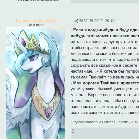
Princess Celestia [2]
2015-09-03 21:29:40
Не в игре
-
Если я когда-нибудь и буду оди
нибудь этот момент все-таки наст
чуть не лишились друг друга и это
чтобы выразить ей свою признатель
лишившаяся семьи и близких ей пон
подозревала о том, что Каденс её 
сохранить все сказанное в секрете
наставнице... -
Я хотела бы попрос
та самая Твайлайт приземлилась н
-
Моя дорогая Твайлайт, приветс
улыбнувшись бывшей ученице и нак
мысль... Вернее осознание того, ч
откланялась и ушла, забыв вернуть
наверняка это заметит и будет оче
всех завтрашних газетах на главной
Отредактировано Princess Celestia (2015-
0