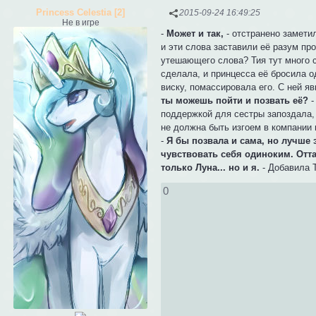
Princess Celestia [2]
2015-09-24 16:49:25
Не в игре
-
Может и так,
- отстранено замети
и эти слова заставили её разум про
утешающего слова? Тия тут много с
сделала, и принцесса её бросила 
виску, помассировала его. С ней явн
ты можешь пойти и позвать её?
-
поддержкой для сестры запоздала, 
не должна быть изгоем в компании 
-
Я бы позвала и сама, но лучше 
чувствовать себя одиноким. Отта
только Луна... но и я.
- Добавила Т
0