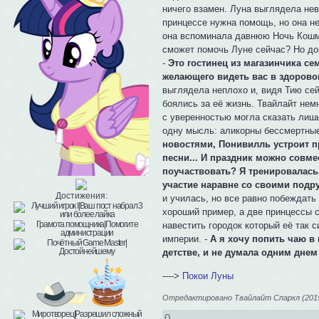
ничего взамен. Луна выглядела нев
принцессе нужна помощь, но она н
она вспоминала давнюю Ночь Кошма
сможет помочь Луне сейчас? Но до
-
Это гостинец из магазинчика с
желающего видеть вас в здоровом
выглядела неплохо и, видя Тию сей
боялись за её жизнь. Твайлайт нем
с уверенностью могла сказать лишь
одну мысль: аликорны бессмертные
новостями, Понивилль устроит п
песни... И праздник можно совме
поучаствовать? Я тренировалась,
участие наравне со своими подр
Достижения:
и училась, но все равно побеждать
хороший пример, а две принцессы 
навестить городок который её так 
империи. -
А я хочу попить чаю в
детстве, и не думала одним днем
---->
Покои Луны
Отредактировано Твайлайт Спаркл (2015-
0