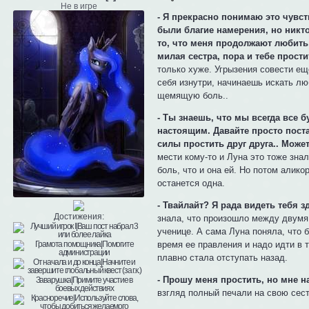
Не в игре
- Я прекрасно понимаю это чувств
были благие намерения, но никто
то, что меня продолжают любить 
милая сестра, пора и тебе прости
только хуже. Угрызения совести е
себя изнутри, начинаешь искать лю
щемящую боль..
- Ты знаешь, что мы всегда все 
настоящим. Давайте просто пост
силы простить друг друга.. Может
мести кому-то и Луна это тоже зна
боль, что и она ей. Но потом алико
останется одна.
- Твайлайт? Я рада видеть тебя з
Достижения:
знала, что произошло между двумя
ученице. А сама Луна поняла, что 
время ее правления и надо идти в 
плавно стала отступать назад.
- Прошу меня простить, но мне на
взгляд полный печали на свою сест