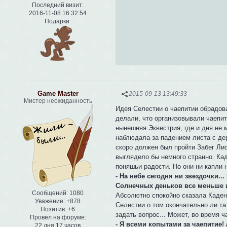
Последний визит:
2016-11-08 16:32:54
Подарки:
Game Master
2015-09-13 13:49:33
Мистер неожиданность
Идея Селестии о чаепитии обрадова
делали, что организовывали чаепит
нынешняя Эквестрия, где и дня не 
наблюдала за падением листа с дер
скоро должен был пройти Забег Лис
выглядело бы немного странно. Кад
поняшьи радости. Но они ни капли 
- На небе сегодня ни звездочки..
Солнечных деньков все меньше 
Сообщений:
1080
Абсолютно спокойно сказала Каденс
Уважение:
+878
Селестии о том окончательно ли та
Позитив:
+6
задать вопрос... Может, во время 
Провел на форуме:
- Я всеми копытами за чаепитие!
22 дня 17 часов