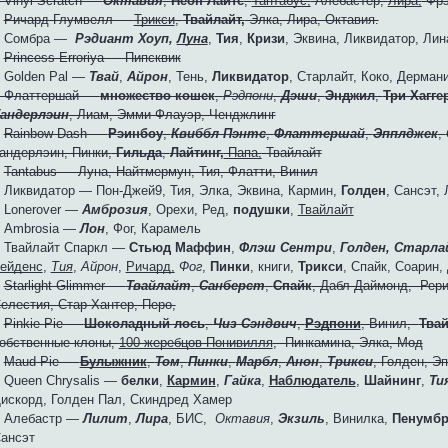
Vinyl Scratch —
Октавия
,
Неон Лайтс
,
Тантабус,
Алебастер,
Лира,
Фрэ
♥
Ричард Глумвелл —
Трикси
,
Твайлайт,
Элка, Лира, Октавия.
 Сомбра —
Рэдиант Хоуп,
Луна
,
Тия
,
Кризи
, Эквина, Ликвидатор, Лин
♥
Princess Erroriya — Пипсквик
 Golden Pal —
Твай
,
Айрон
, Тень,
Ликвидатор
, Старлайт, Коко, Дермани
Флаттершай —
множество кошек
,
Рэдпони
,
Дэши
,
Энджил
,
Три Хагге
андерлэин
, Лиам, Эмми Флауэр, Ченджлинг
♥
Rainbow Dash —
Рэинбоу
,
Квиббл Пэнтс
,
Флаттершай
,
Эпплджек
,
андерлэин, Пинки,
Гильда
,
Лайтинг,
Папа,
Твайлайт
♥
Tantabus — Луна, Найтмермун, Тия, Флатти, Винил
 Ликвидатор — Пон-Джей9, Тия, Элка, Эквина, Кармин,
Голден
, Сансэт, 
 Lonerover —
Амброзия
, Орехи, Ред,
подушки
,
Твайлайт
 Ambrosia —
Лон
, Фог, Карамель
 Твайлайт Спаркл —
Стьюд Маффин
,
Флэш Сентри
,
Голден,
Старла
ейденс
,
Тия
,
Айрон
,
Ричард,
Фог
,
Пинки
, книги,
Трикси
, Спайк, Соарин,
♥
Starlight Glimmer —
Твайлайт
,
Санберст
,
Спайк
, Дабл Даймонд, Рери
елестия, Стар Хантер, Перо,
♥
Pinkie Pie —
Шоколадный лось
,
Чиз Сэндвич
,
Рэдпони
, Винил,
Тва
обственные клоны,
100 жеребцов Понивилля
, Пинкамина, Элка, Мод
♥
Maud Pie —
Булыжник
,
Том
,
Пинки
,
Марбл
,
Анон
,
Трикси
, Голден, Э
 Queen Chrysalis —
белки
,
Кармин
,
Гайка
,
Наблюдатель
,
Шайнинг
,
Ти
искорд, Голден Пал, Скиндред Хамер
 Алебастр —
Лилит
,
Лира
, БИС,
Октавия
,
Экзиль
, Винилка,
Пенумбр
ансэт