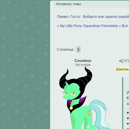
Активные темы
Привет, Гость!
Войдите
или
зарегистрируй
»
My Little Pony: Equestrian Friendship
»
Всё
Страница:
1
Сountess
201
Не в игре
Шиппин
И
К
з
♥
♥