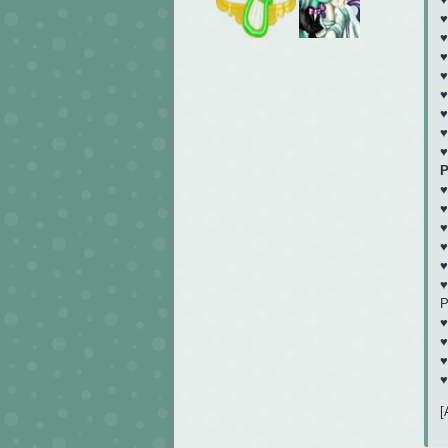
♥
♥
♥
♥
Р
♥
♥
♥
Р
♥
♥
♥
♥
[