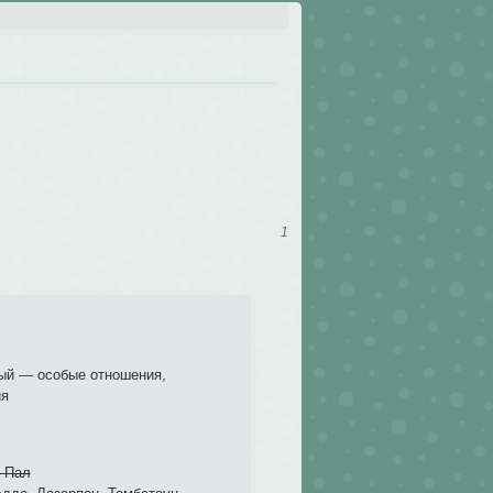
1
ый — особые отношения,
ия
н Пал