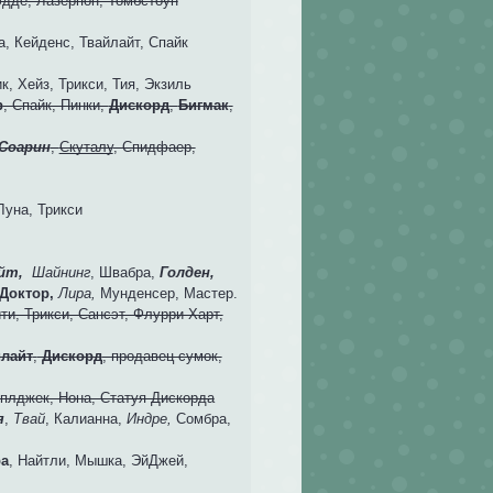
дде, Лазерпон, Томбстоун
а, Кейденс, Твайлайт, Спайк
к, Хейз, Трикси, Тия, Экзиль
р
, Спайк, Пинки,
Дискорд
,
Бигмак
,
Соарин
,
Скуталу
, Спидфаер,
Луна, Трикси
йт,
Шайнинг
, Швабра,
Голден,
Доктор,
Лира,
Мунденсер, Мастер.
ти, Трикси, Сансэт, Флурри Харт,
йлайт
,
Дискорд
, продавец сумок,
пплджек, Нона, Статуя Дискорда
я
,
Твай
, Калианна,
Индре,
Сомбра,
а
, Найтли, Мышка, ЭйДжей,