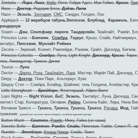
♥
Zontaria —
Лира
,
Лиса
,
Хейз,
Окти, Гейдж Аден, Мак Геймс,
Кризи
,
Три
♥
Rose —
Доктор
, Родерик Блэк,
Дэйзи, Лили
 Haze —
Экзиль
,
Зонтария
,
СМС
, Сандро, Голден, Лон
 Applejack —
12 жеребцов табуна,
Эпплснэк
,
Блублад
,
Карамель
, Биг
рендерхув
 Soarin —
Дэш
,
Спитфаер
,
пироги
,
Тандерлейн
, Твайлайт, Рамбл, Б
 Princess Luna —
Бэтмен
,
Сомбра
,
Тэурус
,
Кризи
, Спайк, Найтмермун,
антабус,
Пипсквик
,
Мунлайт Рейвен
 Zecora — Зеренай, Ксенит, Рампейдж, Размик, Грайл, Дискорд, Бигмак,
♥
Princess Celestia —
Сомбра
, Луна,
Light Knight
,
Дискорд
,
Кризи
, Тирек
лка, Ликвидатор, Трикси, Динки
 Teurus —
Луна
 Doctor —
Дерпи, Роза, Твайлайт, Лира
, Мастер, Марбл Пай, Дискорд, С
 Derpy —
Доктор
, Поки Пирс, Альтериус Хувс
 Шедоу Стэп — Сомбра, Блайнд, Шайнинг, тень Голдена, Алебастер, Кри
♥
Little Strongheart —
Брейберн
, Флаттершай, Айрон Вилл
 Liam Nights —
Night Vision
,
БиС
,
Экзиль
, Тантабус, Луна, Дискорд, Св
метист Стар, Колоратура, Октавия,
Рейни
, Селина Кайл, Лира, Нона В
 Великая Трикси —
Трикси, Трикси, Трикси, Трикси
,
Ричард
,
Мод
, Гай
тражение
данный пост не хочет никого обидеть, особенно администратора
♥
Button Mash —
Свитти
,
Рамбл
, Мику, Гайка (не наша)
♥
Sweetie Belle —
Баттон
,
Рамбл
,
Спайк,
Пипсквик, Габби, Семен П., к
♥
Rumble —
Эпплблум
,
Клауд Чизер
, Спайк, Твист
♥
Flash Sentry —
Твайлайт
,
Сансет
, Трикси, Кризи, Каденс