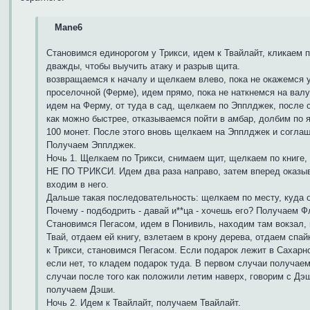
Mane6
Становимся единорогом у Трикси, идем к Твайлайт, кликаем п
дважды, чтобы выучить атаку и разрыв щита.
возвращаемся к началу и щелкаем влево, пока не окажемся у
проселочной (Ферме), идем прямо, пока не наткнемся на валу
идем на Ферму, от туда в сад, щелкаем по Эпплджек, после
как можно быстрее, отказываемся пойти в амбар, долбим по 
100 монет. После этого вновь щелкаем на Эпплджек и согла
Получаем Эпплджек.
Ночь 1. Щелкаем по Трикси, снимаем щит, щелкаем по книг
НЕ ПО ТРИКСИ. Идем два раза направо, затем вперед оказы
входим в него.
Дальше такая последовательность: щелкаем по месту, куда о
Почему - подбодрить - давай и**ца - хочешь его? Получаем Ф
Становимся Пегасом, идем в Понивиль, находим там вокзал, 
Твай, отдаем ей книгу, взлетаем в крону дерева, отдаем спа
к Трикси, становимся Пегасом. Если подарок лежит в Сахарно
если нет, то кладем подарок туда. В первом случаи получаем
случаи после того как положили летим наверх, говорим с Дэ
получаем Дэши.
Ночь 2. Идем к Твайлайт, получаем Твайлайт.