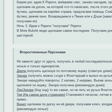
Берем рог, идем К Рерити, вибираем секс, заново заходим, 
щелкаем на доске, на которой что-то написано, после этого 
бутика, щелкаем на коробке справа, предлагаем помощь Спай
бутика, режем окно. Возвращаемся к Пинки или к Дэши (зависи
получаем их)
Ночь 3. Идем к Рерити "получаем" Рерити.
В More Bulshit моде щелкаем самое последнее. Получаем до
шестеркой.
Второстепенные Персонажи
Не зависят друг от друга, получать в любой последовательно
ночью и только единорогом.
Дерпи
получить щелкнув по почтовому ящику (советую днем)
Зекору
получить можно сходя к Флаттершай и выпья из ручья
Зекоре чередуйте повороты: 2 налево, 2 направо. Выпив зель
щелкните по ящику. Зекора получена (рекомендую днем)
ЛжеЗекора
(бэд энд) то же самое, но не пить из ручья Флатти
Тия (На самом деле стражники)
Становимся пегасом, летим в
прямо.
Винил
щелкаем по диску на её двери, получаем ключ, входи
(рекомендую ночью)