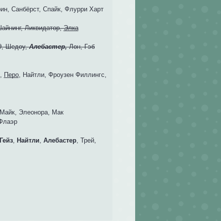
рин, Санбёрст, Спайк, Флурри Харт
Шайнинг, Ликвидатор,
Элка
д
, Шедоу,
Алебастер,
Лон, Гэб
л,
Перо
, Найтли, Фроузен Филлингс,
 Майк, Элеонора, Мак
 Флаэр
Гейз
,
Найтли
,
Алебастер
, Трей,