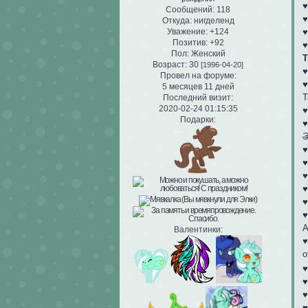
Сообщений:
118
Откуда:
нигделенд
Уважение:
+124
♥
Позитив:
+92
♥
Пол:
Женский
Т
Возраст:
30
[1996-04-20]
♥
Провел на форуме:
♥
5 месяцев 11 дней
Т
Последний визит:
2020-02-24 01:15:35
♥
Подарки:
Э
♥
♥
♥
♥
♥
А
Валентинки:
♥
о