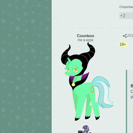
Отредакт
+2
Сountess
201
Не в игре
18+
B
С
И