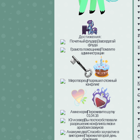
♥
♥
♥
♥
Т
Достижения:
Т
♥
♥
♥
♥
К
С
с
♥
Д
♥
С