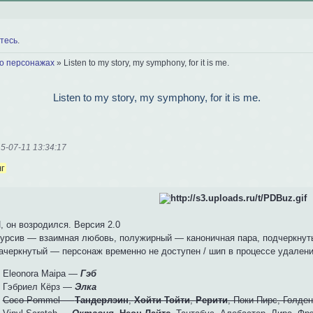
тесь
.
 о персонажах
»
Listen to my story, my symphony, for it is me.
Listen to my story, my symphony, for it is me.
5-07-11 13:34:17
г
, он возродился. Версия 2.0
урсив — взаимная любовь, полужирный — каноничная пара, подчеркнут
ачеркнутый — персонаж временно не доступен / шип в процессе удален
 Eleonora Maipa —
Гэб
 Гэбриел Кёрз —
Элка
♥
Coco Pommel —
Тандерлэин
,
Хойти Тойти
,
Рерити
, Поки Пирс, Голде