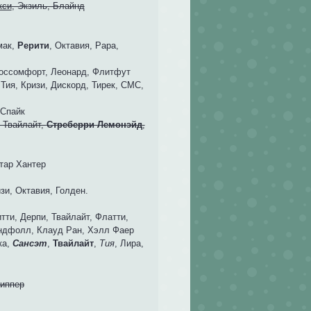
кси
, Экзиль, Блайнд
мак,
Рерити
, Октавия, Рара,
лоссомфорт, Леонард, Флитфут
 Тия, Кризи, Дискорд, Тирек, СМС,
 Спайк
, Твайлайт,
Стреберри Лемонэйд
,
тар Хантер
зи, Октавия, Голден.
итти, Дерпи, Твайлайт, Флатти,
индфолл, Клауд Ран, Хэлл Фаер
ка,
Сансэт
,
Твайлайт
,
Тия
, Лира,
риппер