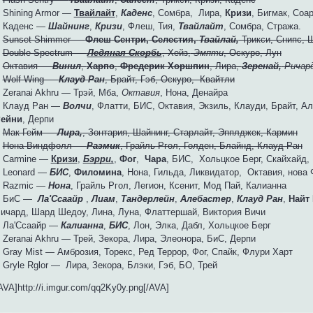
 Shining Armor —
Твайлайт
,
Каденс
, Сомбра, Лира,
Кризи
, Бигмак, Соа
 Каденс —
Шайнинг
,
Кризи
, Флеш, Тия,
Твайлайт
, Сомбра, Стража.
♥
Sunset Shimmer —
Флеш Сентри,
Селестия,
Твайлай,
Трикси, Снипс, 
♥
Double Spectrum —
Ледяная Скорбь
, Хейз,
Эмпти
, Оскуро, Лун
♥
Октавия —
Винил
,
Харпо
,
Фредерик Хоршпин
, Лира,
Зеренай,
Ричар
♥
Wolf Wing —
Клауд Ран
, Брайт, Гэб, Оскуро, Квайтли
 Zeranai Akhru — Трэй, Мба,
Октавия
, Нона, Денайра
 Клауд Ран —
Волчи
, Флатти, БИС, Октавия, Экзиль, Клауди, Брайт, А
ейни
, Дерпи
♥
Мак Гейм —
Лира,
, Зонтария, Шайнинг, Старлайт, Эпплджек, Кармин
♥
Нона Виндфолл —
Размик
, Грайль Ргол, Голден, Блайнд, Клауд Ран
 Carmine —
Кризи
,
Бэрри,
,
Фог
,
Чара
, БИС, Хольцкое Берг, Скайхайд,
 Leonard —
БИС
,
Филомина
, Нона, Гильда, Ликвидатор, Октавия, нова
 Razmic —
Нона
, Грайль Ргол, Легион, Ксенит, Мод Пай, Калианна
♥ БиС —
Ла'Ссаайр
,
Лиам
,
Тандерлейн
,
Алебастер
,
Клауд Ран
,
Найт 
ичард, Шард Шедоу, Лина, Луна, Флаттершай, Виктория Вичи
 Ла'Ссаайр —
Калианна
,
БИС
, Лон, Элка, Дабл, Хольцкое Берг
 Zeranai Akhru — Трей, Зекора, Лира, Элеонора, БиС, Дерпи
 Gray Mist — Амброзия, Торекс, Ред Террор, Фог, Спайк, Флури Харт
 Gryle Rglor — Лира, Зекора, Блэки, Гэб, БО, Трей
AVA]http://i.imgur.com/qq2Ky0y.png[/AVA]