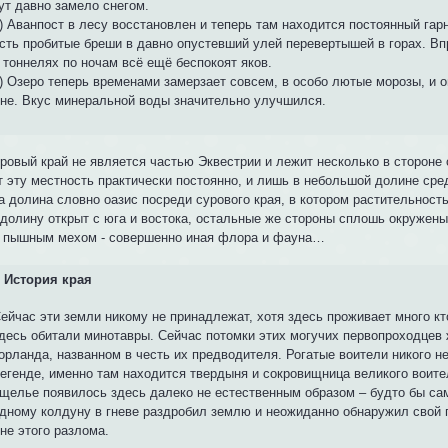
ут давно замело снегом.
) Аванпост в лесу восстановлен и теперь там находится постоянный гар
сть пробитые бреши в давно опустевший улей перевертышей в горах. Вп
 тоннелях по ночам всё ещё беспокоят яков.
) Озеро теперь временами замерзает совсем, в особо лютые морозы, и о
не. Вкус минеральной воды значительно улучшился.
уровый край не является частью Эквестрии и лежит несколько в стороне 
т эту местность практически постоянно, и лишь в небольшой долине сре
а долина словно оазис посреди сурового края, в котором растительность
 долину открыт с юга и востока, остальные же стороны сплошь окружены
с пышным мехом - совершенно иная флора и фауна…
История края
ейчас эти земли никому не принадлежат, хотя здесь проживает много кт
десь обитали минотавры. Сейчас потомки этих могучих первопроходцев
орланда, названном в честь их предводителя. Рогатые воители никого н
егенде, именно там находится твердыня и сокровищница великого воите
щелье появилось здесь далеко не естественным образом – будто бы са
дному колдуну в гневе раздробил землю и неожиданно обнаружил свой 
не этого разлома.