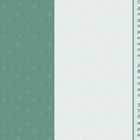
О
д
п
д
п
р
к
н
п
п
2
В
х
п
а
т
3
Т
П
м
р
в