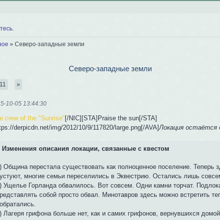
тесь
.
ное
»
Северо-западные земли
Северо-западные земли
11
»
5-10-05 13:44:30
e crew of the "Sunrise"
[/NIC][STA]Praise the sun[/STA]
tps://derpicdn.net/img/2012/10/9/117820/large.png[/AVA]
Локация остаётся 
Изменения описания локации, связанные с квестом
) Община перестала существовать как полноценное поселение. Теперь з
устуют, многие семьи переселились в Эквестрию. Остались лишь совсе
) Ущелье Горланда обвалилось. Вот совсем. Одни камни торчат. Подлок
редставлять собой просто обвал. Минотавров здесь можно встретить тепе
обратались.
) Лагеря грифона больше нет, как и самих грифонов, вернувшихся домо