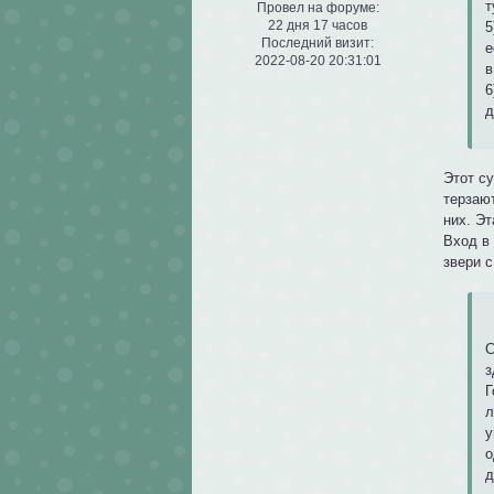
т
Провел на форуме:
22 дня 17 часов
5
Последний визит:
е
2022-08-20 20:31:01
в
6
д
Этот с
терзаю
них. Эт
Вход в
звери 
С
з
Г
л
у
о
д