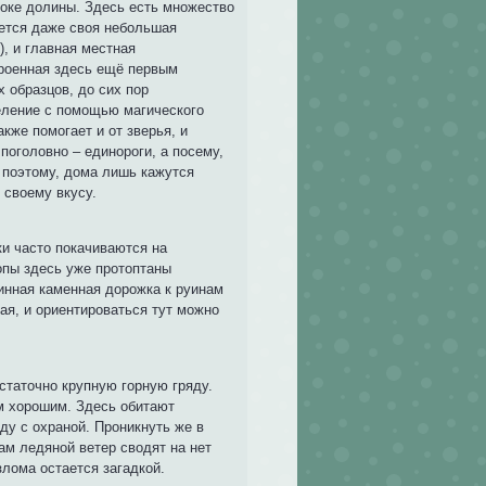
токе долины. Здесь есть множество
еется даже своя небольшая
, и главная местная
троенная здесь ещё первым
 образцов, до сих пор
еление с помощью магического
кже помогает и от зверья, и
поголовно – единороги, а посему,
и поэтому, дома лишь кажутся
 своему вкусу.
и часто покачиваются на
ропы здесь уже протоптаны
ринная каменная дорожка к руинам
ая, и ориентироваться тут можно
статочно крупную горную гряду.
м хорошим. Здесь обитают
ду с охраной. Проникнуть же в
ам ледяной ветер сводят на нет
лома остается загадкой.