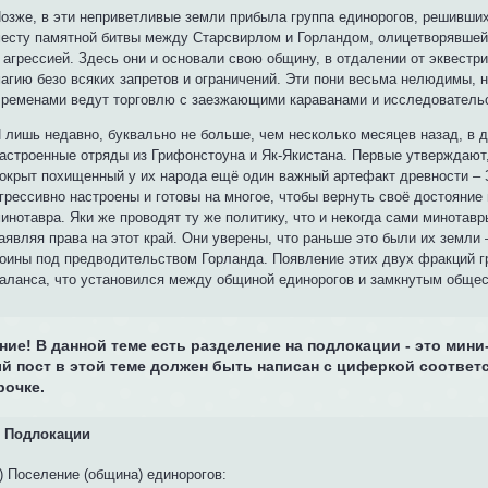
озже, в эти неприветливые земли прибыла группа единорогов, решивши
есту памятной битвы между Старсвирлом и Горландом, олицетворявшей
 агрессией. Здесь они и основали свою общину, в отдалении от эквест
агию безо всяких запретов и ограничений. Эти пони весьма нелюдимы, н
ременами ведут торговлю с заезжающими караванами и исследователь
 лишь недавно, буквально не больше, чем несколько месяцев назад, в 
астроенные отряды из Грифонстоуна и Як-Якистана. Первые утверждают
окрыт похищенный у их народа ещё один важный артефакт древности – 
грессивно настроены и готовы на многое, чтобы вернуть своё достояни
инотавра. Яки же проводят ту же политику, что и некогда сами минотав
аявляя права на этот край. Они уверены, что раньше это были их земли –
оины под предводительством Горланда. Появление этих двух фракций г
аланса, что установился между общиной единорогов и замкнутым обще
ние! В данной теме есть разделение на подлокации - это мин
й пост в этой теме должен быть написан с циферкой соотве
рочке.
Подлокации
) Поселение (община) единорогов: