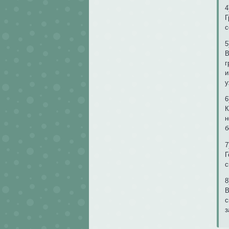
4
Г
с
5
В
г
и
у
6
К
н
б
7
Г
с
8
В
с
з