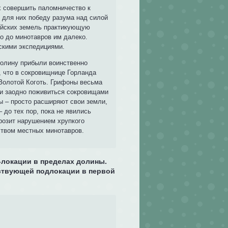
х совершить паломничество к
 для них победу разума над силой
рийских земель практикующую
о до минотавров им далеко.
скими экспедициями.
долину прибыли воинственно
, что в сокровищнице Горланда
Золотой Коготь. Грифоны весьма
е и заодно поживиться сокровищами
ры – просто расширяют свои земли,
 до тех пор, пока не явились
розит нарушением хрупкого
ством местных минотавров.
и-локации в пределах долины.
тствующей подлокации в первой