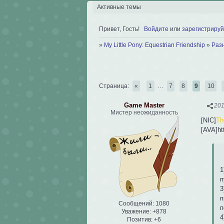
Активные темы
Привет, Гость!
Войдите
или
зарегистрируй
»
My Little Pony: Equestrian Friendship
»
Раз
Страница:
«
1
…
7
8
9
10
Game Master
201
Мистер неожиданность
[NIC]
Th
[AVA]ht
1
п
3
п
Сообщений:
1080
п
Уважение:
+878
4
Позитив:
+6