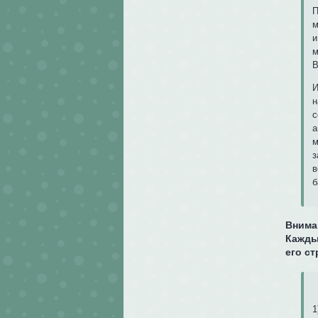
П
м
и
м
В
И
н
с
а
м
з
в
б
Внима
Кажды
его ст
1