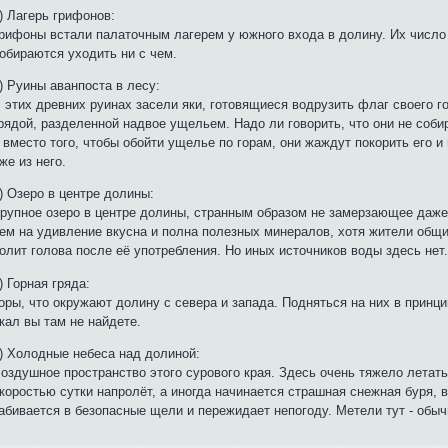
) Лагерь грифонов:
рифоны встали палаточным лагерем у южного входа в долину. Их число 
обираются уходить ни с чем.
) Руины аванпоста в лесу:
 этих древних руинах засели яки, готовящиеся водрузить флаг своего 
рядой, разделенной надвое ущельем. Надо ли говорить, что они не соби
 вместо того, чтобы обойти ущелье по горам, они жаждут покорить его 
же из него.
) Озеро в центре долины:
рупное озеро в центре долины, странным образом не замерзающее даже
ем на удивление вкусна и полна полезных минералов, хотя жители общи
олит голова после её употребления. Но иных источников воды здесь нет.
) Горная гряда:
оры, что окружают долину с севера и запада. Подняться на них в принци
кал вы там не найдете.
) Холодные небеса над долиной:
оздушное пространство этого сурового края. Здесь очень тяжело летать
коростью сутки напролёт, а иногда начинается страшная снежная буря, 
абивается в безопасные щели и пережидает непогоду. Метели тут - обыч