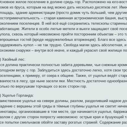
сновное жилое поселение в долине средь гор. Расположено на юго-вос
омов из бруса, которым на вид можно дать несколько десятков лет. Им
лощадь, здание администрации (просто домик чуть больший, чем другие)
остопримечательность – старая каменная астрономическая башня, выс
околением поселенцев. В ней всё ещё сохранились телескопы старинных
аботающие. Жители в особо лютые метели и вьюги защищают своё пос
упола, сквозь который невозможно пройти посторонним объектам – это та
епрошеных гостей (вроде недружелюбных вторженцев). Благо все здесь 
оддерживать купол – не так трудно. Свобода магии здесь абсолютная, 
охожими снаружи – внутри всё иначе, и каждый украсил своё жилище по
) Хвойный лес:
ся долина практически полностью забита деревьями, чьи снежные кромк
олодном ветру с гор. Заблудиться здесь достаточно легко, хотя свои т
оселенцами, к примеру, от озера к общине. Также, от ущелья ведёт ста
ванпоста в лесу, где ныне засели яки. Местность достаточно однообразн
олько по верхушкам торчащих со всех сторон гор.
) Ущелье Горланда:
аинственное ущелье на севере долины, разлом, разделивший надвое до
адение с вершины этой гряды в тёмные глубины ущелья не светит ниче
инотавры, организовавшие в том месте, где начинается ущелье, баррика
азлом с других сторон попросту невозможно: острые края и бушующий т
се попытки смельчаков обойти заставу рогатых стражей. Содержание раз