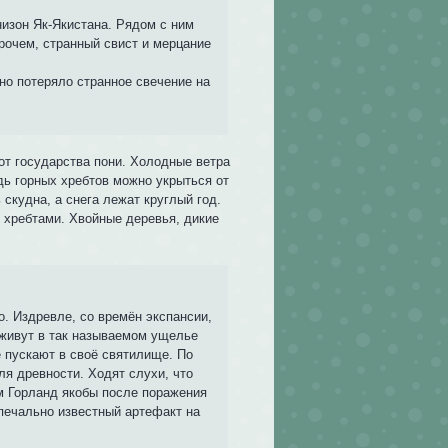
низон Як-Якистана. Рядом с ним
рочем, странный свист и мерцание
но потеряло странное свечение на
от государства пони. Холодные ветра
дь горных хребтов можно укрыться от
 скудна, а снега лежат круглый год.
 хребтами. Хвойные деревья, дикие
о. Издревле, со времён экспансии,
 живут в так называемом ущелье
е пускают в своё святилище. По
ля древности. Ходят слухи, что
м Горланд якобы после поражения
печально известный артефакт на