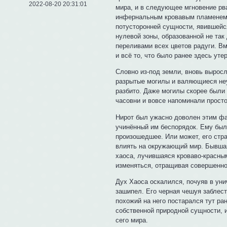
2022-08-20 20:31:01
мира, и в следующее мгновение рв
инфернальным кровавым пламенем.
потусторонней сущности, явившейся
нулевой зоны, образованной не так
переливами всех цветов радуги. В
и всё то, что было ранее здесь уте
Словно из-под земли, вновь выросл
разрытые могилы и валяющиеся неу
разбито. Даже могилы скорее были
часовни и вовсе напоминали просто 
Нирот был ужасно доволен этим фа
учинённый им беспорядок. Ему было
произошедшее. Или может, его стра
влиять на окружающий мир. Бывшая
хаоса, лучившаяся кроваво-красны
изменяться, отращивая совершенно
Дух Хаоса оскалился, почуяв в ун
зашипел. Его черная чешуя заблест
похожий на него постарался тут ра
собственной природной сущности, и
сего мира.