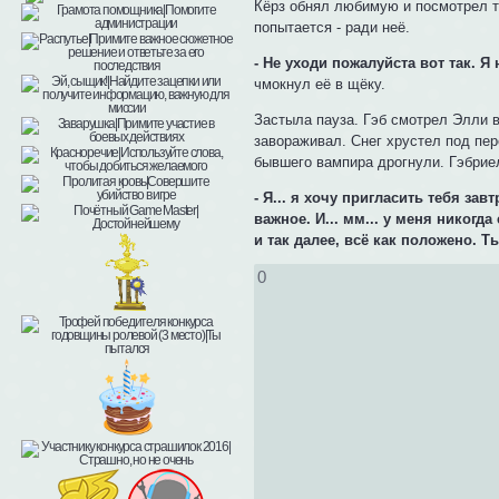
Кёрз обнял любимую и посмотрел тос
попытается - ради неё.
- Не уходи пожалуйста вот так. Я 
чмокнул её в щёку.
Застыла пауза. Гэб смотрел Элли в
завораживал. Снег хрустел под пе
бывшего вампира дрогнули. Гэбрие
- Я... я хочу пригласить тебя за
важное. И... мм... у меня никог
и так далее, всё как положено. 
0