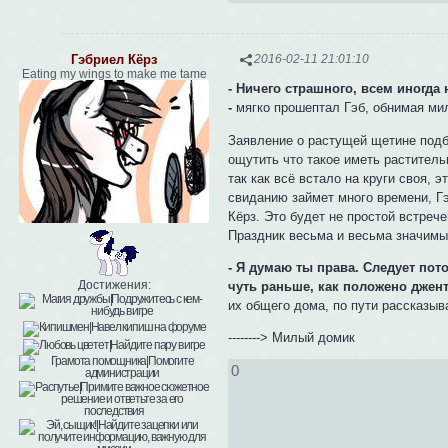
Гэбриел Кёрз
2016-02-11 21:01:10
Eating my wings to make me tame
- Ничего страшного, всем иногда
-
мягко прошептал Гэб, обнимая ми
Заявление о растущей щетине подбо
ощутить что такое иметь раститель
так как всё встало на круги своя, 
свиданию займет много времени, Г
Кёрз. Это будет не простой встреч
Праздник весьма и весьма значимый
- Я думаю ты права. Следует пот
Достижения:
чуть раньше, как положено джент
их общего дома, по пути рассказыв
--------> Милый домик
0