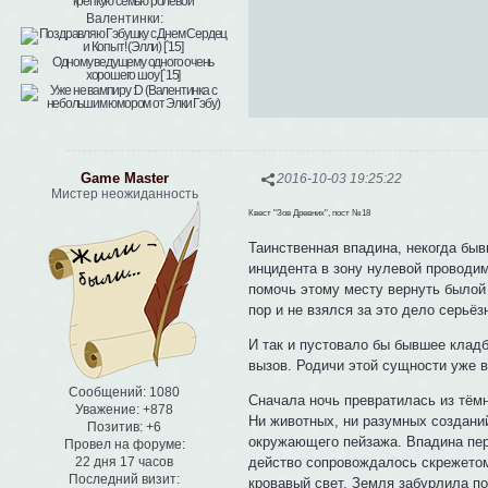
Валентинки:
Game Master
2016-10-03 19:25:22
Мистер неожиданность
Квест "Зов Древних", пост №18
Таинственная впадина, некогда бы
инцидента в зону нулевой проводи
помочь этому месту вернуть былой 
пор и не взялся за это дело серьёз
И так и пустовало бы бывшее кладб
вызов. Родичи этой сущности уже в
Сообщений:
1080
Сначала ночь превратилась из тёмн
Уважение:
+878
Ни животных, ни разумных созданий
Позитив:
+6
окружающего пейзажа. Впадина пер
Провел на форуме:
22 дня 17 часов
действо сопровождалось скрежетом
Последний визит:
кровавый свет. Земля забурлила по