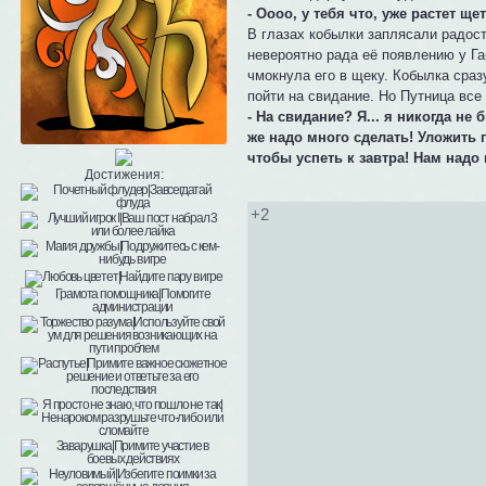
- Оооо, у тебя что, уже растет ще
В глазах кобылки заплясали радос
невероятно рада её появлению у Га
чмокнула его в щеку. Кобылка сра
пойти на свидание. Но Путница все
- На свидание? Я... я никогда не
же надо много сделать! Уложить п
чтобы успеть к завтра! Нам надо
Достижения:
+2