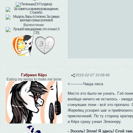
Валентинки:
Гэбриел Кёрз
2016-02-07 19:08:48
Eating my wings to make me tame
<-----------Чаща леса
Место это было не узнать. Гэб пон
вообще ничего не осталось - ожида
сгинувших пони - всё это пропало. 
Жеребец ускорил шаг и приблизился
приключений. По ту сторону кратер
и Кёрз сразу узнал Элеонору.
- Ээээль! Элли! Я здесь! Стой там,