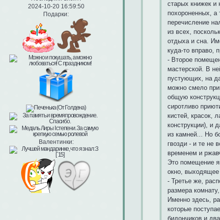
старых книжек и
2024-10-20 16:59:50
похороненных, а 
Подарки:
перечисление на
из всех, посколь
отдыха и сна. И
куда-то вправо, 
- Второе помеще
мастерской. В не
пустующих, на да
можно смело при
общую конструкц
сиротливо приют
кистей, красок, 
конструкции), и
из камней... Но 
Валентинки:
гвозди - и те не
временем и ржавч
Это помещение я
окно, выходящее
- Третье же, рас
размера комнату,
Именно здесь, р
которые поступа
бидончиков и два