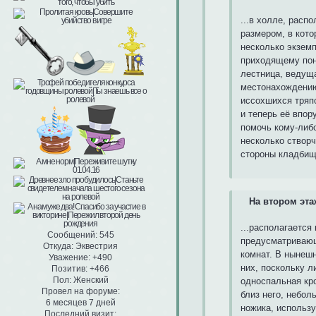
...в холле, рас
размером, в кото
несколько экземп
приходящему пон
лестница, ведуща
местонахождению 
иссохшихся тряпо
и теперь её впор
помочь кому-либо
несколько створч
стороны кладбищ
На втором этаж
...располагается
Сообщений:
545
предусматривающ
Откуда:
Эквестрия
комнат. В нынеш
Уважение:
+490
них, поскольку л
Позитив:
+466
Пол:
Женский
односпальная кро
Провел на форуме:
близ него, небол
6 месяцев 7 дней
ножика, использу
Последний визит: