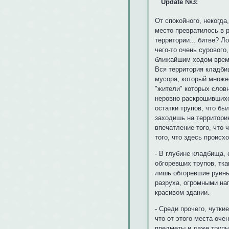
Update №3:
От спокойного, некогда
место превратилось в 
территории... битве? Л
чего-то очень сурового
ближайшим ходом врем
Вся территория кладби
мусора, который множе
"жители" которых слов
неровно раскрошившихс
остатки трупов, что бы
заходишь на территори
впечатление того, что
того, что здесь происх
- В глубине кладбища, 
обгоревших трупов, тка
лишь обгоревшие руины
разруха, огромными на
красивом здании.
- Среди прочего, чутк
что от этого места оче
предметы и даже трупы 