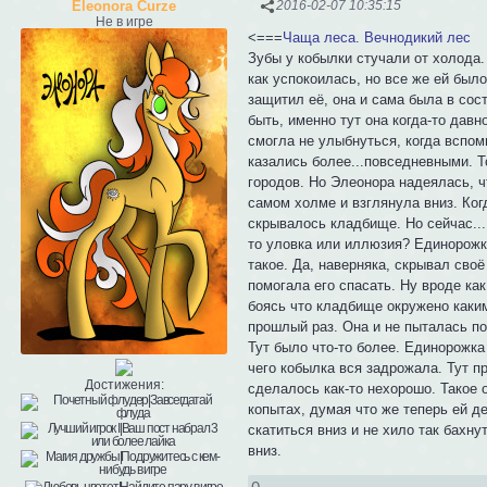
Eleonora Curze
2016-02-07 10:35:15
Не в игре
<===
Чаща леса. Вечнодикий лес
Зубы у кобылки стучали от холода.
как успокоилась, но все же ей был
защитил её, она и сама была в сос
быть, именно тут она когда-то дав
смогла не улыбнуться, когда вспо
казались более...повседневными. Т
городов. Но Элеонора надеялась, ч
самом холме и взглянула вниз. Ког
скрывалось кладбище. Но сейчас...
то уловка или иллюзия? Единорожке
такое. Да, наверняка, скрывал сво
помогала его спасать. Ну вроде ка
боясь что кладбище окружено каким-
прошлый раз. Она и не пыталась по
Тут было что-то более. Единорожка
чего кобылка вся задрожала. Тут п
Достижения:
сделалось как-то нехорошо. Такое 
копытах, думая что же теперь ей д
скатиться вниз и не хило так бахн
вниз.