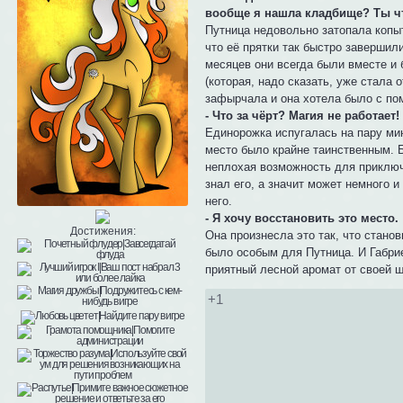
вообще я нашла кладбище? Ты ч
Путница недовольно затопала копыт
что её прятки так быстро завершил
месяцев они всегда были вместе и 
(которая, надо сказать, уже стала
зафырчала и она хотела было с пом
- Что за чёрт? Магия не работает!
Единорожка испугалась на пару мин
место было крайне таинственным. Б
неплохая возможность для приключе
знал его, а значит может немного и
него.
- Я хочу восстановить это место.
Достижения:
Она произнесла это так, что станов
было особым для Путница. И Габрие
приятный лесной аромат от своей ш
+1