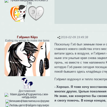
Гэбриел Кёрз
2016-02-09 19:49:38
Eating my wings to make me tame
Поскольку Гэб был земным пони и с
главного нового свойства этого ме
витали здесь в воздухе, и Гэбриел
ныне эти унылые края снова зацвел
прочь, но вместе с тем напомнило 
которую Гэб ранее сегодня посеща
покой бывшего здесь кладбища стер
Гэбриел вздохнул и тепло посмотр
- Хорошо. Я тоже хочу восстанови
Достижения:
многих других. Целые поколения
Не знаю, как конкретно бы сможе
я смогу помочь. В конце концов,