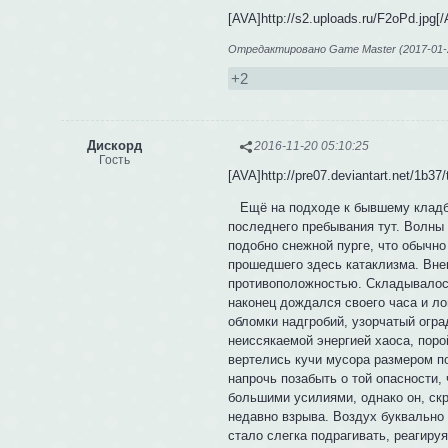
[AVA]http://s2.uploads.ru/F2oPd.jpg[
Отредактировано Game Master (2017-01-2
+2
Дискорд
2016-11-20 05:10:25
Гость
[AVA]http://pre07.deviantart.net/1b3
Ещё на подходе к бывшему кладби
последнего пребывания тут. Волны 
подобно снежной пурге, что обычно
прошедшего здесь катаклизма. Вне
противоположностью. Складывалось
наконец дождался своего часа и ло
обломки надгробий, узорчатый огр
неиссякаемой энергией хаоса, поро
вертелись кучи мусора размером п
напрочь позабыть о той опасности,
большими усилиями, однако он, ск
недавно взрыва. Воздух буквально 
стало слегка подрагивать, реагиру