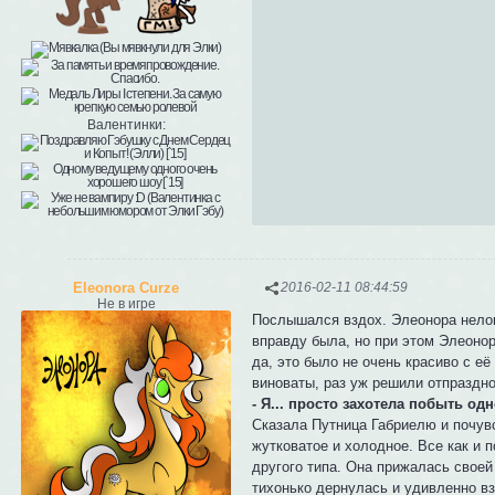
Валентинки:
Eleonora Curze
2016-02-11 08:44:59
Не в игре
Послышался вздох. Элеонора нелов
вправду была, но при этом Элеонор
да, это было не очень красиво с её
виноваты, раз уж решили отпраздно
- Я... просто захотела побыть одн
Сказала Путница Габриелю и почув
жутковатое и холодное. Все как и 
другого типа. Она прижалась своей
тихонько дернулась и удивленно вз