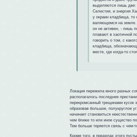
выделяются лишь две: "
Селестия, и энергия Х
у окраин кладбища, то 
валяющемся на земле. 
он не активен, - лишь 
плавают в хаотичной п
говорить о том, с како
кладбища, обозначающих
месте, где когда-то ст
Локация пережила много разных соб
располагалось последнее пристани
перекромсанный трещинами кусок з
образовав большое, полукруглое уг
начинает становиться неестественн
чем ближе то или иное существо п
Тем больше теряется связь с чем-т
Кроме того, в пределах этого пуст