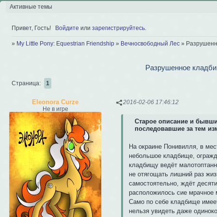
Активные темы
Привет, Гость!
Войдите
или
зарегистрируйтесь
.
»
My Little Pony: Equestrian Friendship
»
Вечносвободный Лес
»
Разрушенн
Разрушенное кладби
Страница:
1
Eleonora Curze
2016-02-06 17:46:12
Не в игре
Старое описание и бывши
последовавшие за тем из
На окраине Понивилля, в мес
небольшое кладбище, огражд
кладбищу ведёт малотоптанна
не отягощать лишний раз жизн
самостоятельно, ждёт десяти
расположилось сие мрачное 
Само по себе кладбище имеет 
нельзя увидеть даже одиноко