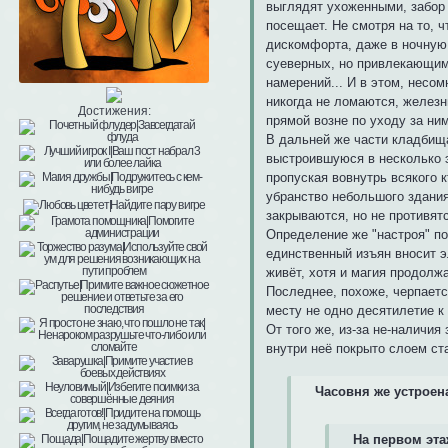
выглядят ухоженными, забор -
посещает. Не смотря на то, 
дискомфорта, даже в ночную
суеверных, но привлекающим 
намерений... И в этом, несо
никогда не ломаются, железн
Достижения:
прямой возне по уходу за ним
В дальней же части кладбища
выстроившуюся в несколько 
пропуская вовнутрь всякого 
убранство небольшого здания
закрываются, но не противят
Определение же "настроя" п
единственный изъян вносит э
живёт, хотя и магия продолж
Последнее, похоже, черпаетс
месту не одно десятилетие к 
От того же, из-за не-наличия
внутри неё покрыто слоем ст
Часовня же устрое
На первом этаж