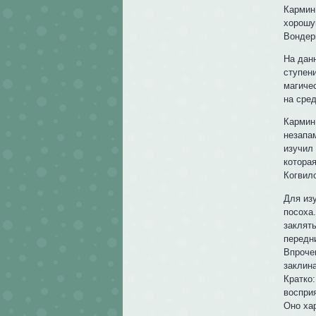
Кармин
хорошу
Вондер
На дан
ступен
магиче
на сре
Кармин
незапа
изучил
котора
Когвил
Для изу
посоха
заклят
передн
Впроче
заклина
Кратко
восприя
Оно ха