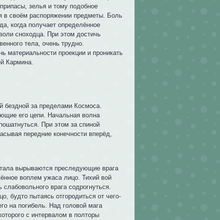
еприпасы, зелья и тому подобное
я в своём распоряжении предметы. Боль
да, когда получает определённое
 воли сноходца. При этом достичь
венного тела, очень трудно.
ь материальности проекции и проникать
ей Кармина.
й бездной за пределами Космоса.
ающие его цепи. Начальная волна
 пошатнуться. При этом за спиной
расывая передние конечности вперёд,
ортала вырываются преследующие врага
жённое воплем ужаса лицо. Тихий вой
 слабовольного врага содрогнуться.
о, будто пытаясь отгородиться от чего-
его на погибель. Над головой мага
которого с интервалом в полторы