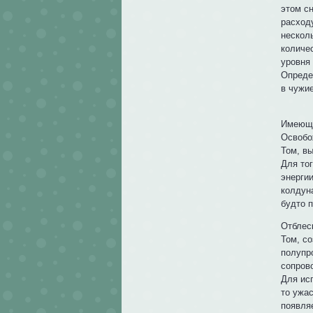
этом с
расход
нескол
количес
уровня 
Опреде
в чужи
Имеющи
Освобо
Том, в
Для то
энергии
колдун
будто 
Отблес
Том, с
полупр
сопров
Для ис
то ужас
появля