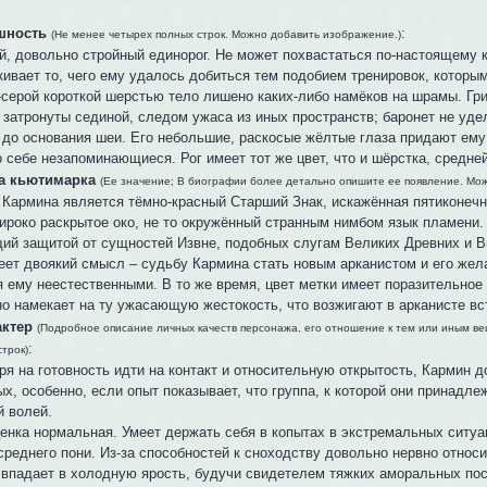
шность
:
(Не менее четырех полных строк. Можно добавить изображение.)
й, довольно стройный единорог. Не может похвастаться по-настоящему 
кивает то, чего ему удалось добиться тем подобием тренировок, которым
-серой короткой шерстью тело лишено каких-либо намёков на шрамы. Гр
 затронуты сединой, следом ужаса из иных пространств; баронет не уде
 до основания шеи. Его небольшие, раскосые жёлтые глаза придают ему
 себе незапоминающиеся. Рог имеет тот же цвет, что и шёрстка, средне
а кьютимарка
(Ее значение; В биографии более детально опишите ее появление. Мо
 Кармина является тёмно-красный Старший Знак, искажённая пятиконечна
широко раскрытое око, не то окружённый странным нимбом язык пламени
ий защитой от сущностей Извне, подобных слугам Великих Древних и В
еет двоякий смысл – судьбу Кармина стать новым арканистом и его жел
я ему неестественными. В то же время, цвет метки имеет поразительное 
но намекает на ту ужасающую жестокость, что возжигают в арканисте в
актер
(Подробное описание личных качеств персонажа, его отношение к тем или иным в
:
строк)
ря на готовность идти на контакт и относительную открытость, Кармин 
х, особенно, если опыт показывает, что группа, к которой они принадл
й волей.
енка нормальная. Умеет держать себя в копытах в экстремальных ситуа
среднего пони. Из-за способностей к сноходству довольно нервно относ
 впадает в холодную ярость, будучи свидетелем тяжких аморальных пост