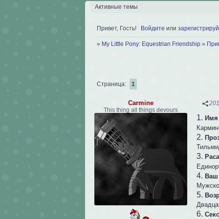
Активные темы
Привет, Гость!
Войдите
или
зарегистрируй
»
My Little Pony: Equestrian Friendship
»
При
Страница:
1
Carmine
201
This thing all things devours
1.
Имя
Кармин
2.
Про
Тильмид
3.
Рас
Единор
4.
Ваш
Мужск
5.
Воз
Двадца
6.
Сек