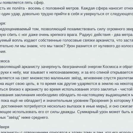
ы появляется пять сфер.
сть их полёта - восемь с половиной метров. Каждая сфера наносит отно
ы один удар, довольно трудно прийти в себя и увернуться от следующег
еря:
недооцениваемый том, позволяющий позаимствовать силу огромного зве
ую сбить с ног даже очень крепкого врага. Радиус действия - два метра
уемый вопль издают собственные голосовые связки арканиста, что заст
тельно ли мы знаем, что мы такое? Урон разнится от нулевого до колос
ния.
смоса
зволяющий арканисту зачерпнуть безграничной энергии Космоса и обрати
руки к небу, маг взывает к непознаваемому, и за его спиной открываетс
является на свет множество маленьких звёзд, мгновение спустя разлет
на ищет свою цель, в то время как другие ударяются в землю на некото
ься близко к арканисту во время использования этого заклятья - чисто
зования заклинания необходимо обладать по-настоящему выдающимся м
 пока ещё не обладает) и значительным уровнем Прозрения (к которому 
о достижения потребуется несколько вылазок в иные миры), и оно сжигае
яющее использовать его от силы дважды. Суммарный урон может быть к
ных "звёзд" ниже среднего.
Зверя
арканисты с отвращением относятся к этому тому и тем, кто его исполь