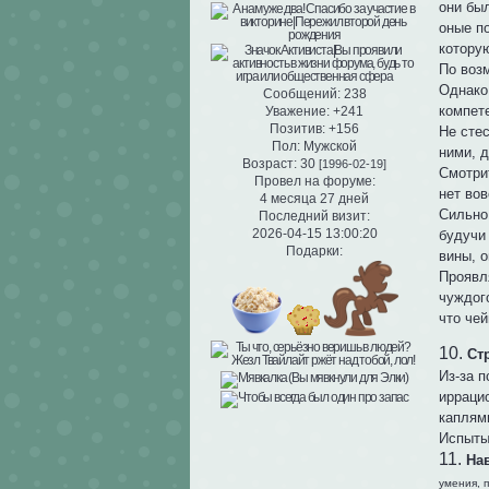
они был
оные п
котору
По возм
Однако 
Сообщений:
238
компет
Уважение:
+241
Позитив:
+156
Не сте
Пол:
Мужской
ними, д
Возраст:
30
[1996-02-19]
Смотрит
Провел на форуме:
нет вов
4 месяца 27 дней
Сильно 
Последний визит:
2026-04-15 13:00:20
будучи
Подарки:
вины, о
Проявл
чуждог
что че
10.
Ст
Из-за 
иррацио
каплями
Испыты
11.
На
умения, 