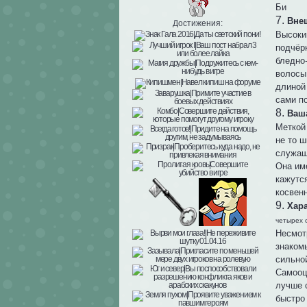
Би
7.
Вне
Достижения:
Высоки
подчёр
бледно
волосы
длиной
сами по
8.
Ваш
Меткой
не то 
служащ
Она им
кажутс
косвен
9.
Хар
четырех 
Несмот
знакомы
сильно
Самооц
лучше 
быстро