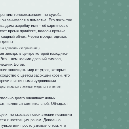
крепким телосложением, но худоба
 он занимался в поместье. Его покрытое
ива дала жеребцу имя – её карминовые
ляет время причёске, волосы прямые,
 хищный облик. Черты морды, однако,
й длины.
:
жно добавить изображение.)
я звезда, в центре которой находится
. Это – немыслимо древний символ,
нешних Богов.
ание защищать мир от угроз, которые
сходство с цветом засохшей крови, что
стречи с истинными чудовищами.
ещам, сильные и слабые стороны. Не менее
довольно долго оценивает новых
ежат, является сомнительной. Обладает
циях, но скрывает свои эмоции немногим
ится к настоящим ранам. Довольно
упков или просто узнавая о том, что