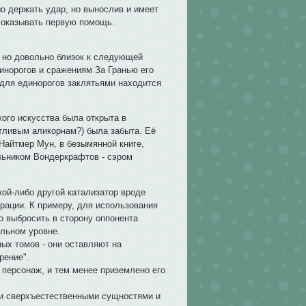
о держать удар, но вынослив и имеет
 оказывать первую помощь.
 но довольно близок к следующей
инорогов и сражениям За Гранью его
для единорогов заклятьями находится
ого искусства была открыта в
отливым аликорнам?) была забыта. Её
 Найтмер Мун, в безымянной книге,
льником Вондеркрафтов - сэром
кой-либо другой катализатор вроде
трации. К примеру, для использования
о выбросить в сторону оппонента
ельном уровне.
ых томов - они оставляют на
рение".
 персонаж, и тем менее приземлено его
ми сверхъестественными сущностями и