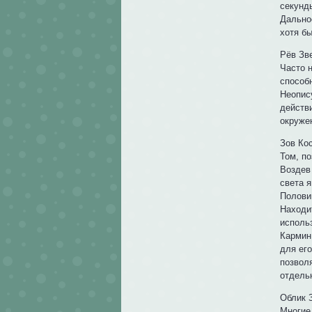
секунд
Дально
хотя б
Рёв Зв
Часто 
способн
Неопис
действи
окруже
Зов Ко
Том, по
Воздев 
света 
Полови
Находит
исполь
Кармин
для ег
позвол
отдель
Облик 
Многие 