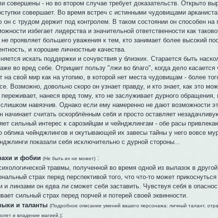
и совершены - но во втором случае требует доказательств. Открыто выр
оступки совершает. Во время встреч с истинными чудовищами арканиста
ю он с трудом держит под контролем. В таком состоянии он способен на
ожности избегает лидерства и значительной ответственности как таково
не проявляет большего уважения к тем, кто занимает более высокий пос
ентность, и хорошие личностные качества.
сняется искать поддержки и сочувствия у близких. Старается быть наск
аже во вред себе. Отрицает пользу "лжи во благо", когда дело касается 
 на свой мир как на утопию, в которой нет места чудовищам - более то
се. Возможно, довольно скоро он узнает правду, и кто знает, как это мож
переживает, нанеся вред тому, кто не заслуживает дурного обращения, 
 слишком навязчив. Однако если ему намеренно не дают возможности эт
н начинает считать оскорблённым себя и просто оставляет незадачливую
яет сильный интерес к сарозийцам и чейнджлингам - обе расы привлекаю
о облика чейнджлингов и окутывающей их завесы тайны у него вовсе мур
йнджлинги показали себя исключительно с дурной стороны...
рахи и фобии
:
(Не быть их не может)
психологической травмы, полученной во время одной из вылазок в друго
нальный страх перед перспективой того, что что-то может прикоснуться
 и линзами он едва ли сможет себя заставить. Чувствуя себя в опаснос
вает сильный страх перед порчей и потерей своей эквинности.
выки и таланты
(Подробное описание умений вашего персонажа: личный талант, отр
:
полет и владение магией.)