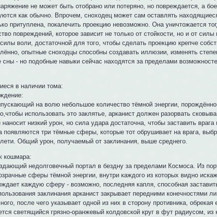
наряжение не может быть отобрано или потеряно, но повреждается, а бо
уются как обычно. Впрочем, сноходец может сам оставлять находящиес
ько притуплена, покалечить проекцию невозможно. Она уничтожается тог
тво повреждений, которое зависит не только от стойкости, но и от силы
силы воли, достаточной для того, чтобы сделать проекцию крепче собст
лённо, опытные сноходцы способны создавать иллюзии, изменять степен
е сны - но подобные навыки сейчас находятся за пределами возможност
еся в наличии тома:
ждение:
ыпускающий на волю небольшое количество тёмной энергии, порождённо
го,чтобы использовать это заклятье, арканист должен разорвать сковыв
 наносит низкий урон, но сила удара достаточна, чтобы заставить врага
а появляются три тёмные сферы, которые тот обрушивает на врага, выб
плети. Общий урон, получаемый от заклинания, выше среднего.
к кошмара:
оздающий недолговечный портал в бездну за пределами Космоса. Из п
озрачные сферы тёмной энергии, внутри каждого из которых видно иска
ождает каждую сферу - возможно, последняя капля, способная заставить
пользования заклинания арканист закрывает передними конечностями лиц
ного, после чего указывает одной из них в сторону противника, обрекая 
ется светящийся грязно-оранжевый колдовской круг в фут радиусом, из 