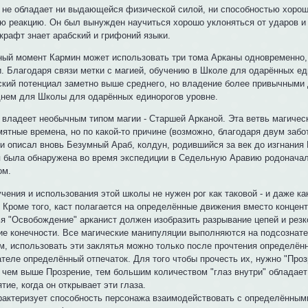
 не обладает ни выдающейся физической силой, ни способностью хорош
ю реакцию. Он был вынужден научиться хорошо уклоняться от ударов и
крафт знает арабский и грифоний языки.
ный момент Кармин может использовать три тома Арканы одновременно,
и. Благодаря связи метки с магией, обучению в Школе для одарённых ед
ский потенциал заметно выше среднего, но владение более привычными 
днем для Школы для одарённых единорогов уровне.
 владеет необычным типом магии - Старшей Арканой. Эта ветвь магическ
мятные времена, но по какой-то причине (возможно, благодаря двум заб
 и описал вновь Безумный Араб, колдун, родившийся за век до изгнания
я была обнаружена во время экспедиции в Седельную Аравию родонача
ом.
чения и использования этой школы не нужен рог как таковой - и даже ка
. Кроме того, каст полагается на определённые движения вместо концен
ья "Освобождение" арканист должен изобразить разрывание цепей и резк
ие конечности. Все магические манипуляции выполняются на подсознат
м, использовать эти заклятья можно только после прочтения определённ
теле определённый отпечаток. Для того чтобы прочесть их, нужно "Проз
: чем выше Прозрение, тем большим количеством "глаз внутри" обладает
тие, когда он открывает эти глаза.
рактеризует способность персонажа взаимодействовать с определённы