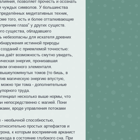
влияния, позволяет прочесть и осознать
и чуждых символов. У большинства
определённых медитативных техник,
оме того, есть и более отталкивающие
тренние глаза" у других существ.
его существа, обладавшего
ть небезопасны для искателя древних
 обнаружения истинной природы
 созданий с приемлемой точностью:
она даёт возможность смутно увидеть,
ическая энергия, пронизавшая
вом огненного элементаля.
 вышеупомянутых томов (то бишь, в
атив магическую энергию впустую,
 можно три тома - дополнительные
упорного труда.
отенциал несколько выше нормы, что
ан непосредственно с магией. Пони
ками, вроде управления потоками
 - необычной способностью,
относительно простых артефактов и
урона, к которым восприимчив арканист
ехода в состояние глубокого сна. При