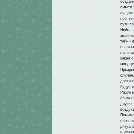
созданн
смысл 
сущест
прочте
пути п
Неболь
значит
тайн -
сверхъ
отличит
какая 
могуще
Прозре
случае,
достиг
будут л
Разуме
обычно
других
воздух
Помимо
позвол
ритуал
и имеет