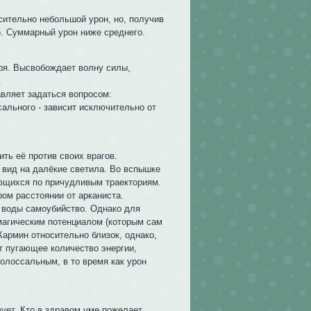
сительно небольшой урон, но, получив
о. Суммарный урон ниже среднего.
ря. Высвобождает волну силы,
.
авляет задаться вопросом:
сального - зависит исключительно от
ть её против своих врагов.
я вид на далёкие светила. Во вспышке
ающихся по причудливым траекториям.
ром расстоянии от арканиста.
й воды самоубийство. Однако для
агическим потенциалом (которым сам
Кармин относительно близок, однако,
т пугающее количество энергии,
олоссальным, в то время как урон
зует. Кто в здравом уме пожелает