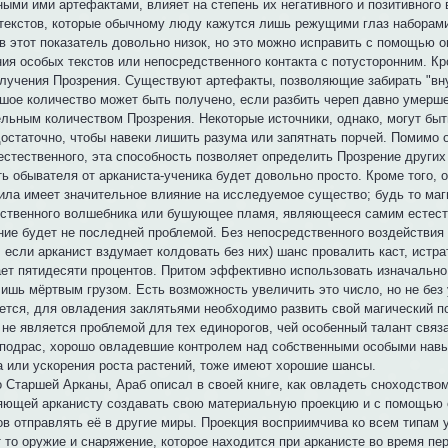
ыми ими артефактами, влияет на степень их негативного и позитивного 
текстов, которые обычному люду кажутся лишь режущими глаз наборам
в этот показатель довольно низок, но это можно исправить с помощью 
ния особых текстов или непосредственного контакта с потусторонним. Кр
олучения Прозрения. Существуют артефакты, позволяющие забирать "вну
шое количество может быть получено, если разбить череп давно умерш
ельным количеством Прозрения. Некоторые источники, однако, могут бы
 достаточно, чтобы навеки лишить разума или запятнать порчей. Помимо
естественного, эта способность позволяет определить Прозрение других
ь обывателя от арканиста-ученика будет довольно просто. Кроме того, 
сила имеет значительное влияние на исследуемое существо; будь то маг
ственного волшебника или бушующее пламя, являющееся самим естест
ние будет не последней проблемой. Без непосредственного воздействия
 если арканист вздумает колдовать без них) шанс провалить каст, истр
ает пятидесяти процентов. Притом эффективно использовать изначально
ишь мёртвым грузом. Есть возможность увеличить это число, но не без 
ется, для овладения заклятьями необходимо развить свой магический п
 не является проблемой для тех единорогов, чей особенный талант связ
 подрас, хорошо овладевшие контролем над собственными особыми навы
а или ускорения роста растений, тоже имеют хорошие шансы.
 Старшей Арканы, Араб описал в своей книге, как овладеть сноходством
яющей арканисту создавать свою материальную проекцию и с помощью 
ов отправлять её в другие миры. Проекция восприимчива ко всем типам 
 то оружие и снаряжение, которое находится при арканисте во время пер