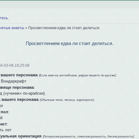
тесь
.
нятые анкеты
»
Просветлением едва ли стоит делиться.
Просветлением едва ли стоит делиться.
6-03-06 16:25:06
 вашего персонажа
:
(Если имя на английском, рядом пишите по-русски)
 Вондеркрафт
звище персонажа
:
 («ученик» по-арабски).
а вашего персонажа
:
(Обычные пони, пегасы, единороги)
ог
 пол
:
ой
раст
:
ть лет
суальная ориентация
:
(Гетеросексуальность, гомосексуальность, бисексуальность)