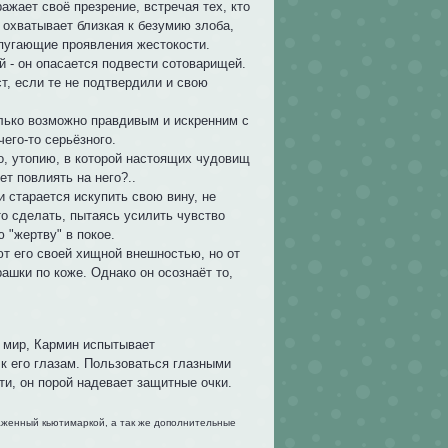
ажает своё презрение, встречая тех, кто
 охватывает близкая к безумию злоба,
 пугающие проявления жестокости.
й - он опасается подвести сотоварищей.
т, если те не подтвердили и свою
олько возможно правдивым и искренним с
чего-то серьёзного.
го, утопию, в которой настоящих чудовищ
ет повлиять на него?..
и старается искупить свою вину, не
о сделать, пытаясь усилить чувство
 "жертву" в покое.
т его своей хищной внешностью, но от
ашки по коже. Однако он осознаёт то,
й мир, Кармин испытывает
 к его глазам. Пользоваться глазными
ти, он порой надевает защитные очки.
аженный кьютимаркой, а так же дополнительные