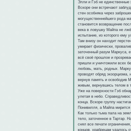
Элли и Гэб не единственные
Вскоре они встречают заблуд
стен особняка через заброше
могущественнейшего рода маг
становится возвращение посл
века в ловушку Майпа не лжё
испытание, из которого ему 
Там внизу он находит персте
умирает физически, провалив
заточенный разум Маркуса, е
всё своё прошлое и прозрева
пришли и уничтожили всех бе
любовь, мать, родных. Марку
проводят обряд экзорцизма, 
вернув память и освободив М
живым, вернувшись телом в т
Уже на поверхности Гэб обна
улетая в небо. Справедливос
конца. Вскоре группу настига
Понивилля, а Майпа мирится 
Как только тьма пала на зем
тело, заточенное в Тартар. 
снял все печати ограничения
концов, храбрецам удалось о