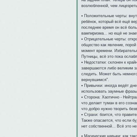
возлюбленной, чем лицезреть
• Положительные черты: вну
ребёнок, который всё ещё ве
последнее время он всё боль
вампиризма... но ещё не знае
• Отрицательные черты: откр
общество как явление, порой 
момент времени. Избирательн
Путницы, всё это пока ослаб
• Недостатки: склонeн к кра
завершаются либо великим зл
следить. Может быть немного
вернувшимся".
• Привычки: иногда ведёт дн
использовать заумные фразы
• Сторона: Хаотично - Нейтра
что делает туман в его созн
что добро нужно творить безв
• Страхи: боится, что правит
Также опасается, что если бу
нет собственной... Всё это н
• Магические навыки: как так