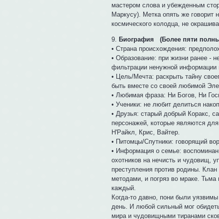
мастером слова и убежденным стор
Маркусу). Метка опять же говорит 
космического колодца, не окрашива
9.
Биография (Более пяти полных
• Страна происхождения: предполо
• Образование: при жизни ранее - 
фильтрации ненужной информации и
• Цель/Мечта: раскрыть тайну свое
быть вместе со своей любимой Эле
• Любимая фраза: Ни Богов, Ни Гос
• Ученики: не любит делиться нак
• Друзья: старый добрый Коракс, с
персонажей, которые являются для 
Н'Райкл, Крис, Вайтер.
• Питомцы/Спутники: говорящий вор
• Информация о семье: воспоминани
охотников на нечисть и чудовищ, у
преступления против родины. Клан 
методами, и погряз во мраке. Тьма 
каждый.
Когда-то давно, пони были уязвим
день. И любой сильный мог обидет
мира и чудовищными тиранами сков