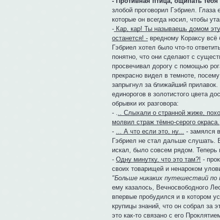
- Противная птица, ощипать тебя 
злобой проговорил Гэбриел. Глаза
которые он всегда носил, чтобы ута
-
Кар, кар! Ты называешь домом эту
останется! -
вредному Кораксу всё 
Гэбриел хотел было что-то ответит
понятно, что они сделают с существ
просвечивал дорогу с помощью рога
прекрасно видел в темноте, посему
запрыгнул за ближайший прилавок. 
единорогов в золотистого цвета до
обрывки их разговора:
- .
.. Слыхали о странной жиже, пох
молвил страж тёмно-серого окраса.
-
... А что если это, ну...
- замялся в
Гэбриел не стал дальше слушать. В
искал, было совсем рядом. Теперь н
-
Одну минутку, что это там?!
- про
своих товарищей и ненароком улов
"Больше никаких путешествий по 
ему казалось, Вечносвободного Лес
впервые пробудился и в котором у
крупицы знаний, что он собрал за э
это как-то связано с его Прокляти