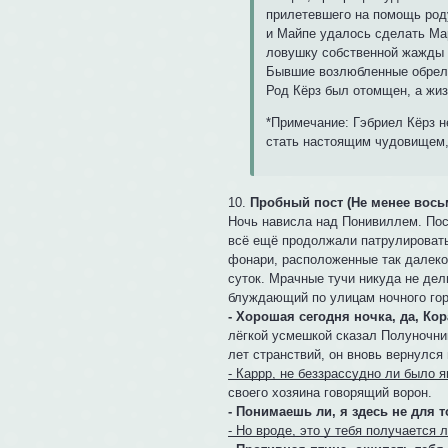
прилетевшего на помощь роду
и Майпе удалось сделать Ма
ловушку собственной жажды к
Бывшие возлюбленные обрели 
Род Кёрз был отомщен, а жиз
*Примечание: Гэбриел Кёрз н
стать настоящим чудовищем, 
10.
Пробный пост (Не менее вось
Ночь нависла над Понивиллем. Пос
всё ещё продолжали патрулировать 
фонари, расположенные так далеко 
суток. Мрачные тучи никуда не дел
блуждающий по улицам ночного гор
- Хорошая сегодня ночка, да, Ко
лёгкой усмешкой сказал Полуночник
лет странствий, он вновь вернулся 
- Каррр, не беззрассудно ли было 
своего хозяина говорящий ворон.
- Понимаешь ли, я здесь не для т
- Но вроде, это у тебя получается л