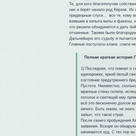
Те, для кого благополучие собстве
них и берёт начало род Кёрзов. Их
придворные слуги... все те, кому в
взявшие в копыта вилы и факелы, и
что решили объединится и дать бой
отчаянные. Такими были благородны
Дальнейшую его судьбу и пытается 
Главные постулаты клана: сожги не
Полная краткая история 
1) Последнее, что помнит о 
единорожки, яркий белый све
состояние предутреннего бре
Пустота. Неизвестно, сколько
мрачные стены склепа, испещ
потолок и светящий ему прям
всё это бесконечно долгое вр
ничего. Быть никем, не знать
забыл, что такое страх.
После своего пробуждения Кё
забвения. Вскоре он обнаружи
начинается зуд. С тех пор он