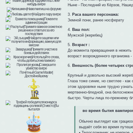
Ныне - Последний из Кёрзов, Наше
3.
Раса вашего персонажа:
Земной пони, ранее носферату
4.
Ваш пол:
Мужской (жеребец)
5.
Возраст :
До момента превращения в нежить -
возраст возрожденного организма - 
6.
Внешность (более четырех стро
Крупный и довольно высокий жеребе
Глаза тоже синие, но светлее - ка
этом здоровяке ныне трудно узнать
мертвенно-бледной, она белоснежн
быстро. Черты лица по-прежнему бл
во время бытия вампиро
Обычно выглядит как грациоз
выдаёт себя во время путеше
• Телосложение: не крепкое, 