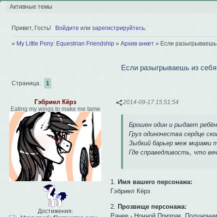
Активные темы
Привет, Гость!
Войдите
или
зарегистрируйтесь
.
»
My Little Pony: Equestrian Friendship
»
Архив анкет
»
Если разыгрываешь 
Если разыгрываешь из себя 
Страница:
1
Гэбриел Кёрз
2014-09-17 15:51:54
Eating my wings to make me tame
Брошен один и рыдает ребён
Груз одиночества сердце ско
Зыбкий барьер меж мирами т
Где справедливость, что веч
1.
Имя вашего персонажа:
Гэбриел Кёрз
2.
Прозвище персонажа:
Достижения:
Ранее - Ночной Призрак, Полуночни