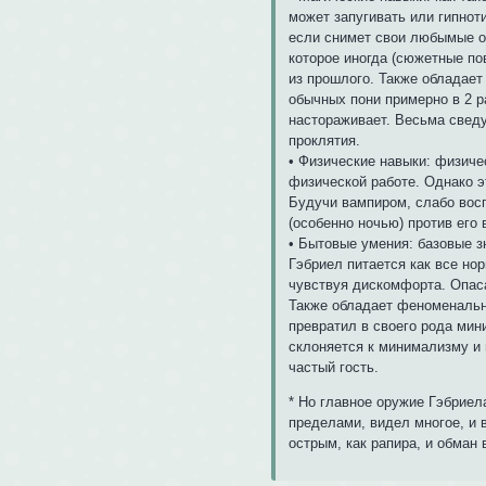
может запугивать или гипнот
если снимет свои любымые оч
которое иногда (сюжетные по
из прошлого. Также обладает
обычных пони примерно в 2 ра
настораживает. Весьма сведу
проклятия.
• Физические навыки: физиче
физической работе. Однако э
Будучи вампиром, слабо восп
(особенно ночью) против его
• Бытовые умения: базовые з
Гэбриел питается как все нор
чувствуя дискомфорта. Опасае
Также обладает феноменально
превратил в своего рода ми
склоняется к минимализму и 
частый гость.
* Но главное оружие Гэбриела
пределами, видел многое, и 
острым, как рапира, и обман 