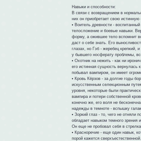
Навыки и способности:
В связи с возвращением в нормальн
них он приобретает свою истинную 
• Воитель древности - воспитанны
телосложение и боевые навыки. Ве
форму, а ожившее тело вспомнит в
даст о себе знать. Его выносливос
глазах, но Гэб - жеребец крепкий, 
у бывшего носферату проблемы, вс
• Охотник на нежить - как ни ирони
его истинная сущность вернулась к
побывал вампиром, он имеет огромн
• Кровь Кёрзов - за долгие годы б
искусственным селекционным путем
уровня, некоторые были практическ
вампира и потери собственной кров
конечно же, его воля не бесконечн
надежды в темноте - вспышку галак
• Зоркий глаз - то, чего не отняли
обладает навыком темного зрения и
Он еще не пробовал себя в стрелка
• Красноречие - еще один навык, к
порой кажется сверхъестественной. 