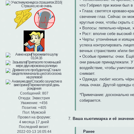
что Гэбриел при жизни был в
• Глаза: светятся кроваво-к
свечение глаз. Сейчас он мо
круглые очки, чтобы скрыть 
• Волосы: пепельно-чёрные, х
• Рост: вполне себе высокий
• Черты: утончённые и изящн
успеха контролировать лицеп
вечных странствиях и/или бег
• Особые приметы: очки. Ещё 
они раньше принадлежали. У 
воздействие, чтобы уничтожит
снимает.
• Одежда: любит носить чёрн
лишь очках. Другой одежды он
Сообщений:
807
*Примечание: досконально не
Откуда:
Эквестрия
собирается.
Уважение:
+456
Позитив:
+405
Пол:
Мужской
Провел на форуме:
7.
Ваша кьютимарка и её значени
4 месяца 17 дней
Последний визит:
Ранее
2022-03-13 16:05:44