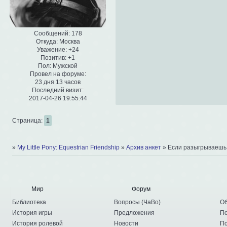
Сообщений:
178
Откуда:
Москва
Уважение:
+24
Позитив:
+1
Пол:
Мужской
Провел на форуме:
23 дня 13 часов
Последний визит:
2017-04-26 19:55:44
Страница:
1
»
My Little Pony: Equestrian Friendship
»
Архив анкет
»
Если разыгрываешь 
Мир
Форум
Библиотека
Вопросы
(
ЧаВо
)
Об
История игры
Предложения
По
История ролевой
Новости
По