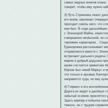
самых видных воинов клана. 
говорит, чтобы ему нужно най
3) Путь Странника лежит дал
его вновь завлекает очередн
проходит сквозь него, что сл
кем был. В ходе дальнейших 
с Элеонорой Майпа, известно
совершенно необычной, но сч
терпимее характером... Соци
Единорожка рассказывает ему
отправляется вместе с Элеон
встречают дальнего родича 
миром и добрый дедушка прин
крови состоится приватная бе
Кёрзов был некий Маркус и и
что только в архивах Кантер
направится туда, но ему нуже
4) Гэбриел и его возлюбленн
Дорога их ведёт в далёкую г
забытый особняк проклятого 
Здесь вампир и кобылка нахо
тяжело, он с трудом справляе