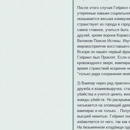
После этого случая Гэбриэл 
утерянные навыки социально
оказывается весьма коммуни
странствует из города в горо
самое главное, учиться быть
друзей, кроме ворона Коракс
Великом Поиске Истины. Изуч
мировосприятие восставшего 
Вскоре он нашёл первый фраг
Гэбриел был Проклят. Если он
кровожадного зверя, вампира
время странствий искренне не
"только ради сохранения мое
2) Вампир через ряд приключ
дружба и взаимовыручка, ста
убийства и учится ценить жиз
жажды убийств. Но раскрывае
натыкается на зловещий дре
вампирах и не только... Пол
высшей нежитью. Гэбриел пон
избавляется от него, так ка
На безымянном кладбище одно