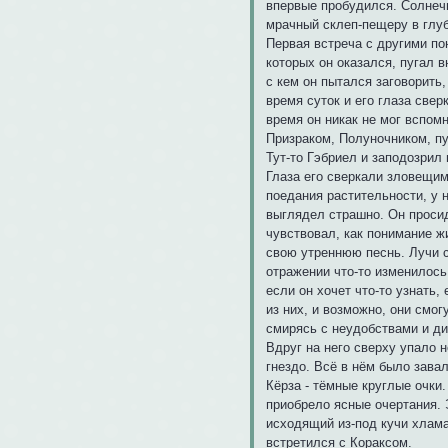
впервые пробудился. Солнечн
мрачный склеп-пещеру в глу
Первая встреча с другими по
которых он оказался, пугал 
с кем он пытался заговорить,
время суток и его глаза све
время он никак не мог вспомн
Призраком, Полуночником, пу
Тут-то Гэбриел и заподозрил
Глаза его сверкали зловещим
поедания растительности, у н
выглядел страшно. Он просид
чувствовал, как понимание ж
свою утреннюю песнь. Лучи с
отражении что-то изменилось.
если он хочет что-то узнать,
из них, и возможно, они смог
смирясь с неудобствами и д
Вдруг на него сверху упало 
гнездо. Всё в нём было зав
Кёрза - тёмные круглые очки.
приобрело ясные очертания. 
исходящий из-под кучи хлама.
встретился с Кораксом.