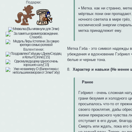
Подарки:
• Метка. как ни странно, мет
мёртвых пони они пропадают..
ночного светила в мире грёз
космической энергии спиральн
метка принадлежит ему.
Метка Гэба - это символ надежды в
Валентинки:
убеждения и вдохновение Гэбриел ч
белые и черные тона.
8.
Характер и навыки (Не менее 
Ранее
Гэбриел - очень сложная нат
грани безумия и холодного ц
просыпалось что-то от прежне
своего проклятия, дабы обре
жизни прекрасного чувства л
отступает в его душе, благо
Смерть или ждать, пока его 
на задний план. Теперь он п