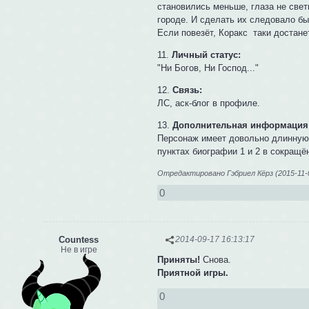
становились меньше, глаза не свет
городе. И сделать их следовало бы
Если повезёт, Коракс таки достане
11.
Личный статус:
"Ни Богов, Ни Господ..."
12.
Связь:
ЛС, аск-блог в профиле.
13.
Дополнительная информация
Персонаж имеет довольно длинную 
пунктах биографии 1 и 2 в сокращё
Отредактировано Гэбриел Кёрз (2015-11-0
0
Сountess
2014-09-17 16:13:17
Не в игре
Приняты!
Снова.
Приятной игры.
0