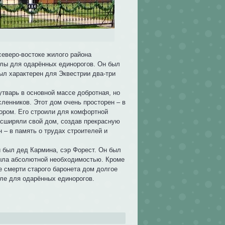
еверо-востоке жилого района
колы для одарённых единорогов. Он был
был характерен для Эквестрии два-три
утварь в основной массе добротная, но
енников. Этот дом очень просторен – в
ором. Его строили для комфортной
сширяли свой дом, создав прекрасную
 – в память о трудах строителей и
и был дед Кармина, сэр Форест. Он был
была абсолютной необходимостью. Кроме
е смерти старого баронета дом долгое
оле для одарённых единорогов.