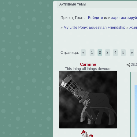
Активные темы
Привет, Гость!
Войдите
или
зарегистрируй
»
My Little Pony: Equestrian Friendship
»
Жил
Страница:
«
1
2
3
4
5
»
Carmine
201
This thing all things devours