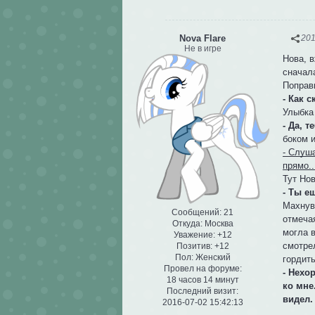
Nova Flare
201
Не в игре
Нова, 
сначал
Поправ
- Как 
Улыбка 
- Да, 
боком 
- Слуш
прямо..
Тут Нов
- Ты е
Махнув
Сообщений:
21
отмеча
Откуда:
Москва
могла в
Уважение:
+12
смотре
Позитив:
+12
Пол:
Женский
гордит
Провел на форуме:
- Нехо
18 часов 14 минут
ко мне
Последний визит:
видел.
2016-07-02 15:42:13