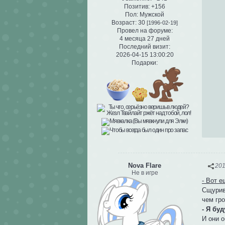
Позитив:
+156
Пол:
Мужской
Возраст:
30
[1996-02-19]
Провел на форуме:
4 месяца 27 дней
Последний визит:
2026-04-15 13:00:20
Подарки:
Nova Flare
201
Не в игре
- Вот е
Сщурив
чем гро
- Я бу
И они 