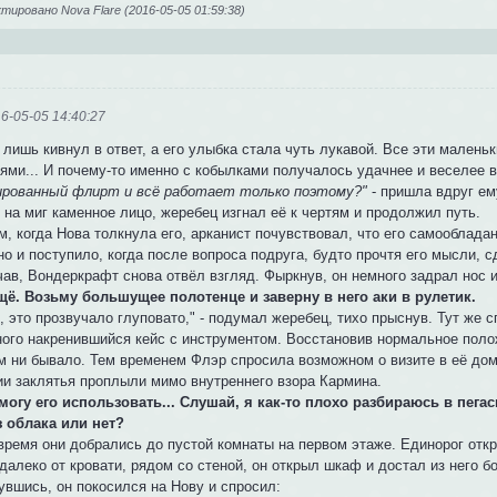
ировано Nova Flare (2016-05-05 01:59:38)
6-05-05 14:40:27
лишь кивнул в ответ, а его улыбка стала чуть лукавой. Все эти маленьк
ьями... И почему-то именно с кобылками получалось удачнее и веселее 
ированный флирт и всё работает только поэтому?"
- пришла вдруг ем
на миг каменное лицо, жеребец изгнал её к чертям и продолжил путь.
, когда Нова толкнула его, арканист почувствовал, что его самооблада
но и поступило, когда после вопроса подруга, будто прочтя его мысли, 
ав, Вондеркрафт снова отвёл взгляд. Фыркнув, он немного задрал нос и
щё. Возьму большущее полотенце и заверну в него аки в рулетик.
, это прозвучало глуповато," - подумал жеребец, тихо прыснув. Тут же
ного накренившийся кейс с инструментом. Восстановив нормальное поло
ём ни бывало. Тем временем Флэр спросила возможном о визите в её до
ии заклятья проплыли мимо внутреннего взора Кармина.
 могу его использовать... Слушай, я как-то плохо разбираюсь в пег
з облака или нет?
 время они добрались до пустой комнаты на первом этаже. Единорог отк
далеко от кровати, рядом со стеной, он открыл шкаф и достал из него 
увшись, он покосился на Нову и спросил: