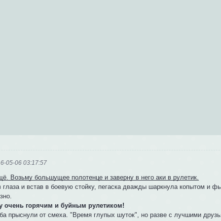
6-05-06 03:17:57
щё. Возьму большущее полотенце и заверну в него аки в рулетик.
 глаза и встав в боевую стойку, пегаска дважды шаркнула копытом и ф
зно.
ду очень горячим и буйным рулетиком!
оба прыснули от смеха. "Время глупых шуток", но разве с лучшими дру