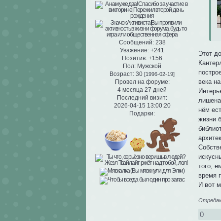
Сообщений:
238
Уважение:
+241
Этот д
Позитив:
+156
Кантер
Пол:
Мужской
построе
Возраст:
30
[1996-02-19]
века на
Провел на форуме:
4 месяца 27 дней
Интерь
Последний визит:
лишена
2026-04-15 13:00:20
нём ес
Подарки:
жизни 
библио
архите
Собств
искусн
того, 
время 
И вот 
Отредакт
0