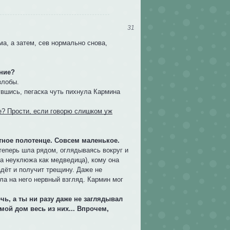
31
а, а затем, сев нормально снова,
ание?
злобы.
шись, пегаска чуть пихнула Кармина
це? Прости, если говорю слишком уж
отное полотенце. Совсем маленькое.
теперь шла рядом, оглядываясь вокруг и
а неуклюжа как медведица), кому она
адёт и получит трещину. Даже не
ла на него нервный взгляд. Кармин мог
очь, а ты ни разу даже не заглядывал
мой дом весь из них... Впрочем,