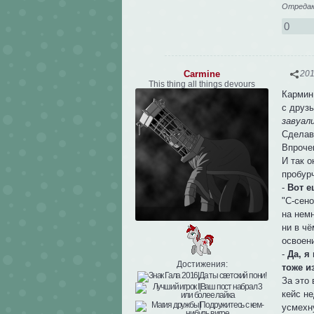
Отредакт
0
Carmine
201
This thing all things devours
Кармин 
с друз
завуал
Сделав 
Впрочем
И так о
пробурч
-
Вот е
"С-сено
на нем
ни в ч
освоен
-
Да, я
Достижения:
тоже и
За это
кейс не
усмехн