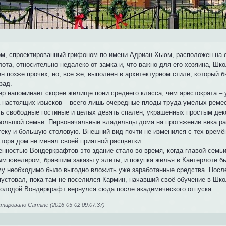
ом, спроектированный грифоном по имени Адриан Хьюм, расположен на с
лота, относительно недалеко от замка и, что важно для его хозяина, Ш
н позже прочих, но, все же, выполнен в архитектурном стиле, который 
зад.
ер напоминает скорее жилище пони среднего класса, чем аристократа – 
 настоящих изысков – всего лишь очередные плоды труда умелых ремесл
ть свободные гостиные и целых девять спален, украшенных простым дек
большой семьи. Первоначальные владельцы дома на протяжении века ра
теку и большую столовую. Внешний вид почти не изменился с тех времён
ктора дом не менял своей приятной расцветки.
енностью Вондеркрафтов это здание стало во время, когда главой семь
ым ювелиром, бравшим заказы у элиты, и покупка жилья в Кантерлоте 
ему необходимо было выгодно вложить уже заработанные средства. Посл
пустовал, пока там не поселился Кармин, начавший своё обучение в Шк
молодой Вондеркрафт вернулся сюда после академического отпуска...
ировано Carmine (2016-05-02 09:07:37)