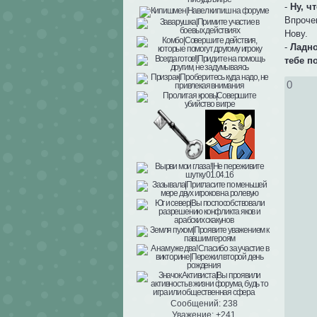
-
Ну, ч
Впрочем
Нову.
-
Ладно
тебе п
0
Сообщений:
238
Уважение:
+241