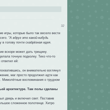
32
ие игры, которые было так весело вести
всего.
"А вдруг это какой-нибудь
у в голову почти скабрёзная идея.
ние вскоре может дать трещину.
сделала точную подколку. Тихо что-то
 ответил ей:
 спохватившись, он внимательно взглянул
жение, маг просто продолжил идти как
м. Мимолётные воспоминания о трудном
асьей архитектуре. Там полы сделаны
рыл дверь и включил свет. Поставив
большое сложенное полотенце. Хитро