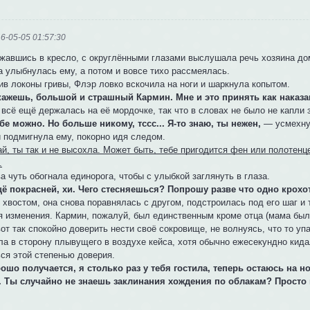
6-05-05 01:57:30
вжавшись в кресло, с округлёнными глазами выслушала речь хозяина дом
а улыбнулась ему, а потом и вовсе тихо рассмеялась.
ив локоны гривы, Флэр ловко вскочила на ноги и шаркнула копытом.
скажешь, большой и страшный Кармин. Мне и это принять как наказ
всё ещё держалась на её мордочке, так что в словах не было не капли 
тебе можно. Но больше никому, тссс... Я-то знаю, ты нежен,
— усмехнув
и подмигнула ему, покорно идя следом.
ай, ты так и не высохла. Может быть, тебе пригодится фен или полотен
.
а чуть обогнала единорога, чтобы с улыбкой заглянуть в глаза.
щё покрасней, хи. Чего стесняешься? Попрошу разве что одно крох
 хвостом, она снова поравнялась с другом, подстроилась под его шаг и 
я изменения. Кармин, пожалуй, был единственным кроме отца (мама был
от так спокойно доверить нести своё сокровище, не волнуясь, что то уп
ла в сторону плывущего в воздухе кейса, хотя обычно ежесекундно кида
ься этой степенью доверия.
рошо получается, я столько раз у тебя гостила, теперь остаюсь на н
. Ты случайно не знаешь заклинания хождения по облакам? Просто 