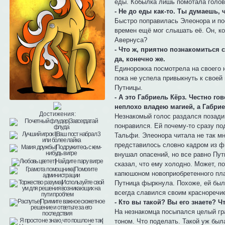
еды. Кобылка лишь помотала голов
- Не до еды как-то. Ты думаешь,
Быстро поправилась Элеонора и пос
времен ещё мог слышать её. Он, ко
Авернуса?
- Что ж, приятно познакомиться 
да, конечно же.
Единорожка посмотрела на своего 
пока не успела привыкнуть к своей
Путницы.
- А это Габриель Кёрз. Честно г
неплохо владею магией, а Габриел
Достижения:
Незнакомый голос раздался позади
понравился. Ей почему-то сразу под
Тальфи. Элеонора читала не так мн
представилось словно кадром из ф
внушал опасений, но все равно Пут
сказал, что ему холодно. Может, п
капюшоном новоприобретенного пла
Путница фыркнула. Похоже, ей был
всегда славился своим красноречие
- Кто вы такой? Вы его знаете? Ч
На незнакомца посыпался целый гр
тоном. Что поделать. Такой уж был