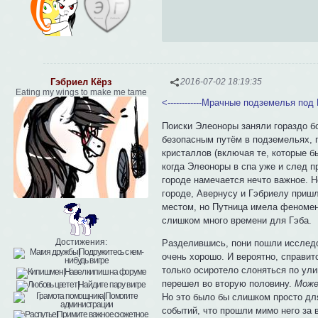
Гэбриел Кёрз
2016-07-02 18:19:35
Eating my wings to make me tame
<------------Мрачные подземелья по
Поиски Элеоноры заняли гораздо б
безопасным путём в подземельях, 
кристаллов (включая те, которые б
когда Элеоноры в спа уже и след п
городе намечается нечто важное. Н
городе, Авернусу и Гэбриелу приш
местом, но Путница имела феномен
слишком много времени для Гэба.
Достижения:
Разделившись, пони пошли исследов
очень хорошо. И вероятно, справит
только осиротело слоняться по ули
перешел во вторую половину.
Може
Но это было бы слишком просто для
событий, что прошли мимо него за в