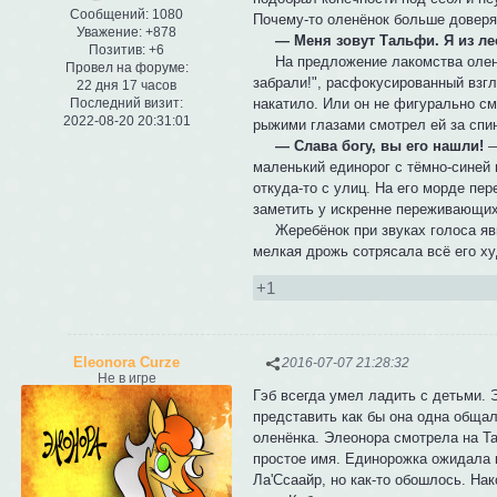
Сообщений:
1080
Почему-то оленёнок больше доверя
Уважение:
+878
— Меня зовут Тальфи. Я из леса
Позитив:
+6
На предложение лакомства оленёно
Провел на форуме:
забрали!", расфокусированный взгл
22 дня 17 часов
накатило. Или он не фигурально с
Последний визит:
2022-08-20 20:31:01
рыжими глазами смотрел ей за спи
— Слава богу, вы его нашли!
—
маленький единорог с тёмно-синей 
откуда-то с улиц. На его морде пе
заметить у искренне переживающих
Жеребёнок при звуках голоса явно
мелкая дрожь сотрясала всё его ху
+1
Eleonora Curze
2016-07-07 21:28:32
Не в игре
Гэб всегда умел ладить с детьми.
представить как бы она одна общал
оленёнка. Элеонора смотрела на Та
простое имя. Единорожка ожидала к
Ла'Ссаайр, но как-то обошлось. Н