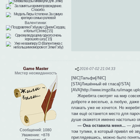
Валентинки:
Game Master
2016-07-02 21:04:33
Мистер неожиданность
[NIC]Тальфи[/NIC]
[STA]Лишённый её гласа[/STA]
[AVA]http://www.imgzilla.ru/image.u
Жеребята смотрят на мир совсем и
доброте и веселью, а любую, даже
плакать уже не хочется. Но жеребя
там ещё останется место для пароч
душе окажется именно настолько о
— Она оставила меня...
— донё
Сообщений:
1080
том тупике, в который привёл её зву
Уважение:
+878
приглядевшись, можно было понять,
Позитив:
+6