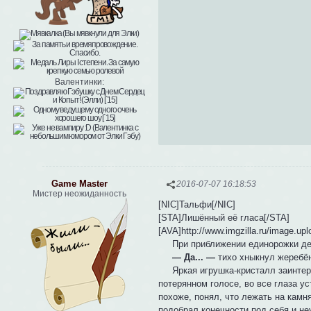
Валентинки:
Game Master
2016-07-07 16:18:53
Мистер неожиданность
[NIC]Тальфи[/NIC]
[STA]Лишённый её гласа[/STA]
[AVA]http://www.imgzilla.ru/image.u
При приближении единорожки детён
— Да... —
тихо хныкнул жеребё
Яркая игрушка-кристалл заинтере
потерянном голосе, во все глаза у
похоже, понял, что лежать на камн
подобрал конечности под себя и не