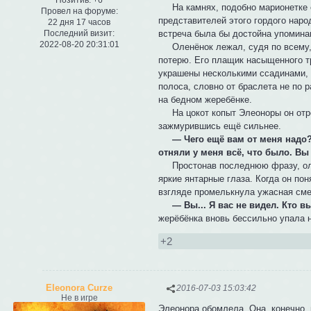
На камнях, подобно марионетке с
Провел на форуме:
представителей этого гордого народ
22 дня 17 часов
встреча была бы достойна упоминан
Последний визит:
2022-08-20 20:31:01
Оленёнок лежал, судя по всему, у
потерю. Его плащик насыщенного т
украшены несколькими ссадинами, 
полоса, словно от браслета не по 
на бедном жеребёнке.
На цокот копыт Элеоноры он отреа
зажмурившись ещё сильнее.
— Чего ещё вам от меня надо
отняли у меня всё, что было. Вы 
Простонав последнюю фразу, олешк
яркие янтарные глаза. Когда он пон
взгляде промелькнула ужасная сме
— Вы... Я вас не видел. Кто в
жерёбёнка вновь бессильно упала н
+2
Eleonora Curze
2016-07-03 15:03:42
Не в игре
Элеонора обомлела. Она, конечно, и