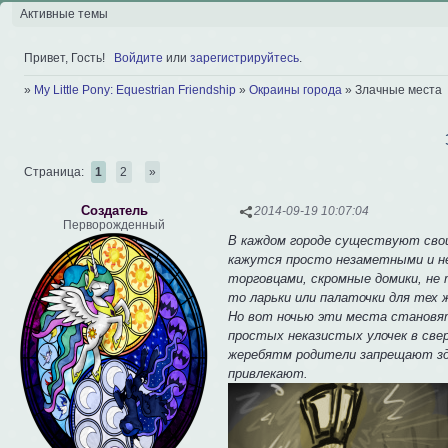
Активные темы
Привет, Гость!
Войдите
или
зарегистрируйтесь
.
»
My Little Pony: Equestrian Friendship
»
Окраины города
»
Злачные места
Страница:
1
2
»
Создатель
2014-09-19 10:07:04
Перворожденный
В каждом городе существуют свои
кажутся просто незаметными и нек
торговцами, скромные домики, не 
то ларьки или палаточки для тех 
Но вот ночью эти места становят
простых неказистых улочек в све
жеребятм родители запрещают зде
привлекают.