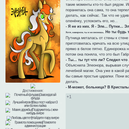
такие моменты кто-то был рядом. И
поранилась она сама, то она терпел
делать, как сейчас. Так что не уди
оленёнку, успокоить его, но...
- Я не из них. Я - Эле... Путни...
Но ты будь т
Хотя, наверное, ты и не сможешь.
Путница металась от стены к стене 
приготовилась кричать на всю улиц
прямо в белое пятно. Единорожка 
потом она поняла, что это был Габ
- Ты... ты тут что ли? Следил что
Объяснила Элеонора, вырывая случа
лечебной магии. Она уже в какой р
бы самые простые царапки. Пони все
делать.
- М-может, больница? В Кристаль
Достижения:
+1