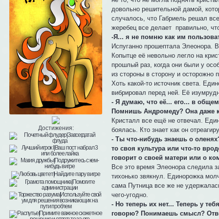
довольно решительной дамой, котор
случалось, что Габриель решал все
жеребец все делает правильно, что
-Я... я не помню как им пользова
Испуганно прошептала Элеонора. В
Копытце её невольно легло на крис
прошлый раз, когда они были у осо
из стороны в сторону и осторожно 
Хоть какой-то источник света. Еди
вибрировал перед ней. Её изумрудн
- Я думаю, что её... его... в общ
Помнишь Андромеду? Она даже к 
Кристалл все ещё не отвечал. Един
Достижения:
боялась. Кто знает как он отреагир
- Ты что-нибудь знаешь о оленях?
то своя культура или что-то вроде
говорит о своей матери или о ко
Все это время Элеонора следила за
тихонько звякнул. Единорожка молч
сама Путница все же не удержалась
чего-угодно.
- Но теперь их нет... Теперь у т
говорю? Понимаешь смысл? Ответ