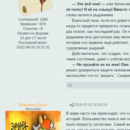
— Это всё они! —
уже более-ме
её голос! Я её не слышу! Вместо 
снова залился рыданиями.
Сообщений:
1080
Взрослый пони, если его довести д
Уважение:
+878
когда-то придётся прекратить плак
Позитив:
+6
раз плачет, как последний раз. Он
Провел на форуме:
рыданием всю доступную ему вечно
22 дня 17 часов
котором это правило ещё работает, 
Последний визит:
2022-08-20 20:31:01
судорожных рыданий.
Действительно, тех ссадин, что б
такое состояние, даже с учётом во
— Не пускайте их ко мне! Они 
решил довериться защите незнакомц
неспособен что-то "решать". Скоре
+1
Eleonora Curze
2016-07-05 16:06:19
Не в игре
В мире часто так происходит, что
историй. Большинство пони в них по
были попросту затоптаны. Самой же
не то, что не могла поднять крист