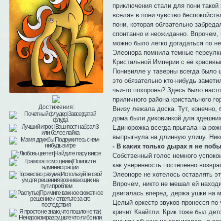
приключения стали для пони такой 
вселяя в пони чувство беспокойств
пони, которая обязательно забреда
спонтанно и неожиданно. Впрочем, 
можно было легко догадаться по н
Элеонора помнила темные переулки
Кристальной Империи с её красивым
Понивилле у таверны всегда было ш
это обязательно кто-нибудь заметил
чьи-то похороны? Здесь было насто
приличного района кристального го
Достижения:
Внизу лежала доска. Тут, конечно,
дома были диковинкой для здешних 
Единорожка всегда прыгала на рожо
выпрыгнула на длинную улицу. Нико
- В каких только дырах я не побы
Собственный голос немного успокои
как уверенность постепенно возвра
Элеоноре не хотелось оставлять э
Впрочем, никто не мешал ей наход
двигалась вперед, держа ушки на 
Целый оркестр звуков пронесся по 
кричит Квайтли. Крик тоже был дет