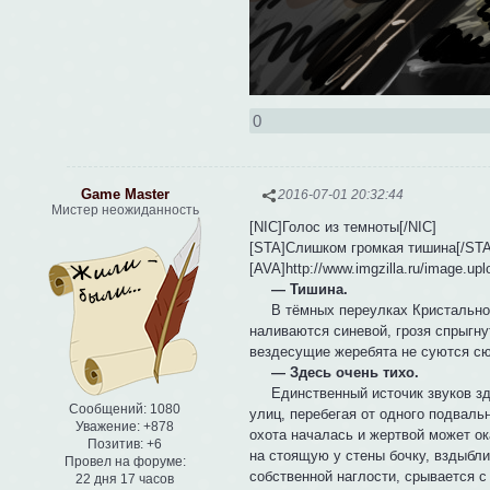
0
Game Master
2016-07-01 20:32:44
Мистер неожиданность
[NIC]Голос из темноты[/NIC]
[STA]Слишком громкая тишина[/STA
[AVA]http://www.imgzilla.ru/image.up
— Тишина.
В тёмных переулках Кристальной И
наливаются синевой, грозя спрыгну
вездесущие жеребята не суются с
— Здесь очень тихо.
Единственный источик звуков здес
Сообщений:
1080
улиц, перебегая от одного подвальн
Уважение:
+878
охота началась и жертвой может ок
Позитив:
+6
на стоящую у стены бочку, вздыбли
Провел на форуме:
собственной наглости, срывается с 
22 дня 17 часов