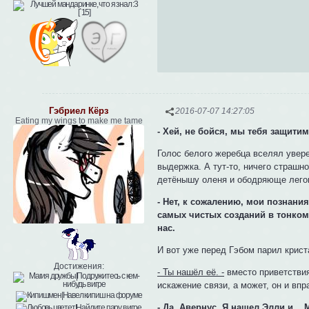
Гэбриел Кёрз
2016-07-07 14:27:05
Eating my wings to make me tame
- Хей, не бойся, мы тебя защит
Голос белого жеребца вселял увере
выдержка. А тут-то, ничего страшн
детёнышу оленя и ободряюще легон
- Нет, к сожалению, мои познани
самых чистых созданий в тонком
нас.
И вот уже перед Гэбом парил крист
Достижения:
- Ты нашёл её. -
вместо приветстви
искажение связи, а может, он и вп
- Да, Авернус. Я нашел Элли и...