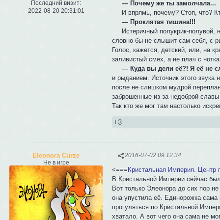
— Почему же ты замолчала...
Последний визит:
2022-08-20 20:31:01
И впрямь, почему? Стоп, что? Кто.
— Проклятая тишина!!!
Истеричный полукрик-полувой, на
словно бы не слышит сам себя, с р
Голос, кажется, детский, или, на 
заливистый смех, а не плач с нотк
— Куда вы дели её?! Я её не 
и рыданием. Источник этого звука 
после не слишком мудрой переплани
заброшенные из-за недоброй славы 
Так кто же мог там настолько искр
+3
Eleonora Curze
2016-07-02 09:12:34
Не в игре
<===
Кристальная Империя. Центр 
В Кристальной Империи сейчас был
Вот только Элеонора до сих пор не
она упустила её. Единорожка сама 
прогуляться по Кристальной Импери
хватало. А вот чего она сама не м