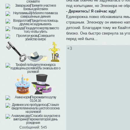
она как обычно не задумалась о по
под копытцами, но Элеонора не об
- Держитесь! Я сейчас иду!
Единорожка ловко обскакивала ямы 
страшным. Элеонору он именно напу
детский. Благодаря тому же Квайт
близко. Она быстро свернула за уг
перед ней была...
+3
Сообщений:
545