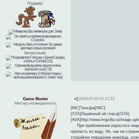
Подарки:
Валентинки:
Game Master
2016-07-03 21:11:12
Мистер неожиданность
[NIC]Тальфи[/NIC]
[STA]Лишённый её гласа[/STA]
[AVA]http://www.imgzilla.ru/image.u
При приближении взрослого жеребц
пропасть из виду. Но, как ни стра
спокойное поведение жеребца, олен