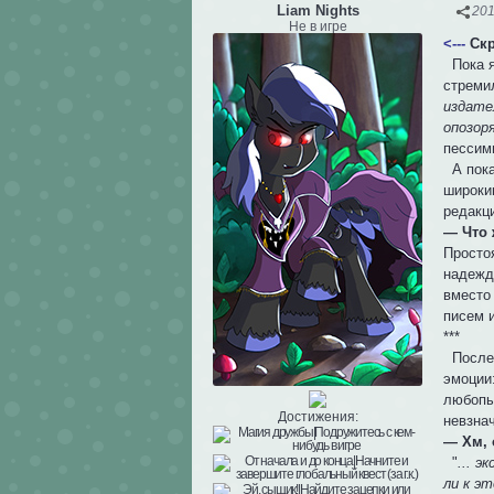
Liam Nights
201
Не в игре
<---
Скр
Пока я
стреми
издате
опозор
пессим
А пока
широки
редакц
— Что 
Простоя
надежд
вместо
писем и
***
После 
эмоции:
любопы
Достижения:
невзнач
— Хм, о
"
... 
ли к э