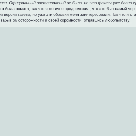
ики.
Официальный постановлений не было, но эти факты уже давно г
а была помята, так что я логично предположил, что это был самый черн
й версии газеты, но уже эти обрывки меня заинтересовали. Так что я ста
 забыв об осторожности и своей скромности, отдавшись любопытству.