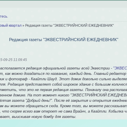
тесь
.
говый квартал
»
Редакция газеты "ЭКВЕСТРИЙНСКИЙ ЕЖЕДНЕВНИК"
Редакция газеты "ЭКВЕСТРИЙНСКИЙ ЕЖЕДНЕВНИК"
5-09-25 11:09:45
располагается редакция официальной газеты всей Эквестрии -
"ЭКВЕ
т, как можно догадаться по названию, каждый день. Главный редактор 
ик и фотограф - Квайтли Шауд. Этот домик довольно сильно выделяе
лля. Редакция представляет собой широкое здание с большим количес
тметить, что это не первая редакция газеты. Поначалу она располага
венном домике. На тот момент никого "ЭКВЕСТРИЙНСКИЙ ЕЖЕДНЕВНИ
ёлтая газета "Добрый день!". После её закрытия и открытия ежедневн
ам вы можете обращаться сюда. Кроме того, вы можете рассказыват
, что скорее всего вам откроет не сама Врайнч, а Квайтли. Кобылка 
вает, выискивая новую бомбу для газеты.