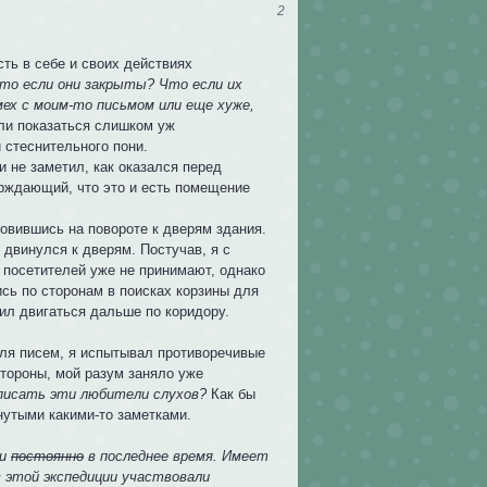
2
ть в себе и своих действиях
то если они закрыты? Что если их
мех с моим-то письмом или еще хуже,
ли показаться слишком уж
 стеснительного пони.
 не заметил, как оказался перед
рждающий, что это и есть помещение
овившись на повороте к дверям здания.
 двинулся к дверям. Постучав, я с
о посетителей уже не принимают, однако
ь по сторонам в поисках корзины для
шил двигаться дальше по коридору.
для писем, я испытывал противоречивые
стороны, мой разум заняло уже
аписать эти любители слухов?
Как бы
нутыми какими-то заметками.
ли
постоянно
в последнее время. Имеет
в этой экспедиции участвовали