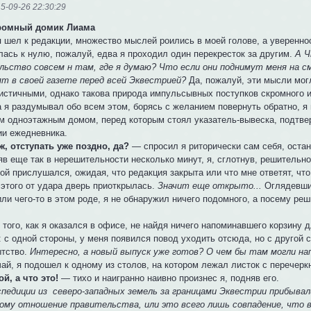
5-09-26 22:30:29
омный домик Лиама
 шел к редакции, множество мыслей роились в моей голове, а увереннос
лась к нулю, пожалуй, едва я проходил один перекресток за другим.
А Ч
льство совсем н там, где я думаю? Что если они поднимут меня на с
ят в своей газете перед всей Эквестрией?
Да, пожалуй, эти мысли мог
истичными, однако такова природа импульсывных поступков скромного и
 я раздумывал обо всем этом, борясь с желанием повернуть обратно, я и
м одноэтажным домом, перед которым стоял указатель-вывеска, подтве
ии ежедневника.
ж, отступать уже поздно, да?
— спросил я риторически сам себя, остан
в еще так в нерешительности несколько минут, я, сглотнув, решительно
ой прислушался, ожидая, что редакция закрыта или что мне ответят, чт
 этого от удара дверь приоткрылась.
Значит еще открыто...
Оглядевшис
ли чего-то в этом роде, я не обнаружил ничего подомного, а посему ре
того, как я оказался в офисе, не найдя ничего напоминавшего корзину 
 с одной стороны, у меня появился повод уходить отсюда, но с другой 
тство.
Интересно, а новый выпуск уже готов? О чем бы там могли н
ай, я подошел к одному из столов, на котором лежал листок с перечерк
й, а что это!
— тихо и наигранно наивно произнес я, подняв его.
экспедиции из северо-западных земель за границами Эквестрии прибыва
тому отношение правительства, или это всего лишь совпадение, что 