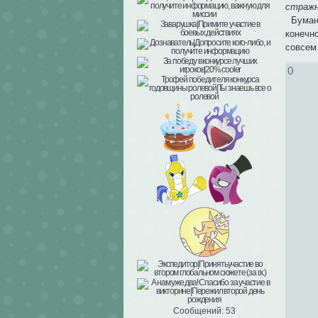
стражн
Буманг
конечно
совсем
0
Сообщений:
53