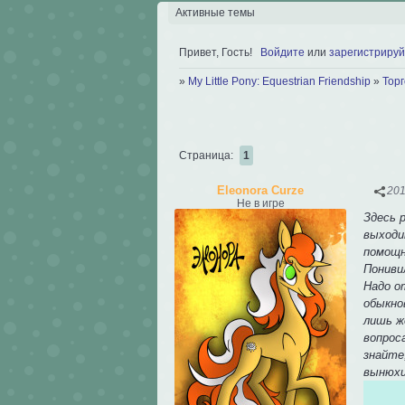
Активные темы
Привет, Гость!
Войдите
или
зарегистрируй
»
My Little Pony: Equestrian Friendship
»
Тор
Страница:
1
Eleonora Curze
201
Не в игре
Здесь 
выходи
помощн
Пониви
Надо о
обыкно
лишь ж
вопрос
знайте
вынюхи