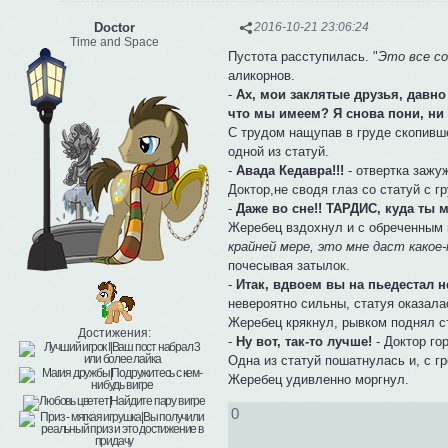
Doctor
2016-10-21 23:06:24
Time and Space
Пустота расступилась. "
Это все с
аликорнов.
-
Ах, мои заклятые друзья, давно
что мы имеем? Я снова пони, ни 
С трудом нащупав в груде скопивш
одной из статуй.
-
Авада Кедавра!!!
- отвертка зажу
Доктор,не сводя глаз со статуй с 
-
Даже во сне!! ТАРДИС, куда ты 
Жеребец вздохнул и с обреченным в
крайней мере, это мне даст какое
почесывая затылок.
-
Итак, вдвоем вы на пьедестал н
невероятно сильны, статуя оказала
Жеребец крякнул, рывком поднял ст
Достижения:
-
Ну вот, так-то лучше!
- Доктор го
Одна из статуй пошатнулась и, с г
Жеребец удивленно моргнул.
0