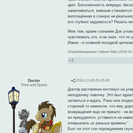
цвет. Бесконечность впереди, беско
заканчиваться, важным становится н
воплощённая в сонную не-реальнос
его глубоко задуматься? Решить мо
Меж тем, краем сознания Док улови
чувствовать это, и не знал, что по
Извне - и плавной походкой целена
Отредактировано Гэбриел Кёрз (2016-10-2
+2
Doctor
2016-11-08 01:45:45
Time and Space
Доктор растерянно взглянул на уп
неподалеку лавочку. Это был идеал
затаиться и ждать. Рано или поздн
стороной то немногое, что ему доро
возвращения еще не пришло - ни во 
он прищурился, уставился на нави
открывать их раньше времени
."
Был ли этот сон порождением скуч