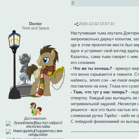
0
Doctor
2016-12-02 15:07:31
Time and Space
Наступившая тьма окутала Доктора 
непроизвольно дернул копытом, зат
где в этом проклятом месте был вер
вдох и устремил свой взгляд вдаль
Казалось, сама тьма говорит с ним
его сознание.
- Что же ты хочешь?
- крикнул жер
что вечно скрывается в темноте. Ст
надеюсь, этот сон - не твоя очер
поставлено на кону. Глаза его сузи
- Таак, что тут у нас теперь?
- нед
отвертку. Каждый раз вытащить ее
нетривиальной задачей. Несмотря н
решился - все это было частью его
сломанная ручка Тардис - надо ее п
Достижения:
С победной физиономией он вытащил
------------------------------------------------------