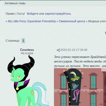
Активные темы
Привет, Гость!
Войдите
или
зарегистрируйтесь
.
»
My Little Pony: Equestrian Friendship
»
Оживленный центр
»
Модные улоч
Страница:
1
Сountess
2016-01-16 17:39:46
Не в игре
Эти улочки пересекают Брайдлвей,
аксессуаров. После недели моды 
лучших из лучших. Это место - р