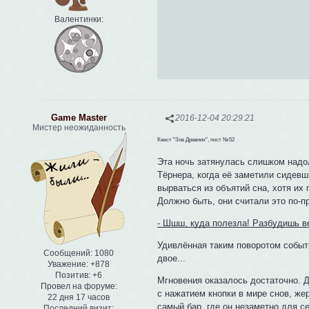
Валентинки:
Game Master
2016-12-04 20:29:21
Мистер неожиданность
Квест "Зов Древних", пост №52
Эта ночь затянулась слишком надо
Тёрнера, когда её заметили сиде
вырваться из объятий сна, хотя их
Должно быть, они считали это по-п
- Шшш, куда полезла! Разбудишь ве
Удивлённая таким поворотом событи
Сообщений:
1080
двое...
Уважение:
+878
Позитив:
+6
Мгновения оказалось достаточно. 
Провел на форуме:
с нажатием кнопки в мире снов, же
22 дня 17 часов
самый бар, где он незаметно для с
Последний визит: