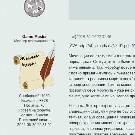
Game Master
2016-10-24 22:31:46
Мистер неожиданность
[AVA]http://sf.uploads.ru/NzrdY.png[
Махинации со статуями и в целом н
нереальные. Статуи, хоть и были 
тяжеленными. Так, жеребцу вовсе н
словно примагнитились к пьедестал
желании, в реальном мире такого "
стоящем основании. Тем не менее,
позволил себе моргнуть - уже не с
менее, уже картинами кошмаров пр
Сообщений:
1080
Уважение:
+878
Но когда Доктор открыл глаза, он п
Позитив:
+6
Провел на форуме:
зловещими статуями уже не было, 
22 дня 17 часов
тёмная, слабо освещённая редкими 
Последний визит:
распространения машинного транспо
2022-08-20 20:31:01
горизонт, и концом упирались, каз
простенькая, побитая временем, н