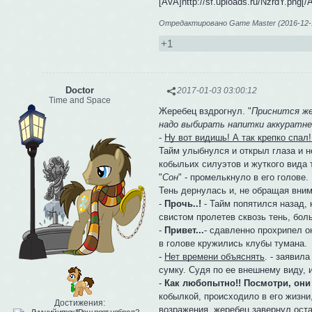
[AVA]http://sf.uploads.ru/NzrdY.png[
Отредактировано Game Master (2016-12-1
+1
Doctor
2017-01-03 03:00:12
Time and Space
Жеребец вздрогнул. "
Приснится ж
надо выбирать напитки аккуратне
-
Ну вот видишь! А так крепко спал
Тайм улыбнулся и открыл глаза и 
кобыльих силуэтов и жуткого вида 
"
Сон
" - промелькнуло в его голове.
Тень дернулась и, не обращая вним
-
Прочь..!
- Тайм попятился назад, 
свистом пролетев сквозь тень, бол
-
Привет...
- сдавленно прохрипел о
в голове кружились клубы тумана.
-
Нет времени объяснять
. - заявил
сумку. Судя по ее внешнему виду, 
-
Как любопытно!! Посмотри, они 
кобылкой, происходило в его жизни
Достижения:
возражения, жеребец завернул ост