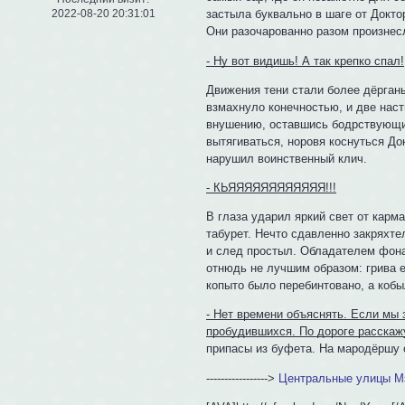
2022-08-20 20:31:01
застыла буквально в шаге от Докто
Они разочарованно разом произнес
- Ну вот видишь! А так крепко спал!
Движения тени стали более дёрганы
взмахнуло конечностью, и две наст
внушению, оставшись бодрствующим
вытягиваться, норовя коснуться До
нарушил воинственный клич.
- КЬЯЯЯЯЯЯЯЯЯЯЯЯ!!!
В глаза ударил яркий свет от карм
табурет. Нечто сдавленно закряхте
и след простыл. Обладателем фона
отнюдь не лучшим образом: грива е
копыто было перебинтовано, а коб
- Нет времени объяснять. Если мы 
пробудившихся. По дороге расскажу
припасы из буфета. На мародёршу 
----------------->
Центральные улицы М