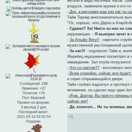
меткой в виде песочных часов. Гро
воздухе, зазвенели кружки и кто-т
-
Док, а расскажи еще раз как ты с
Тайм Тернер многозначительно выг
"
Ох, хорошо, что Дерпи в Клаудсде
-
Сдавал? Ха! Никто из них не сом
окружающих. -
Я выиграл зачет в 
-
За Альфу Вегу!!
- нарочито сгруб
мужественной растопыренной щети
-
За нас!!!
- подхватил Тайм и, выпи
Жеребец недоуменно посмотрел в на
наваждение. Зал клуба погрузился 
-
Что со светом??
- воскликнул мол
-
Всем спокойно, сейчас все будет
и скрип открывающейся двери.
Сообщений:
298
Тайм глубоко вздохнул и протянул 
Уважение:
+27
мгновение, он сделал еще один бол
Позитив:
+76
-
Итак, Доктор, Вы просто обязаны 
Пол:
Мужской
сейчас же!!
Провел на форуме:
-
Да, конечно... Но ты можешь зв
3 месяца 2 дня
Последний визит:
+1
2021-03-14 02:02:54
Подарки: