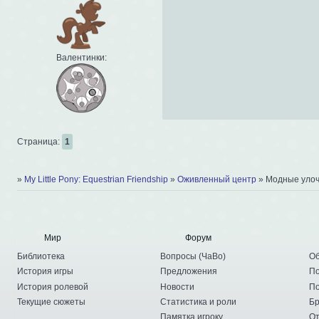
Валентинки:
Страница:
1
»
My Little Pony: Equestrian Friendship
»
Оживленный центр
»
Модные улоч
Мир
Форум
Библиотека
Вопросы
(
ЧаВо
)
Об
История игры
Предложения
По
История ролевой
Новости
По
Текущие сюжеты
Статистика и роли
Бр
Памятка игроку
От