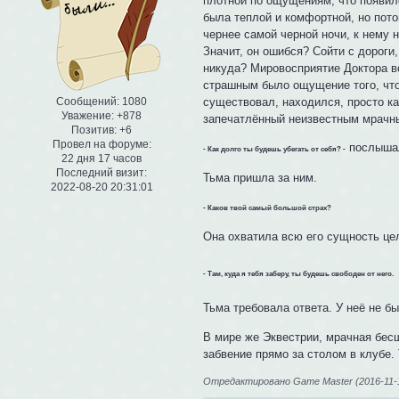
плотной по ощущениям, что появил
была теплой и комфортной, но пото
чернее самой черной ночи, к нему 
Значит, он ошибся? Сойти с дороги
никуда? Мировосприятие Доктора вс
страшным было ощущение того, что 
существовал, находился, просто как
Сообщений:
1080
Уважение:
+878
запечатлённый неизвестным мрачн
Позитив:
+6
Провел на форуме:
послышал
- Как долго ты будешь убегать от себя? -
22 дня 17 часов
Последний визит:
Тьма пришла за ним.
2022-08-20 20:31:01
- Каков твой самый большой страх?
Она охватила всю его сущность це
- Там, куда я тебя заберу, ты будешь свободен от него.
Тьма требовала ответа. У неё не б
В мире же Эквестрии, мрачная бес
забвение прямо за столом в клубе.
Отредактировано Game Master (2016-11-1