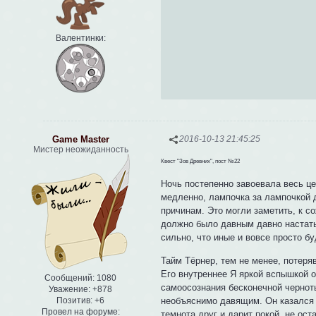
Валентинки:
Game Master
2016-10-13 21:45:25
Мистер неожиданность
Квест "Зов Древних", пост №22
Ночь постепенно завоевала весь ц
медленно, лампочка за лампочкой д
причинам. Это могли заметить, к с
должно было давным давно настать,
сильно, что иные и вовсе просто б
Тайм Тёрнер, тем не менее, потеря
Его внутреннее Я яркой вспышкой 
Сообщений:
1080
самоосознания бесконечной чернот
Уважение:
+878
необъяснимо давящим. Он казался 
Позитив:
+6
Провел на форуме:
темнота друг и дарит покой, не ос