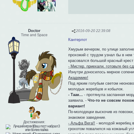
Doctor
2016-09-20 22:39:08
Time and Space
Кантерлот
Хмурым вечером, по улице заполн
прохожий с трудом узнал бы в нем 
красовался большой красный крест
- Мистер, приехали, готовьте без сд
Изнутри доносилось мирное сопение
Академию!
Под ярким голубым светом неоново
молодых жеребцов и кобылок.
- Таак...
- протянула заспанная мор
заявила. -
Что-то не совсем похож
вариант!
По-молодецки выскочив из повозки,
знакомое заведение.
Достижения:
- Альфа Вега!!
- молодой жеребец в
грохотом повалился на кожаный угл