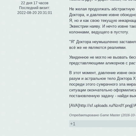
22 дня 17 часов
Последний визит:
Не желая продолжать абстрактную 
2022-08-20 20:31:01
Доктора, и давление извне обоюдно
Я, но и как свою текущую инкарнац
Эквестрии наяву. И нечто извне так
колоннами, ведущего в пустоту.
"Я" Доктора неумышленно заставило
всё же не являются реалиями.
Увиденное не могло не вызвать бес
представляющими аликорнов с рас
В этот момент, давление извне ок
разум и астральное тело Доктора Х
посреди этого сумрачного зла мир
ситуации окончательно оформились
постановленную задачу - найди вых
[AVA]http://sf.uploads.ru/NzrdY.png[
Отредактировано Game Master (2016-10-1
+1