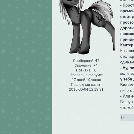
- Прос
времен
стоит 
просто
дороги
надежн
причин
Кантер
Казало
столице
Сообщений:
47
одна не
Уважение:
+4
- Ну, 
Позитив:
+6
количе
Провел на форуме:
у тебя
17 дней 19 часов
Последний визит:
Видимо 
2015-06-04 12:19:31
ничего 
- Или 
Глянув 
что коб
0