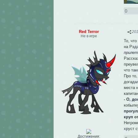
0
Red Terror
201
Не в игре
То, что
на Рэд
прилета
Расска
преувел
что так
Про то,
догадал
места 
капита
- О, д
кобылк
прогул
круп от
Негром
хруст с
Достижения: