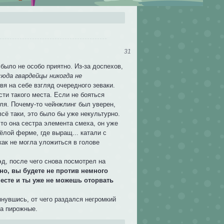
31
было не особо приятно. Из-за доспехов,
сюда гвардейцы никогда не
я на себе взгляд очередного зеваки.
ти такого места. Если не бояться
уля. Почему-то чейнжлинг был уверен,
всё таки, это было бы уже некультурно.
что она сестра элемента смеха, он уже
ёлой ферме, где выращ... катали с
как не могла уложиться в голове
эд, после чего снова посмотрел на
ожно, вы будете не против немного
месте и ты уже не можешь оторвать
нувшись, от чего раздался негромкий
за пирожные.