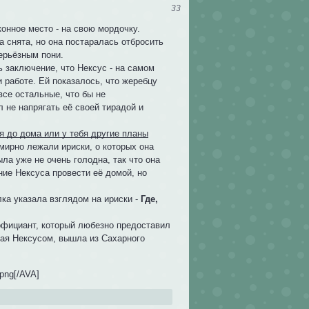
33
конное место - на свою мордочку.
а снята, но она постаралась отбросить
ерьёзным пони.
 заключение, что Нексус - на самом
и работе. Ей показалось, что жеребцу
се остальные, что бы не
л не напрягать её своей тирадой и
бя до дома или у тебя другие планы
 мирно лежали ириски, о которых она
ыла уже не очень голодна, так что она
ие Нексуса провести её домой, но
лка указала взглядом на ириски -
Где,
 официант, который любезно предоставил
мая Нексусом, вышла из Сахарного
.png[/AVA]