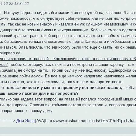
4-12-22 18:34:52
, Нексусу надоело сидеть без маски и он вернул её на, казалось бы, за
жке показалось, что он чувствует себя неловко или неприятно, когда он
сль, так как её новый знакомый казался ей уж слишком независимым и с
единорога был весьма ёмким и исчерпывающим. Кобылка смогла сделать
роший травник, раз с такой серьёзностью отзывается о своём магазине 
сь бы замечать только положительные черты Кантерлота и отбрасывать в
иваться. Элва поняла, что единорогу было что ещё сказать, но он реши
оборвал её.
чно я закончил с трапезой. - Как закончишь тоже, я все таки провожу те
ись?
- кобылка отвернулась от окна и посмотрела на свою тарелку - там
 забыла( не смотря на то, что они были у неё под носом). Единорожка б
а решение пойти домой. Её всё ещё немного напрягало навязчивое желан
ом помнила, как тот расстроился, так что не стала протестовать.
 я тоже закончила и у меня по прежнему нет никаких планов,
- кобы
шь, можно пакетик для них попросить?
 только она задала этот вопрос, на глаза ей попался проходивший мимо
етик для ирисок. Сложив их, кобылка встала из-за стола и, сопровождае
 направляясь к своему дому.
------------>
Дом Элвы
[AVA]http://www.picshare.ru/uploads/170701/cR1pxTzfrJ