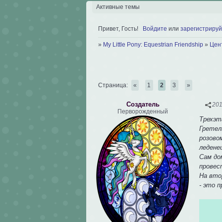
Активные темы
Привет, Гость!
Войдите
или
зарегистрируй
»
My Little Pony: Equestrian Friendship
»
Цен
Страница:
«
1
2
3
»
Создатель
201
Перворожденный
Трехэт
Гретел
розово
ледене
Сам до
провес
На вто
- это 