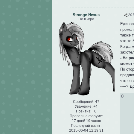
Strange Nexus
201
Не в игре
Единоро
промол
также т
что-то 
Когда ж
захотел
- Не р
может 
По стор
предпоч
что он 
-----> 
0
Сообщений:
47
Уважение:
+4
Позитив:
+6
Провел на форуме:
17 дней 19 часов
Последний визит:
2015-06-04 12:19:31