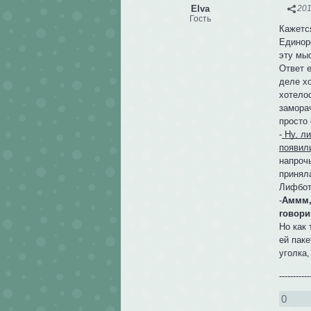
Elva
201
Гость
Кажется
Единоро
эту мы
Ответ 
деле хо
хотело
заморач
просто 
-
Ну, ли
появил
напрочь
принял
Лифботт
-
Аммм,
говори
Но как
ей пак
уголка,
----------
0