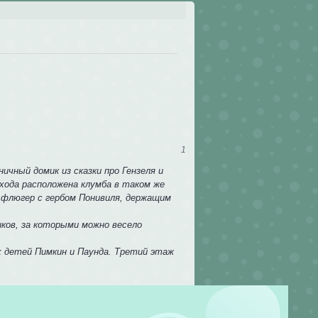
1
чный домик из сказки про Гензеля и
входа расположена клумба в таком же
н флюгер с гербом Понивиля, держащим
иков, за которыми можно весело
х детей Пимкин и Паунда. Третий этаж