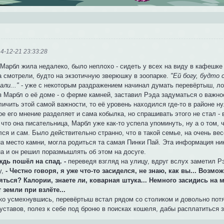
4-12-21 23:33:28
 Марбл жила недалеко, было неплохо - сидеть у всех на виду в кафешке 
а смотрели, будто на экзотичную зверюшку в зоопарке.
"Ей богу, будто 
ли..."
- уже с некоторым раздражением начинал думать перевёртыш, лов
з Марбл о её доме - о ферме камней, заставил Рэда задуматься о важнос
ичить этой самой важности, то её уровень находился где-то в районе н
ое его мнение разделяет и сама кобылка, но спрашивать этого не стал - 
 что она писательница, Марбл уже как-то успела упоминуть, ну а о том, 
ся и сам. Было действительно странно, что в такой семье, на очень вес
на место камни, могла родиться та самая Пинки Пай. Эта информация ни
на и он решил поразмышлять об этом на досуге.
ождь пошёл на спад. -
переведя взгляд на улицу, вдруг вслух заметил Р
у,
- Честно говоря, я уже что-то засиделся, не знаю, как вы... Возм
яться? Калории, знаете ли, коварная штука... Немного засидись на 
 земли при взлёте...
ко усмехнувшись, перевёртыш встал рядом со столиком и довольно потя
уставов, полез к себе под броню в поисках кошеля, дабы расплатиться 