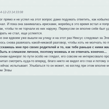
4-12-23 14:33:08
г прямо и не успел на этот вопрос даже подумать ответить, как кобылк
чал. И пока она занималась ирисками, жеребец в это время встал и поп
ак, чтобы те не торчали из них наружу. Перекусом он вполне себе был 
брать не стал, еще успеется.
е они вдвоем уже вышли на улицу и на этот раз Нексус следовал за Элв
ось снова развязать какой-никакой разговор, чтобы хоть не молчать по п
асскажешь мне про своих родителей и то, как тебе раньше с ними жи
быть и слишком личное, поэтому можешь и не отвечать конечно...
онам единорог по пути особо не глядел, его совсем не интересовало пр
итал смотреть куда-то вперед, благо никто не видел его глаз и потому 
сейчас испытывает. Улыбаться то он может, но взгляд при этом вполне 
Дом Элвы