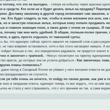
то потому, что это не выгодно,
- глянув на кобылку через красные щел
и и средств. Кто если не я будет делать зелья на продажу? Перепр
денег. Доставку заказчику в другой город оплачивает сам заказчик, а
 так. Кто будет следить за тем, чтобы в моем магазине все шло, как 
е, но и зачастую опасные зелья, которые кому попало продавать не
ые и главное знающие пони, а таких днем с огнем не сыщешь. И там
а, почему там мне жить удобней. В общем, полным-полно причин,
лоте, а здесь просто отдыхать от тамошней суеты.
сь бы, что единорог сейчас просто завалит ее лавиной слов и рассужден
, но таки вовремя остановился, хотя и без этого наговорил немало. А во
 пойдет больше в лес, его определенно радовали, не придется значит в 
лично я закончил с трапезой,
- Нексус посмотрел на тарелку единорожки,
ство ирисок, до которых она не успела добраться
- Как закончишь тоже
 другие планы появились?
даже поход в Сахарный Уголок не убавил у него желания отвести ее дом
экстраординарного не случится.
если уж тебе очень не хочется, то пойду по своим делам, как уже и г
в окно в ожидании ответа, единорог теперь то мог видеть, что за ним п
ылка не стала у него спрашивать, что с его зрением не так, а сама види