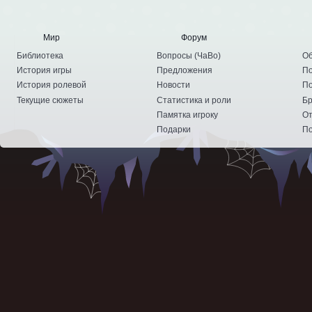
Мир
Форум
Библиотека
Вопросы
(
ЧаВо
)
Об
История игры
Предложения
По
История ролевой
Новости
По
Текущие сюжеты
Статистика и роли
Бр
Памятка игроку
От
Подарки
По