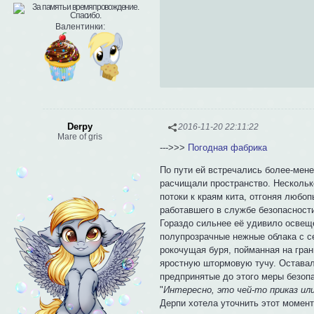
Валентинки:
Derpy
2016-11-20 22:11:22
Mare of gris
--->>>
Погодная фабрика
По пути ей встречались более-мене
расчищали пространство. Нескольк
потоки к краям кита, отгоняя любо
работавшего в службе безопасности
Гораздо сильнее её удивило освеще
полупрозрачные нежные облака с с
рокочущая буря, пойманная на гран
яростную штормовую тучу. Оставал
предпринятые до этого меры безоп
"
Интересно, это чей-то приказ и
Дерпи хотела уточнить этот момент