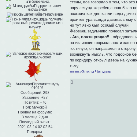
стены, все говорило о том, что эт
пару секунд жеребец снова было по
похожих как две капли воды домов 
архитектура всегда давалась ему с
но тут явно был особый случай.
Жеребец задумчиво почесал затыло
- Ага, почти угадал!!
- обрадовавши
на излишние формальности зашел в
гостиную, он направился в сторону
возникнуть мысль, что подобное бе
по коридору открыл дверь на кухню.
тьму.
====>Земли Четырех
0
Сообщений:
298
Уважение:
+27
Позитив:
+76
Пол:
Мужской
Провел на форуме:
3 месяца 2 дня
Последний визит:
2021-03-14 02:02:54
Подарки: