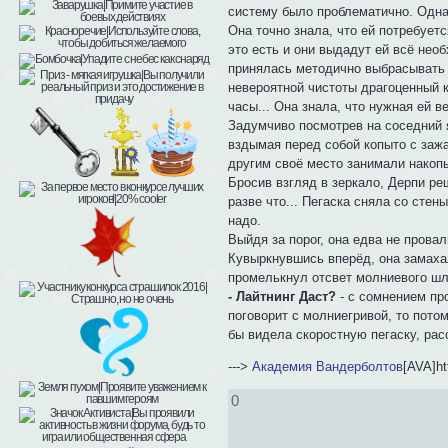
систему было проблематично. Одна
Она точно знала, что ей потребуетс
это есть и они выдадут ей всё нео
принялась методично выбрасывать 
невероятной чистоты драгоценный 
часы... Она знала, что нужная ей в
Задумчиво посмотрев на соседний 
вздымая перед собой копыто с заж
другим своё место занимали накопы
Бросив взгляд в зеркало, Дерпи ре
разве что... Пегаска сняла со стен
надо.
Выйдя за порог, она едва не прова
Кувыркнувшись вперёд, она замахал
промелькнул отсвет молниевого ш
- Лайтнинг Даст?
- с сомнением пр
поговорит с молниегривой, то пото
бы видела скоростную пегаску, рас
--->
Академия Вандерболтов
[AVA]ht
0