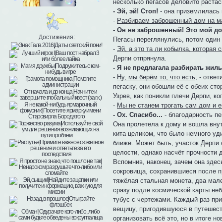
несколько пегасов деловито растас
- Эй, эй! Стоп!
- она приземлилась 
-
Разбираем заброшенный дом на м
- Он не заброшенный! Это мой до
Достижения:
Пегасы переглянулись, потом один 
-
Эй, а это та ли кобылка, которая 
Дерпи отпрянула.
- Я не предлагала разбирать жил
-
Ну, мы берём то, что есть
, - отве
пегаску, они обошли её с обеих ст
Узрев, как поникли плечи Дерпи, к
-
Мы не станем трогать сам дом и е
- Ох. Спасибо...
- благодарность пе
Она пролетела к дому и вошла внут
кита целиком, что было немного уд
ближе. Может быть, участок Дерпи 
целости, однако насчёт прочности
Вспомнив, наконец, зачем она здес
сокровища, сохранившиеся после п
тяжёлая стальная монета, два мале
сразу подле космической карты не
тубус с чертежами. Каждый раз пр
вещицу, пригодившуюся в путешеств
организовать всё это, но в итоге 