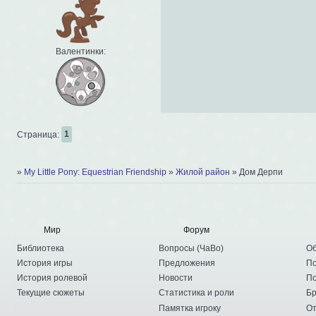
Валентинки:
Страница:
1
»
My Little Pony: Equestrian Friendship
»
Жилой район
»
Дом Дерпи
Мир
Форум
Библиотека
Вопросы
(
ЧаВо
)
Об
История игры
Предложения
По
История ролевой
Новости
По
Текущие сюжеты
Статистика и роли
Бр
Памятка игроку
От