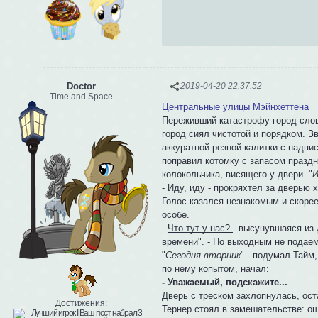
Doctor
2019-04-20 22:37:52
Time and Space
Центральные улицы Мэйнхеттена
Переживший катастрофу город слов
город сиял чистотой и порядком. З
аккуратной резной калитки с надпи
поправил котомку с запасом праздн
колокольчика, висящего у двери. "
И
-
Иду, иду
- прокряхтел за дверью х
Голос казался незнакомым и скоре
особе.
-
Что тут у нас?
- высунувшаяся из
времени". -
По выходным не подаем
"
Сегодня вторник
" - подумал Тайм
по нему копытом, начал:
- Уважаемый, подскажите...
Дверь с треском захлопнулась, ос
Достижения:
Тернер стоял в замешательстве: ош