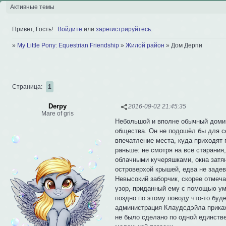
Активные темы
Привет, Гость!
Войдите
или
зарегистрируйтесь
.
»
My Little Pony: Equestrian Friendship
»
Жилой район
»
Дом Дерпи
Страница:
1
Derpy
2016-09-02 21:45:35
Mare of gris
Небольшой и вполне обычный домик
общества. Он не подошёл бы для се
впечатление места, куда приходят
раньше: не смотря на все старания
облачными кучеряшками, окна затя
островерхой крышей, едва не заде
Невысокий заборчик, скорее отмеч
узор, приданный ему с помощью ум
поздно по этому поводу что-то буд
администрация Клаудсдэйла прикаже
не было сделано по одной единств