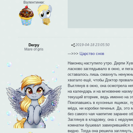
Валентинки:
Derpy
2019-04-18 23:05:50
Mare of gris
--->>>
Царство снов
Наконец наступило утро. Дерпи Хув
ласково заглядывало в окно, и пега
оставалось лишь смахнуть ненужны
хватало ещё, чтобы Доктор провал
Выглянув в окно, она осмотрела не
на календарь и на мгновение нахмур
текущий вторник, ведь именно на э
Покопавшись в кухонных ящиках, пу
мёда, ни коробки печенья. Да, это 
без самого чая чаепитие заранее о
Заглянув в кладовку, она с недоу
комнатки бушевал завихрившийся по
видно. Тогда она решила заглянуть