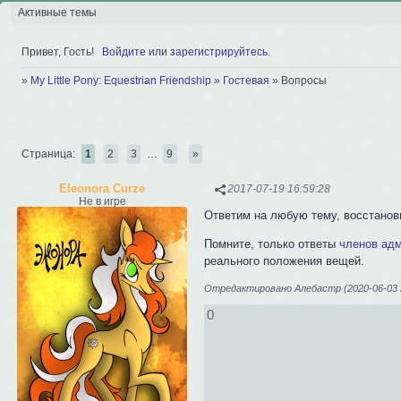
Активные темы
Привет, Гость!
Войдите
или
зарегистрируйтесь
.
»
My Little Pony: Equestrian Friendship
»
Гостевая
»
Вопросы
Страница:
1
2
3
…
9
»
Eleonora Curze
2017-07-19 16:59:28
Не в игре
Ответим на любую тему, восстанов
Помните, только ответы
членов ад
реального положения вещей.
Отредактировано Алебастр (2020-06-03 2
0