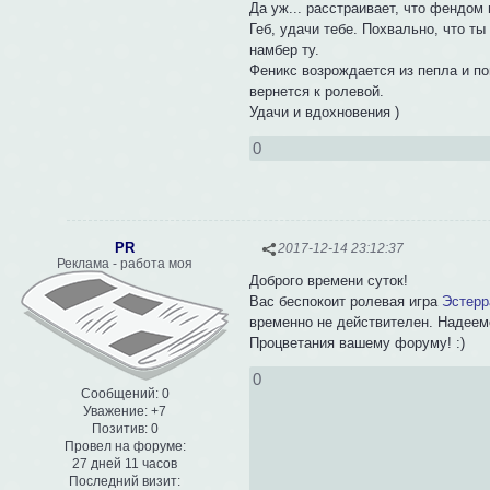
Да уж... расстраивает, что фендом 
Геб, удачи тебе. Похвально, что т
намбер ту.
Феникс возрождается из пепла и пог
вернется к ролевой.
Удачи и вдохновения )
0
PR
2017-12-14 23:12:37
Реклама - работа моя
Доброго времени суток!
Вас беспокоит ролевая игра
Эстерр
временно не действителен. Надеем
Процветания вашему форуму! :
)
0
Сообщений:
0
Уважение:
+7
Позитив:
0
Провел на форуме:
27 дней 11 часов
Последний визит: