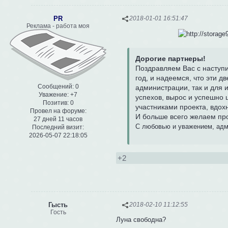
PR
2018-01-01 16:51:47
Реклама - работа моя
Дорогие партнеры!
Поздравляем Вас с наступ
год, и надеемся, что эти 
Сообщений:
0
администрации, так и для 
Уважение:
+7
успехов, вырос и успешно
Позитив:
0
участниками проекта, вдох
Провел на форуме:
И больше всего желаем пр
27 дней 11 часов
С любовью и уважением, адми
Последний визит:
2026-05-07 22:18:05
+2
Гысть
2018-02-10 11:12:55
Гость
Луна свободна?