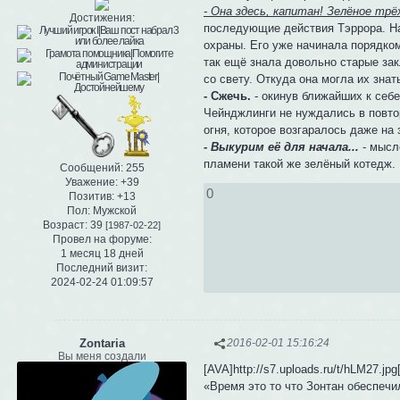
- Она здесь, капитан! Зелёное тр
Достижения:
последующие действия Тэррора. Най
охраны. Его уже начинала порядком
так ещё знала довольно старые зак
со свету. Откуда она могла их знат
- Сжечь.
- окинув ближайших к себе
Чейнджлинги не нуждались в повто
огня, которое возгаралось даже на
- Выкурим её для начала...
- мысл
пламени такой же зелёный котедж.
Сообщений:
255
Уважение:
+39
0
Позитив:
+13
Пол:
Мужской
Возраст:
39
[1987-02-22]
Провел на форуме:
1 месяц 18 дней
Последний визит:
2024-02-24 01:09:57
Zontaria
2016-02-01 15:16:24
Вы меня создали
[AVA]http://s7.uploads.ru/t/hLM27.jpg
«Время это то что Зонтан обеспечи