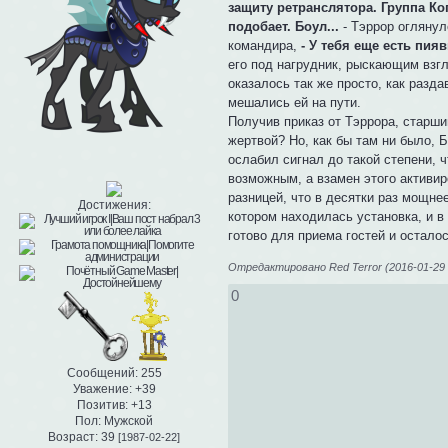
защиту ретранслятора. Группа Ког
подобает. Боул...
- Тэррор оглянул
командира,
- У тебя еще есть пия
его под нагрудник, рыскающим взг
оказалось так же просто, как разда
мешались ей на пути.
Получив приказ от Тэррора, старши
жертвой? Но, как бы там ни было, 
ослабил сигнал до такой степени, 
возможным, а взамен этого активир
разницей, что в десятки раз мощне
Достижения:
котором находилась установка, и 
готово для приема гостей и остало
Отредактировано Red Terror (2016-01-29 
0
Сообщений:
255
Уважение:
+39
Позитив:
+13
Пол:
Мужской
Возраст:
39
[1987-02-22]