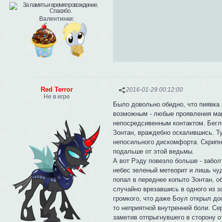
Валентинки:
Red Terror
2016-01-29 00:12:00
Не в игре
Было довольно обидно, что пиявка 
возможным - любые проявления маг
непосредсивенным контактом. Бегл
Зонтан, враждебно оскалившись. Т
непосильного дискомфорта. Скрипну
подальше от этой ведьмы.
А вот Рэду повезло больше - забо
небес зеленый метеорит и лишь чуд
попал в переднее копыто Зонтан, о
случайно врезавшись в одного из з
громкого, что даже Боул открыл до
то неприятной внутренней боли. С
заметив отпрыгнувшего в сторону о