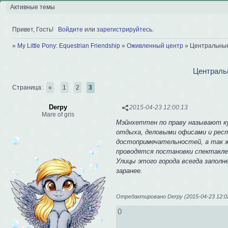
Активные темы
Привет, Гость!
Войдите
или
зарегистрируйтесь
.
»
My Little Pony: Equestrian Friendship
»
Оживленный центр
»
Центральные
Централь
Страница:
«
1
2
3
Derpy
2015-04-23 12:00:13
Mare of gris
Мэйнхеттен по праву называют ку
отдыха, деловыми офисами и рес
достопримечательностей, а так ж
проводятся постановки спектакле
Улицы этого города всегда заполн
заранее.
Отредактировано Derpy (2015-04-23 12:0
0