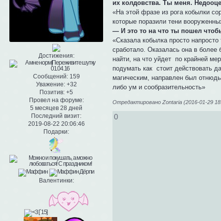
их колдовства. Ты меня. Недооц
«На этой фразе из рога кобылки со
которые поразили тени вооруженн
— И это то на что ты пошел чтоб
«Сказала кобылка просто напросто
сработало. Оказалась она в более
Достижения:
найти, на что уйдет по крайней ме
подумать как стоит действовать д
Сообщений:
159
магическим, направлен был отнюдь 
Уважение:
+32
либо ум и сообразительность»
Позитив:
+5
Провел на форуме:
Отредактировано Zontaria (2016-01-29 18
5 месяцев 28 дней
0
Последний визит:
2019-08-22 20:06:46
Подарки:
Валентинки: