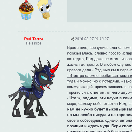
Red Terror
2016-02-27 01:13:27
Не в игре
Время шло, вернулись слегка помят
показывалась, словно просто испар
коттеджа, Рэд даже не стал - изво
жизнь так просто. В любом случае
бравого дела - Рэд был бы в перв
- В метро сложно пробиться, коман
туда и можно, но с потерями.
- зак
коммуникаций, приземлившись в пар
торопился с ответом, от чего штур
- Что ж, видимо, эти неучи в кои
мере, самому себе, ответил Рэд, в
нам не нужно будет выковыриват
но мы особо никуда и не торопи
своего собеседника, однако, интон
позиции и ждать чуда. Бери свои
нравится пропажа той безвкусно