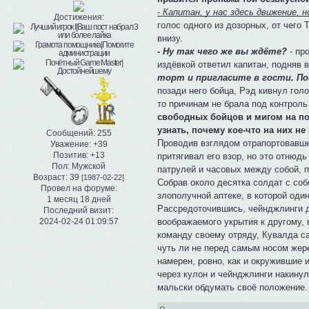
-
Капитан, у нас здесь движение, 
Достижения:
голос одного из дозорных, от чего
внизу.
-
Ну так чего же вы ждёте?
- пр
издёвкой ответил капитан, подняв 
торт и пригласите в гости. По
позади него бойца, Рэд кивнул гол
то причинам не брала под контроль
свободных бойцов и мигом на по
узнать, почему кое-что на них не
Сообщений:
255
Проводив взглядом отрапортовавшег
Уважение:
+39
Позитив:
+13
притягивал его взор, но это отнюд
Пол:
Мужской
патрулей и часовых между собой, 
Возраст:
39
[1987-02-22]
Собрав около десятка солдат с соб
Провел на форуме:
злополучной аптеке, в которой оди
1 месяц 18 дней
Рассредоточившись, чейнджлинги до
Последний визит:
2024-02-24 01:09:57
воображаемого укрытия к другому,
команду своему отряду, Кувалда с
чуть ли не перед самым носом жере
намерен, ровно, как и окружившие 
через кулон и чейнджлинги накинул
мальски обдумать своё положение.