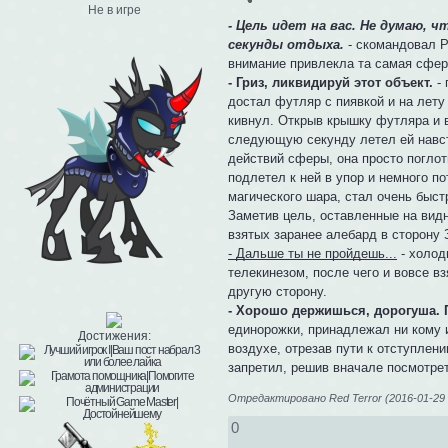
Не в игре
- Цель идет на вас. Не думаю, 
секунды отдыха.
- скомандовал Р
внимание привлекла та самая сфер
- Гриз, ликвидируй этот объект.
- 
достал футляр с пиявкой и на лет
кивнул. Открыв крышку футляра и в
следующую секунду летел ей навстр
действий сферы, она просто погло
подлетел к ней в упор и немного п
магического шара, стал очень быстр
Заметив цель, оставленные на вид
взятых заранее алебард в сторону 
- Дальше ты не пройдешь...
- холод
телекинезом, после чего и вовсе вз
другую сторону.
- Хорошо держишься, дорогуша. 
единорожки, принадлежал ни кому и
Достижения:
воздухе, отрезав пути к отступлен
запретил, решив вначале посмотре
Отредактировано Red Terror (2016-01-29 
0