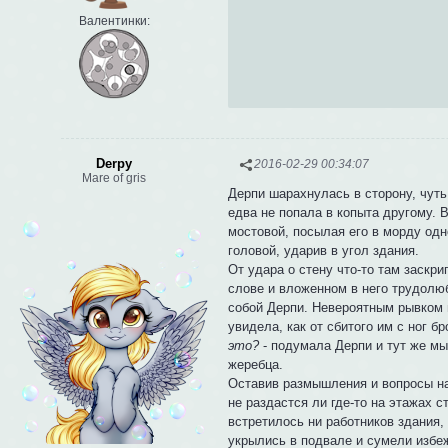
Валентинки:
Derpy
2016-02-29 00:34:07
Mare of gris
Дерпи шарахнулась в сторону, чуть
едва не попала в копыта другому. 
мостовой, посылая его в морду одн
головой, ударив в угол здания.
От удара о стену что-то там заскр
слове и вложенном в него трудолю
собой Дерпи. Невероятным рывком 
увидела, как от сбитого им с ног 
это?
- подумала Дерпи и тут же м
жеребца.
Оставив размышления и вопросы на
не раздастся ли где-то на этажах 
встретилось ни работников здания, 
укрылись в подвале и сумели избеж