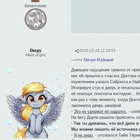
Валентинки:
Derpy
2016-02-18 11:29:53
Mare of gris
--->>>
Метро Мэйнвей
Давящее ощущение тревоги от преб
миг ей пришлось спасать Доктора о
изумлением узнала Сайрэкса и Най
Игнорируя стук в дверь и печальны
её помощи; поискала взглядом... Аг
как раз к тому моменту, когда Док
заклинила дверь шваброй.
-
Это не удержит их надолго,
- сооб
На бегу Дерпи решила прояснить с
- Так ты думаешь, что всё дело в
Мы можем лишить её источника п
-
Я не знаю
, - отозвался Тайм Тёрне