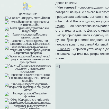
двери ключом.
-
Что теперь?
- спросила Дерпи, ко
потеряли на крыше самого высокого
Достижения:
продолжала работать, выполняя с
-
Так... Ага! Как я и думал, им уд
нужно
... - он беспокойно заозиралс
отступила на шаг, но Доктор с жиз
Быстро приладив ключ к одному из 
ручка), Доктор с силой надавил на 
положив копыто на самый большой и
-
Allons-y!
- и привёл установку в д
попавших под влияние ретранслято
извне.
+1