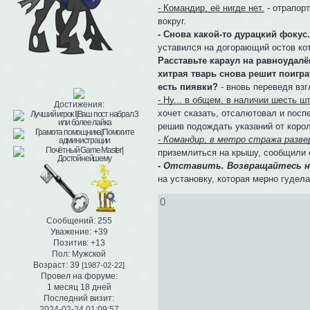
- Командир, её нигде нет.
- отрапорт
вокруг.
- Снова какой-то дурацкий фокус.
уставился на догорающий остов ко
Расставьте караул на равноудалё
хитрая тварь снова решит поигра
есть пиявки?
- вновь переведя взг
- Ну... в общем, в наличии шесть шт
Достижения:
хочет сказать, отсалютовал и посп
решив подождать указаний от коро
- Командир, в метро стража разве
приземлиться на крышу, сообщили 
- Отставить. Возвращайтесь н
на установку, которая мерно гудел
0
Сообщений:
255
Уважение:
+39
Позитив:
+13
Пол:
Мужской
Возраст:
39
[1987-02-22]
Провел на форуме:
1 месяц 18 дней
Последний визит:
2024-02-24 01:09:57