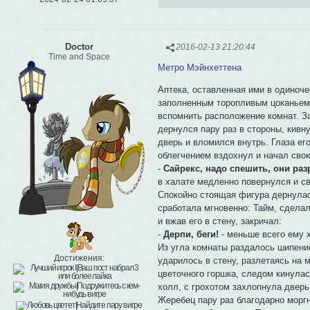
Doctor
2016-02-13 21:20:44
Time and Space
Метро Мэйнхеттена
Аптека, оставленная ими в одиноч
заполненным торопливым цоканьем 
вспомнить расположение комнат. З
дернулся пару раз в стороны, кивн
дверь и вломился внутрь. Глаза е
облегчением вздохнул и начал сво
-
Сайрекс, надо спешить, они ра
в халате медленно повернулся и св
Спокойно стоящая фигура дернулас
сработала мгновенно: Тайм, сделал
и вжав его в стену, закричал:
-
Дерпи, беги!
- меньше всего ему х
Из угла комнаты раздалось шипение
Достижения:
ударилось в стену, разлетаясь на 
цветочного горшка, следом кинулас
холл, с грохотом захлопнула дверь
Жеребец пару раз благодарно моргн