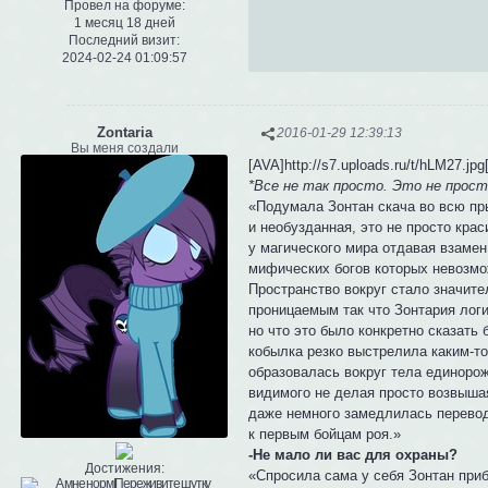
Провел на форуме:
1 месяц 18 дней
Последний визит:
2024-02-24 01:09:57
Zontaria
2016-01-29 12:39:13
Вы меня создали
[AVA]http://s7.uploads.ru/t/hLM27.jpg
*Все не так просто. Это не прос
«Подумала Зонтан скача во всю пры
и необузданная, это не просто кр
у магического мира отдавая взаме
мифических богов которых невозмо
Пространство вокруг стало значит
проницаемым так что Зонтария лог
но что это было конкретно сказать
кобылка резко выстрелила каким-то
образовалась вокруг тела единорож
видимого не делая просто возвыша
даже немного замедлилась перевод
к первым бойцам роя.»
-Не мало ли вас для охраны?
Достижения:
«Спросила сама у себя Зонтан при