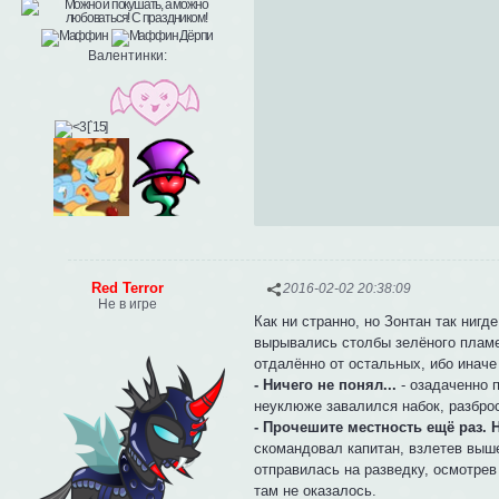
Валентинки:
Red Terror
2016-02-02 20:38:09
Не в игре
Как ни странно, но Зонтан так ниг
вырывались столбы зелёного пламе
отдалённо от остальных, ибо иначе
- Ничего не понял...
- озадаченно п
неуклюже завалился набок, разброс
- Прочешите местность ещё раз. 
скомандовал капитан, взлетев выш
отправилась на разведку, осмотрев
там не оказалось.