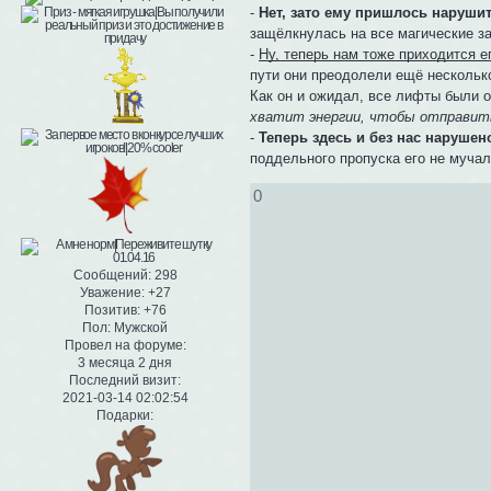
-
Нет, зато ему пришлось наруши
защёлкнулась на все магические з
-
Ну, теперь нам тоже приходится е
пути они преодолели ещё несколько
Как он и ожидал, все лифты были о
хватит энергии, чтобы отправит
-
Теперь здесь и без нас нарушен
поддельного пропуска его не мучал
0
Сообщений:
298
Уважение:
+27
Позитив:
+76
Пол:
Мужской
Провел на форуме:
3 месяца 2 дня
Последний визит:
2021-03-14 02:02:54
Подарки: