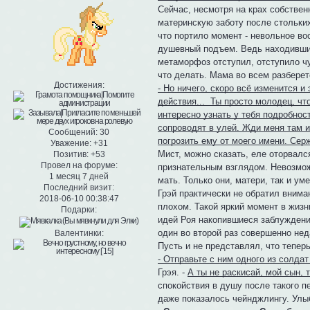
Сейчас, несмотря на крах собстве
материнскую заботу после стольких
что портило момент - невольное во
душевный подъем. Ведь находивший
метаморфоз отступил, отступило чу
что делать. Мама во всем разберет
Достижения:
- Но ничего, скоро всё изменится 
действия... Ты просто молодец, чт
интересно узнать у тебя подробнос
сопроводят в улей. Жди меня там и
Сообщений:
30
погрозить ему от моего имени. Сер
Уважение:
+31
Мист, можно сказать, еле оторвалс
Позитив:
+53
Провел на форуме:
признательным взглядом. Невозмож
1 месяц 7 дней
мать. Только они, матери, так и у
Последний визит:
Грэй практически не обратил внима
2018-06-10 00:38:47
плохом. Такой яркий момент в жизн
Подарки:
идей Роя накопившиеся заблуждения
один во второй раз совершенно нед
Валентинки:
Пусть и не представлял, что тепер
- Отправьте с ним одного из солдат
Грэя. -
А ты не раскисай, мой сын, 
спокойствия в душу после такого п
даже показалось чейнджлингу. Улыб