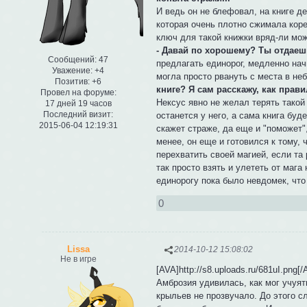
И ведь он не блефовал, на книге д
которая очень плотно сжимала коре
ключ для такой книжки вряд-ли мо
- Давай по хорошему? Ты отдаешь
Сообщений:
47
предлагать единорог, медленно нач
Уважение:
+4
могла просто рвануть с места в не
Позитив:
+6
книге? Я сам расскажу, как прави
Провел на форуме:
Нексус явно не желал терять такой 
17 дней 19 часов
Последний визит:
останется у него, а сама книга буде
2015-06-04 12:19:31
скажет страже, да еще и "поможет",
менее, он еще и готовился к тому, 
перехватить своей магией, если та
так просто взять и улететь от мага
единорогу пока было невдомек, что
0
Lissa
2014-10-12 15:08:02
Не в игре
[AVA]http://s8.uploads.ru/681uI.png[/
Амброзия удивилась, как мог учуят
крыльев не прозвучало. До этого сл