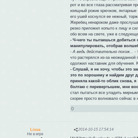
рот и во все глаза рассматривая п
изящный рожик крючком, янтарные г
его ушей коснулся ее нежный, торж
Жеребец ненароком даже прослушал
резко приложил копыто к лицу и си
обо всем на свете, уже в следующ
- Ч-чего ты пытаешься добиться 
манипулировать, отобрав волше
- А ведь действительно похож...
- 
что растерялся из-за неожиданной 
одолжил наставник для обучения. К
- Слушай, я не хочу, чтобы это 
это по хорошему и найдем друг д
приняла какой-то облик снова, я 
болтаю с перевертышем, мне воо
стал пытаться все уладить мирным 
скорее просто волновало сейчас в
0
Lissa
2014-10-15 17:54:14
Не в игре