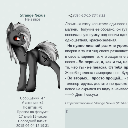
Strange Nexus
2014-10-15 23:49:11
Не в игре
Ловить книжку копытами единорог н
магией. Получив ее обратно, он ту
специальную сумку под своим одеян
одноцветная, красно-зеленая.
- Не нужно лишний раз мне угрожа
вперив в ту взгляд своих разноцве
в свое владение то, что защитит е
посох
- Во первых, я, как и ты, н
то, что ты - не пегаска. От тебя п
Жеребец слегка наморщил нос, будт
- Во вторых... просто прощай...
- 
телепортируясь достаточно далеко 
вовсе не скрылся из виду в неизве
------> Дом Нексуса
Сообщений:
47
Уважение:
+4
Отредактировано Strange Nexus (2014-10-
Позитив:
+6
0
Провел на форуме:
17 дней 19 часов
Последний визит:
2015-06-04 12:19:31