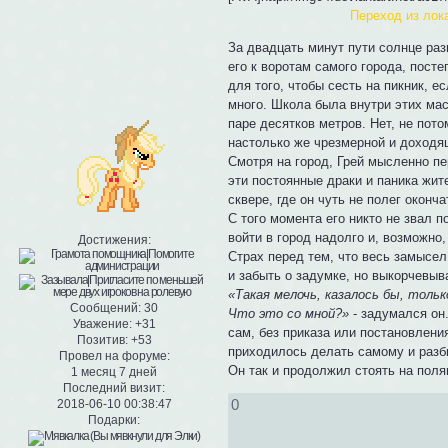
Переход из лок
За двадцать минут пути солнце ра
его к воротам самого города, пос
для того, чтобы сесть на пикник, е
много. Школа была внутри этих мас
паре десятков метров. Нет, не пот
настолько же чрезмерной и доходящ
Смотря на город, Грей мысленно п
эти постоянные драки и паника жит
сквере, где он чуть не полег окон
С того момента его никто не звал 
войти в город надолго и, возможно,
Достижения:
Страх перед тем, что весь замысел
и забыть о задумке, но выкорчевыв
«Такая мелочь, казалось бы, толь
Сообщений:
30
Что это со мной?»
- задумался он.
Уважение:
+31
сам, без приказа или постановления
Позитив:
+53
приходилось делать самому и разби
Провел на форуме:
Он так и продолжил стоять на пол
1 месяц 7 дней
Последний визит:
0
2018-06-10 00:38:47
Подарки: