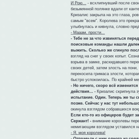
И Рою...
- всхлипнувший после свои
безымянной полянке вдали от канте
Кризалис закрыла на это глаза, ров
самым "всем". Королева это прекра
улыбнулась и кивнула, словно пр
- Мааам, прости...
- Тебе не за что извиняться пер
поисковые команды нашли далеко
выжить. Сколько же сгинуло после
взгляд на снег у своих копыт. Соз
взрыва в замке, раскидавшего пер
своих детей, затем злость на пони,
перекосила гримаса злости, котора
быстро успокоилась. По крайней ме
- Но ничего, скоро всё изменитс
действия... -
Кризалис скрипнула з
испытание. Один. Теперь же ты с
позже. Сейчас у нас тут небольшо
окинула взглядом собравшихся вок
Если кто-то из офицеров будет з
Сержант! -
внимание королевы пере
немигающим взглядом уставился на
- Я, моя королева!
- Отправьте с ним одного из солда