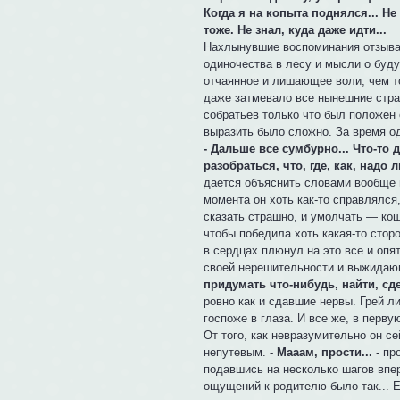
Когда я на копыта поднялся... Н
тоже. Не знал, куда даже идти...
Нахлынувшие воспоминания отзывал
одиночества в лесу и мысли о буд
отчаянное и лишающее воли, чем т
даже затмевало все нынешние стра
собратьев только что был положен 
выразить было сложно. За время од
- Дальше все сумбурно... Что-то 
разобраться, что, где, как, надо л
дается объяснить словами вообще в
момента он хоть как-то справлялся,
сказать страшно, и умолчать — кощ
чтобы победила хоть какая-то стор
в сердцах плюнул на это все и опя
своей нерешительности и выжидаю
придумать что-нибудь, найти, сде
ровно как и сдавшие нервы. Грей ли
госпоже в глаза. И все же, в перву
От того, как невразумительно он 
непутевым.
- Мааам, прости...
- пр
подавшись на несколько шагов впер
ощущений к родителю было так... Е