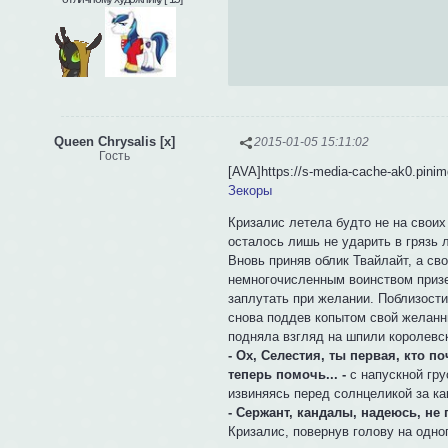
Queen Chrysalis [x]
2015-01-05 15:11:02
Гость
[AVA]https://s-media-cache-ak0.pinim
Зекоры
Кризалис летела будто не на своих
осталось лишь не ударить в грязь л
Вновь приняв облик Твайлайт, а св
немногочисленным воинством призе
заплутать при желании. Поблизости 
снова поддев копытом свой желанны
подняла взгляд на шпили королевск
- Ох, Селестия, ты первая, кто п
теперь помочь... -
с напускной гр
извиняясь перед солнцеликой за ка
- Сержант, кандалы, надеюсь, не
Кризалис, повернув голову на одног