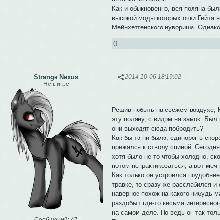
Как и обыкновенно, вся поляна бы
высокой моды которых очки Гейта в
Мейнхеттенского нувориша. Однако
0
Strange Nexus
2014-10-06 18:19:02
Не в игре
Решив побыть на свежем воздухе, 
эту поляну, с видом на замок. Был 
они выходят сюда побродить?
Как бы то ни было, единорог в ско
прижался к стволу спиной. Сегодня
хотя было не то чтобы холодно, ско
потом попрактиковаться, а вот меч 
Как только он устроился поудобнее
травке, то сразу же расслабился и
наверное похож на какого-нибудь м
раздобыл где-то весьма интересног
на самом деле. Но ведь он так толь
Сообщений:
47