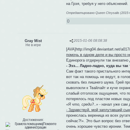
на Грэя, требуя у него объяснений.
Отредактировано Queen Chrysalis (2015-0
0
Gray Mist
2015-01-06 08:08:38
Не в игре
[AVA]http://img04.deviantart.net/a01
помочь в одном деле и вы просто н
Единорога отдернули так внезапно д
- Эээ... Ладно-ладно, куда вы та
Сам факт такого пристального инт
вот так на помощь не ведут, в голо
сковать без лишнего шума. Грей пр
выволокли к Твайлайт и куче охранн
слабый отголосок ощущения, что по
потерялось под пластом новых ощу
«Я что, среди?..»
- начал уже сам 
- Здравствуй, мой заплутавший сын.
пронеслась вереница из всех ругат
Достижения:
сейчас?!». Это был вопрос без отв
очень хорошее чувство иронии. Те