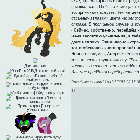
[AVA]http://s8.uploads.ru/681uI.p
принюхалась. Не было и следа стра
воспринимала всерьёз. Тем не мене
странными глазами цвета незрелог
страже. В противном случае, я вс
- Сейчас, собственно, перейдём 
меня заклятию усыпления, я тебе
даже неплохо. Один нюанс - стра
как и обещано - книга пропадёт н
Немного подумав, Амброзия соверши
копыта несчастную книжонку.
"Как 
удрать - он знает, что его ждёт. 
Достижения:
Или мне придётся перебираться в 
Отредактировано Lissa [x] (2016-09-17 16
0