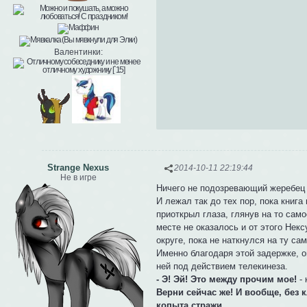
Валентинки:
Strange Nexus
2014-10-11 22:19:44
Не в игре
Ничего не подозревающий жеребец 
И лежал так до тех пор, пока книга
приоткрыл глаза, глянув на то само
месте не оказалось и от этого Нек
округе, пока не наткнулся на ту са
Именно благодаря этой задержке, он
ней под действием телекинеза.
- Э! Эй! Это между прочим мое!
- 
Верни сейчас же! И вообще, без 
копыта стражи...