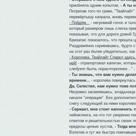
приобняла одним копытом,
- А ты 
Потрепав того по гриве, "Твайлайт
перевёртышу капрала, вновь переве
- Пойдём...
- негромкий голос и тыч
который размером лишь слегка прев
показывая, что для дороги домой Г
Кризалис показалось, что прошла ц
Раздражённо скривившись, будто съ
на этот раз более убедительно, как
- Королева, Твайлайт Спаркл здесь,
ней!
- отрапортовал капитан, котор
следует быть порасторопнее..."
-
- Ты знаешь, что вам нужно дела
времени...
- королева повернулась
Да, Селестия, нам нужно тоже п
Негромко засмеявшись, владычица Р
начале "операции". Без дополнител
снегу следующей за ними королево
- Сержант, мне стоит напомнить 
чейнжлинга, на что тот уверенно по
ответом и решительностью своих п
пределы цепких кустов,
- Тогда вп
Взлетев и тут же быстро помчавшис