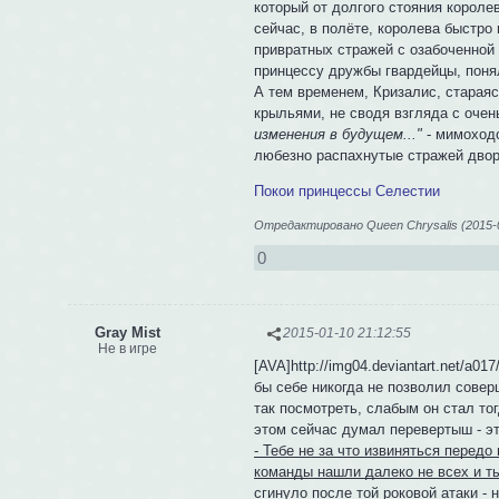
который от долгого стояния королев
сейчас, в полёте, королева быстро
привратных стражей с озабоченной 
принцессу дружбы гвардейцы, понял
А тем временем, Кризалис, старая
крыльями, не сводя взгляда с оче
изменения в будущем..."
- мимоходо
любезно распахнутые стражей двор
Покои принцессы Селестии
Отредактировано Queen Chrysalis (2015-0
0
Gray Mist
2015-01-10 21:12:55
Не в игре
[AVA]http://img04.deviantart.net/a0
бы себе никогда не позволил совер
так посмотреть, слабым он стал то
этом сейчас думал перевертыш - э
- Тебе не за что извиняться перед
команды нашли далеко не всех и ты
сгинуло после той роковой атаки - н