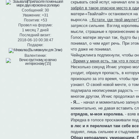
скрывать свой испуг, начинал еле 
забрёл в такое опасное место в один
Сообщений:
30
матери-«Твайлайт» остановился на 
Уважение:
+31
выросла.
- Кстати, где твой амуле
Позитив:
+53
Провел на форуме:
затрясся сильнее. Взгляд королевы
1 месяц 7 дней
мысли, страшные к произнесению в
Последний визит:
Голос матери звучал так, будто бы 
2018-06-10 00:38:47
понимал, о чем идет речь. При это
Подарки:
что даже не понимал.
Чейнджлинга подпихнули, чтобы он
Валентинки:
- Время у меня есть, так что я по
Несколько секунд Игнис упорно мол
уходит, образуя пропасть, в котору
произошло за это время, чтобы при
узнают. О своей новой мечте, о том
подпирала неописуемая радость — М
многом другом, Игнис продолжал ее
- Я...
- начал и моментально запнул
моментально, не давая вставить сл
отрядов, м-моя королева.
- взяв 
Изредка в голосе проскакивали по
в лес и я переломал там себе все
поднял, лишь сильнее и стыдливее
Образ неподалеку, умирающим. П