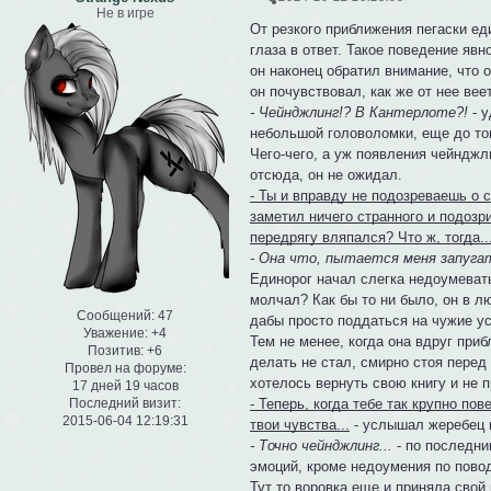
Не в игре
От резкого приближения пегаски ед
глаза в ответ. Такое поведение яв
он наконец обратил внимание, что о
он почувствовал, как же от нее вее
- Чейнджлинг!? В Кантерлоте?!
- у
небольшой головоломки, еще до тог
Чего-чего, а уж появления чейнджл
отсюда, он не ожидал.
- Ты и вправду не подозреваешь о 
заметил ничего странного и подозр
передрягу вляпался? Что ж, тогда..
- Она что, пытается меня запуга
Единорог начал слегка недоумевать
молчал? Как бы то ни было, он в л
Сообщений:
47
дабы просто поддаться на чужие у
Уважение:
+4
Тем не менее, когда она вдруг приб
Позитив:
+6
делать не стал, смирно стоя перед 
Провел на форуме:
хотелось вернуть свою книгу и не п
17 дней 19 часов
Последний визит:
- Теперь, когда тебе так крупно по
2015-06-04 12:19:31
твои чувства...
- услышал жеребец 
- Точно чейнджлинг...
- по последни
эмоций, кроме недоумения по пово
Тут то воровка еще и приняла свой 