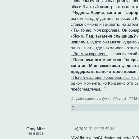
королевы сулит лишь огромную непр
нём и быстрый осмотр показал, что
- Чудно... Радист, капитан Тэрро
вспомнив одну деталь, спросила Кри
стойке смирно и закивать, но затем
- Так точно, моя королева! Он обн
- Ясно. Рэд, ты меня слышишь? -
шпилями, будто они могли куда-то 
одно - знать, где находилась эта 
- Да, моя королева!
- псионический 
- План немного меняется. Теперь
капитан. Мне важно знать, где эт
придержать на некоторое время, 
- Понял вас, моя королева, я... мы
одном моменте, но Кризалис это бы
представления..."
Отредактировано Queen Chrysalis (2015-0
0
Gray Mist
2015-01-06 00:47:38
Не в игре
[AVA]http://img04.deviantart.net/a01