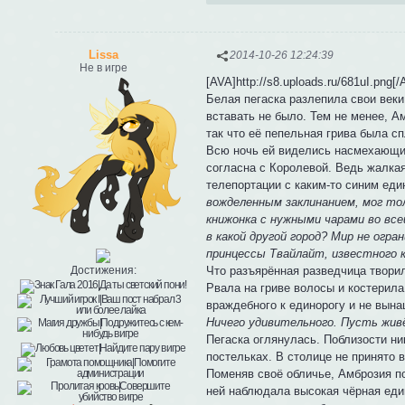
Lissa
2014-10-26 12:24:39
Не в игре
[AVA]http://s8.uploads.ru/681uI.png[/
Белая пегаска разлепила свои веки
вставать не было. Тем не менее, А
так что её пепельная грива была с
Всю ночь ей виделись насмехающие
согласна с Королевой. Ведь жалкая
телепортации с каким-то синим еди
вожделенным заклинанием, мог тол
книжонка с нужными чарами во все
в какой другой город? Мир не огр
принцессы Твайлайт, известного 
Что разъярённая разведчица творил
Достижения:
Рвала на гриве волосы и костерила
враждебного к единорогу и не вына
Ничего удивительного. Пусть жив
Пегаска оглянулась. Поблизости ни
постельках. В столице не принято 
Поменяв своё обличье, Амброзия по
ней наблюдала высокая чёрная еди