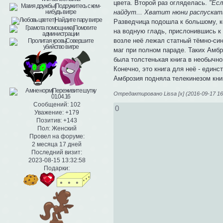
цвета. Второй раз огляделась.
"Есл
найдут... Хватит нюни распускат
Разведчица подошла к большому, к
на водную гладь, прислонившись к
возле неё лежал статный тёмно-син
маг при полном параде. Таких Амбр
была толстенькая книга в необычн
Конечно, это книга для неё - единс
Амброзия подняла телекинезом кн
Отредактировано Lissa [x] (2016-09-17 16
Сообщений:
102
0
Уважение:
+179
Позитив:
+143
Пол:
Женский
Провел на форуме:
2 месяца 17 дней
Последний визит:
2023-08-15 13:32:58
Подарки: