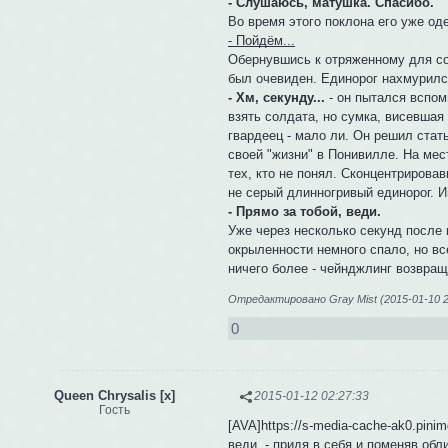
- Слушаюсь, матушка. Спасибо.
Во время этого поклона его уже од
- Пойдём...
Обернувшись к отряженному для соп
был очевиден. Единорог нахмурилс
- Хм, секунду...
- он пытался вспом
взять солдата, но сумка, висевшая 
гвардеец - мало ли. Он решил стат
своей "жизни" в Понивилле. На ме
тех, кто не понял. Сконцентрирова
не серый длинногривый единорог. И
- Прямо за тобой, веди.
Уже через несколько секунд после 
окрыленности немного спало, но вс
ничего более - чейнджлинг возвращ
Отредактировано Gray Mist (2015-01-10 2
0
Queen Chrysalis [x]
2015-01-12 02:27:33
Гость
[AVA]https://s-media-cache-ak0.pini
веди.
- придя в себя и поменяв обл