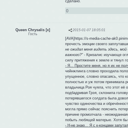
сделано.
0
Queen Chrysalis [x]
2015-01-07 18:05:01
Гость
[AVA]https://s-media-cache-ak0.pin
прочесть эмоции своего заплутавше
не ожидал меня видеть здесь, мой 
важного?"
- Кризалис изучающе огл
силу притяжения к земле и тянул г
- Я... Простите меня, но я их не п
чейнжлинга словно проходила полос
упущенное, словно опасаясь, что к
полностью и уж потом принимала ре
владычица Роя чуяла, что этот её 
подбадривая Грэя, склонила голову
потерявшегося солдата была довол
чувство одиночества и обречённости
могла прямо сейчас пояснить потер
причине промолчала - неожиданная
побыть любящей матерью. Хотя бы 
- Н-не знаю... Я с к-концами запут