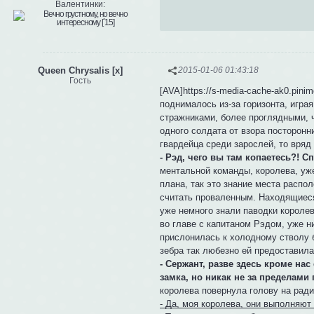
Валентинки:
Queen Chrysalis [x]
2015-01-06 01:43:18
Гость
[AVA]https://s-media-cache-ak0.pin
поднималось из-за горизонта, играя
стражниками, более проглядными, 
одного солдата от взора посторонн
гвардейца среди зарослей, то вряд 
- Рэд, чего вы там копаетесь?! С
ментальной команды, королева, уже
плана, так это знание места распо
считать проваленным. Находящиеся
уже немного знали паводки королевы
во главе с капитаном Рэдом, уже н
прислонилась к холодному стволу 
зебра так любезно ей предоставила.
- Сержант, разве здесь кроме на
замка, но никак не за пределами г
королева повернула голову на ради
- Да, моя королева, они выполняют 