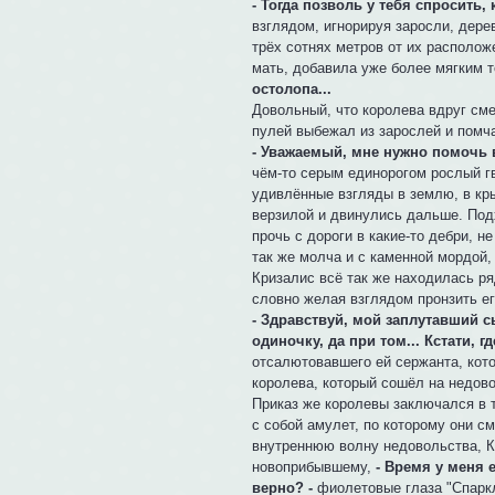
- Тогда позволь у тебя спросить,
взглядом, игнорируя заросли, дере
трёх сотнях метров от их располож
мать, добавила уже более мягким т
остолопа...
Довольный, что королева вдруг сме
пулей выбежал из зарослей и помча
- Уважаемый, мне нужно помочь в
чём-то серым единорогом рослый г
удивлённые взгляды в землю, в кры
верзилой и двинулись дальше. Под
прочь с дороги в какие-то дебри, н
так же молча и с каменной мордой,
Кризалис всё так же находилась ря
словно желая взглядом пронзить ег
- Здравствуй, мой заплутавший с
одиночку, да при том... Кстати, 
отсалютовавшего ей сержанта, кот
королева, который сошёл на недово
Приказ же королевы заключался в т
с собой амулет, по которому они 
внутреннюю волну недовольства, К
новоприбывшему,
- Время у меня 
верно? -
фиолетовые глаза "Спарк