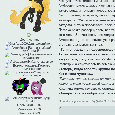
без сучка, без задоринки. И вот та
Амброзия прислушалась к отчаянны
такого рода, интонация голоса зева
было странно, от угроз единорог п
не открыть.
"Интересно-интересно..
заперта, а пони предлагает свою 
Пегаска резко развернулась, всё т
кого-либо. Злобно окинув взглядом 
Амброзия подлетела вплотную к р
Достижения:
его пару разноцветных глаз.
- Ты и вправду не подозреваешь 
Ты не заметил ничего странного 
какую передрягу вляпался? Что ж,
Разведчица спустилась на землю и
- Теперь, когда тебе так крупно 
Как и твои чувства...
"Плевать, что он может на меня 
хвалить меня после этой кражи, а
Хищница торжествующе оскалилась,
- Теперь ты всё сообразил? Тебе 
Отредактировано Lissa [x] (2016-09-17 16
Сообщений:
102
0
Уважение:
+179
Позитив:
+143