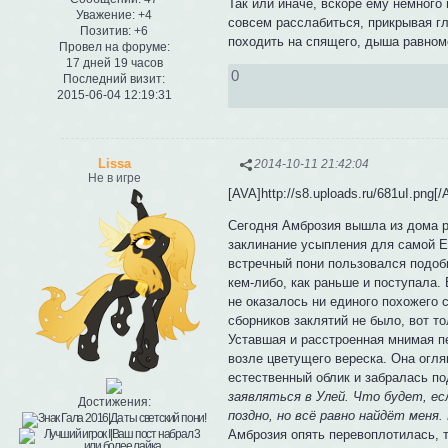
Так или иначе, вскоре ему немного
Уважение:
+4
совсем расслабиться, прикрывая гл
Позитив:
+6
походить на спящего, дыша равном
Провел на форуме:
17 дней 19 часов
0
Последний визит:
2015-06-04 12:19:31
Lissa
2014-10-11 21:42:04
Не в игре
[AVA]http://s8.uploads.ru/681uI.png[/
Сегодня Амброзия вышла из дома р
заклинание усыпления для самой Е
встречный пони пользовался подобн
кем-либо, как раньше и поступала.
не оказалось ни единого похожего 
сборников заклятий не было, вот т
Уставшая и расстроенная мнимая п
возле цветущего вереска. Она огля
естественный облик и забралась п
заявляться в Улей. Что будет, ес
Достижения:
поздно, но всё равно найдёт меня. 
Амброзия опять перевоплотилась, т