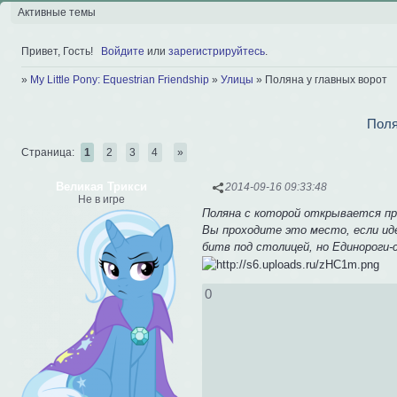
Активные темы
Привет, Гость!
Войдите
или
зарегистрируйтесь
.
»
My Little Pony: Equestrian Friendship
»
Улицы
»
Поляна у главных ворот
Поля
Страница:
1
2
3
4
»
Великая Трикси
2014-09-16 09:33:48
Не в игре
Поляна с которой открывается пр
Вы проходите это место, если ид
битв под столицей, но Единороги
0