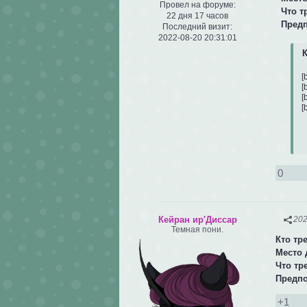
Провел на форуме:
Что т
22 дня 17 часов
Пред
Последний визит:
2022-08-20 20:31:01
К
[
[
[
[
0
Кейран ир'Диссар
202
Темная пони.
Кто тр
Место 
Что тр
Предп
+1