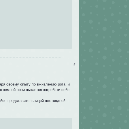
6
аря своему опыту по вживлению рога, и
о земной пони пытается загребсти себе
ейся представительницей плотоядной