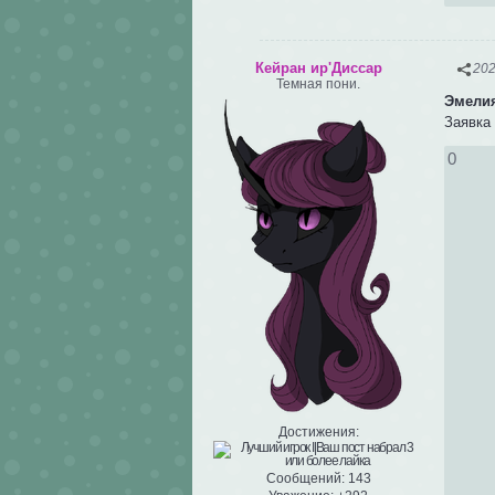
Кейран ир'Диссар
202
Темная пони.
Эмели
Заявка 
0
Достижения:
Сообщений:
143