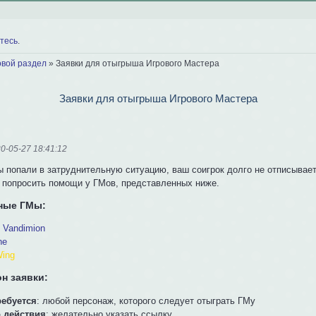
тесь
.
овой раздел
»
Заявки для отыгрыша Игрового Мастера
Заявки для отыгрыша Игрового Мастера
0-05-27 18:41:12
ы попали в затруднительную ситуацию, ваш соигрок долго не отписывает
 попросить помощи у ГМов, представленных ниже.
ные ГМы:
l Vandimion
ne
Wing
н заявки:
ребуется
: любой персонаж, которого следует отыграть ГМу
 действия
: желательно указать ссылку