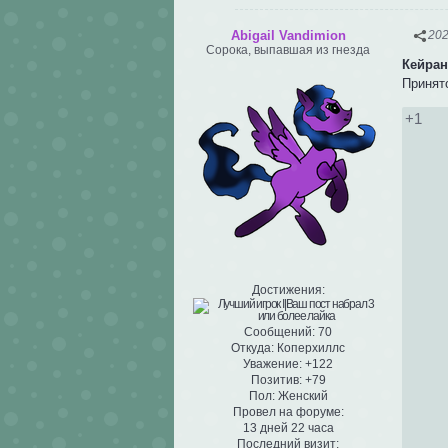
Abigail Vandimion
202
Сорока, выпавшая из гнезда
Кейран
Приня
+1
Достижения:
Сообщений:
70
Откуда:
Коперхиллс
Уважение:
+122
Позитив:
+79
Пол:
Женский
Провел на форуме:
13 дней 22 часа
Последний визит: