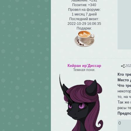
Уважение:
+292
Позитив:
+340
Провел на форуме:
1 месяц 7 дней
Последний визит:
2022-10-29 16:06:35
Подарки:
Кейран ир'Диссар
202
Темная пони.
Кто тр
Место 
Что тр
некото
то, на 
Так же
расы т
Предп
0