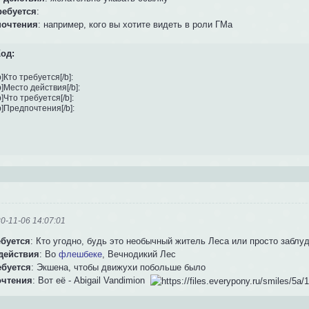
ребуется
:
почтения
: например, кого вы хотите видеть в роли ГМа
од:
b]Кто требуется[/b]:

b]Место действия[/b]:

b]Что требуется[/b]:

b]Предпочтения[/b]:
0-11-06 14:07:01
ебуется
: Кто угодно, будь это необычный житель Леса или просто заблу
действия
: Во
флешбеке
, Вечнодикий Лес
ебуется
: Экшена, чтобы движухи побольше было
очтения
: Вот её - Abigail Vandimion