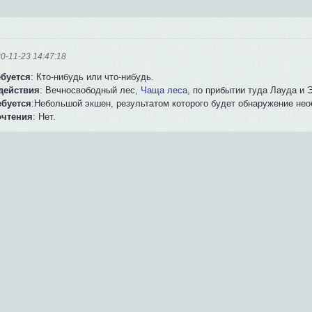
0-11-23 14:47:18
ебуется
: Кто-нибудь или что-нибудь.
действия
: Вечносвободный лес,
Чаща леса
, по прибытии туда Лауда и 
ебуется
:Небольшой экшен, результатом которого будет обнаружение необ
очтения
: Нет.