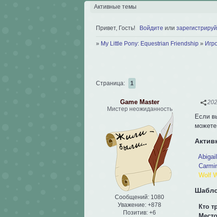
Активные темы
Привет, Гость!
Войдите
или
зарегистрируй
»
My Little Pony: Equestrian Friendship
»
Игр
Страница:
1
Game Master
202
Мистер неожиданность
Если в
можете
Актив
Abigai
Carmi
Wolf 
Шабло
Сообщений:
1080
Уважение:
+878
Кто т
Позитив:
+6
Место