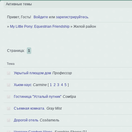
Активные темы
Привет, Гость!
Войдите
или
зарегистрируйтесь
.
»
My Little Pony: Equestrian Friendship
»
Жилой район
Страница:
1
Тема
Укрытый плющом дом
Профессор
Хьюм-хаус
Carmine
[
1
2
3
4
5
]
Гостиница "Усталый путник"
Сомбра
Съемная комната.
Gray Mist
Дорогой отель
Создатель
Чертоги Сапфир Шорс.
Sapphire Shores [1]