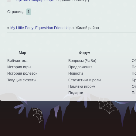
Страница:
1
»
My Little Pony: Equestrian Friendship
»
Жилой район
Мир
Форум
Библиотека
Вопросы
(
ЧаВо
)
Об
История игры
Предложения
По
История ролевой
Новости
По
Текущие сюжеты
Статистика и роли
Бр
Памятка игроку
От
Подарки
По