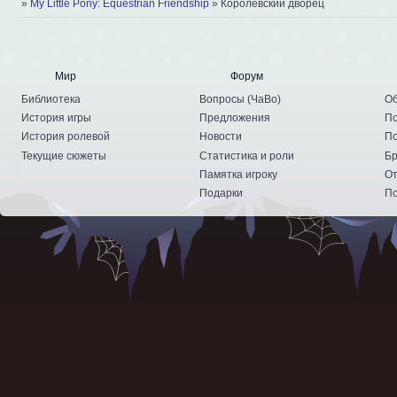
»
My Little Pony: Equestrian Friendship
»
Королевский дворец
Мир
Форум
Библиотека
Вопросы
(
ЧаВо
)
Об
История игры
Предложения
По
История ролевой
Новости
По
Текущие сюжеты
Статистика и роли
Бр
Памятка игроку
От
Подарки
По