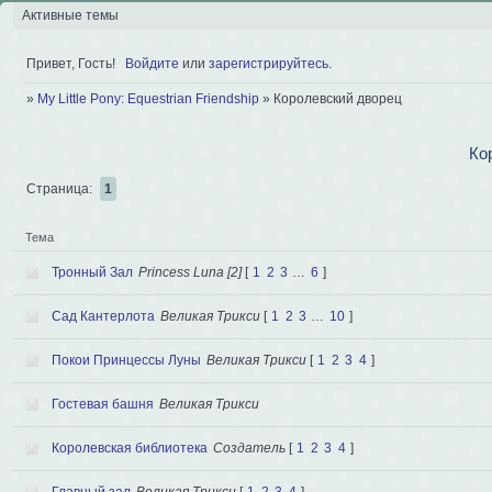
Активные темы
Привет, Гость!
Войдите
или
зарегистрируйтесь
.
»
My Little Pony: Equestrian Friendship
»
Королевский дворец
Ко
Страница:
1
Тема
Тронный Зал
Princess Luna [2]
[
1
2
3
…
6
]
Сад Кантерлота
Великая Трикси
[
1
2
3
…
10
]
Покои Принцессы Луны
Великая Трикси
[
1
2
3
4
]
Гостевая башня
Великая Трикси
Королевская библиотека
Создатель
[
1
2
3
4
]
Главный зал
Великая Трикси
[
1
2
3
4
]