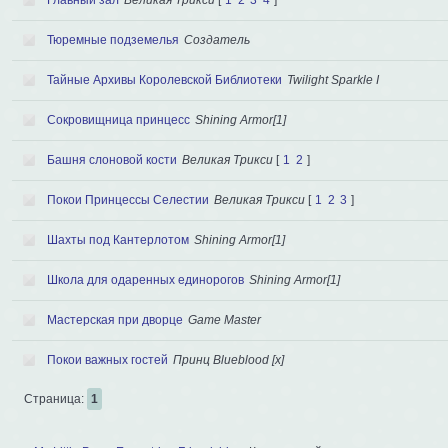
Тюремные подземелья
Создатель
Тайные Архивы Королевской Библиотеки
Twilight Sparkle I
Сокровищница принцесс
Shining Armor[1]
Башня слоновой кости
Великая Трикси
[
1
2
]
Покои Принцессы Селестии
Великая Трикси
[
1
2
3
]
Шахты под Кантерлотом
Shining Armor[1]
Школа для одаренных единорогов
Shining Armor[1]
Мастерская при дворце
Game Master
Покои важных гостей
Принц Blueblood [x]
Страница:
1