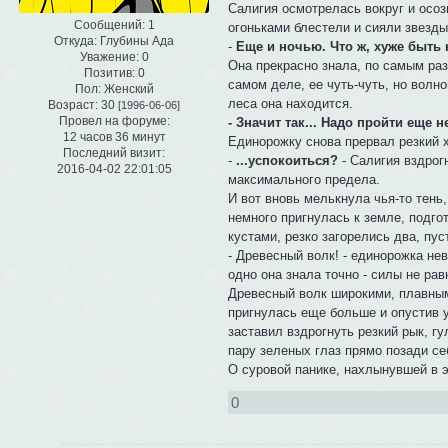
Салигия осмотрелась вокруг и осоз
Сообщений:
1
огоньками блестели и сияли звезды
Откуда:
Глубины Ада
-
Еще и ночью. Что ж, хуже быть 
Уважение:
0
Она прекрасно знала, по самым раз
Позитив:
0
самом деле, ее чуть-чуть, но волно
Пол:
Женский
леса она находится.
Возраст:
30
[1996-06-06]
Провел на форуме:
- Значит так... Надо пройти еще 
12 часов 36 минут
Единорожку снова прервал резкий х
Последний визит:
-
...успокоиться?
- Салигия вздрог
2016-04-02 22:01:05
максимального предела.
И вот вновь мелькнула чья-то тен
немного пригнулась к земле, подгот
кустами, резко загорелись два, пу
- Древесный волк! - единорожка нев
одно она знала точно - силы не рав
Древесный волк широкими, плавным
пригнулась еще больше и опустив 
заставил вздрогнуть резкий рык, г
пару зеленых глаз прямо позади с
О суровой панике, нахлынувшей в э
0