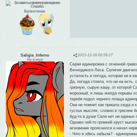
Валентинки:
Saligia_Inferno
2015-12-26 00:59:27
Не в игре
Серая единорожка с огненной грив
Вечнодикого Леса. Салигия двигала
усталость и погода, которая ни в к
Да, погода стояла, что ни на есть
грязную, сырую кашу, от которой С
морозный, и лишь иногда порывы хо
теребя подол черного плаща едино
Она не помнит как пришла сюда и к
густых мыслях, словно в трясине б
буд-то в душе Сали нет ни единых 
Однако чей-то громкий хруст высво
мгновение прояснился и начал нер
-
Что я здесь забыла?
- единорожк