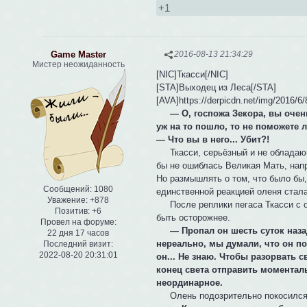
+1
Game Master
2016-08-13 21:34:29
Мистер неожиданность
[NIC]Ткасси[/NIC]
[STA]Выходец из Леса[/STA]
[AVA]https://derpicdn.net/img/2016/6
— О, госпожа Зекора, вы очен
уж на то пошло, то не поможете л
— Что вы в него... Убит?!
Ткасси, серьёзный и не обладающи
бы не ошиблась Великая Мать, напр
Но размышлять о том, что было бы,
Сообщений:
1080
единственной реакцией оленя стала
Уважение:
+878
После реплики пегаса Ткасси с оп
Позитив:
+6
быть осторожнее.
Провел на форуме:
— Пропал он шесть суток наза
22 дня 17 часов
нереально, мы думали, что он по
Последний визит:
2022-08-20 20:31:01
он... Не знаю. Чтобы разорвать 
конец света отправить моментальн
неординарное.
Олень подозрительно покосился н