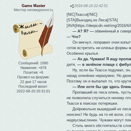
Game Master
2016-08-10 22:42:51
Мистер неожиданность
[NIC]Ткасси[/NIC]
[STA]Выходец из Леса[/STA]
[AVA]https://derpicdn.net/img/2016/6
— А? Я? —
обвинённый в север
— Что?
Он мигнул, поправил очки копыто
готов встретить не-оленьи формы ж
Особенно крылья.
— Ах да. Чужаки! Я ищу проп
Сообщений:
1080
дитя,
— в зелёном плаще с фибул
Уважение:
+878
Ну, если бы Ткасси подумал, он, 
Позитив:
+6
назад оленёнке неразумно. Но двое
Провел на форуме:
Поэтому он и выпалил то, что крути
22 дня 17 часов
— Или хотя бы где здесь бли
Последний визит:
2022-08-20 20:31:01
Пропавший из леса олень, пусть д
не позволила случиться ничему пло
Ткасси в поисках потеряшки.
Добровольно вышедший из леса ол
нонсенс! Не будь на то её воли, с
недвусмысленен. Чужаки могут пом
Столь много обстоятельств сложил