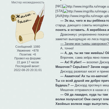
Мистер неожиданность
[NIC]
[STA]
[AVA]http://www.imgzilla.ru/image.u
— Эх вы, чего ж вы ребёнка-т
старца, дающего советы молодёжи
понять и оставить. А жеребёнка и
Драконикус укоризненно покачал го
заметил выходящую из леса подозри
— Зачем мои тыквы заворожил?
Сообщений:
1080
А, точно!
Уважение:
+878
— А, да, ты же там живёшь! Ой
Позитив:
+6
Впрочем, сама зебра явно помнила,
Провел на форуме:
— Ах! Я убит! —
возопил Диско
22 дня 17 часов
Последний визит:
Мешочек? Серьёзно? Зачем кида
2022-08-20 20:31:01
Дискорд развязал кисет и приню
— Аааапчхи! Ах ты ко-аапчхи!
Ты со всей душой им добро причи
Будешь? —
Дискорд протянул меш
Мешочек отправился в казан и с 
— Ой да лааадно, куда ты там
волки получатся! Они смогут пле
Хвойных волков надо выпустить 