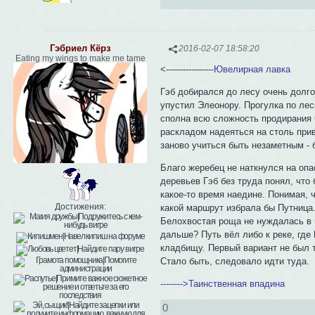
Гэбриел Кёрз
2016-02-07 18:58:20
Eating my wings to make me tame
<-----------------
Ювелирная лавка
Гэб добирался до лесу очень долго
упустил Элеонору. Прогулка по лес
сполна всю сложность продирания ч
раскладом надеяться на столь при
заново учиться быть незаметным - 
Благо жеребец не наткнулся на оп
деревьев Гэб без труда понял, что
какое-то время наедине. Понимая, 
Достижения:
какой маршрут избрала бы Путница
Белохвостая роща не нуждалась в
дальше? Путь вёл либо к реке, где
кладбищу. Первый вариант не был т
Стало быть, следовало идти туда.
-------->Таинственная впадина
0