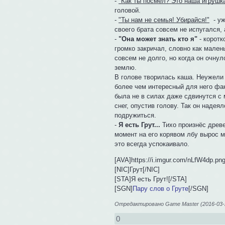
-
"Как ты посмел? Это наша игрушка
головой.
-
"Ты нам не семья! Убирайся!"
- уж
своего брата совсем не испугался,
-
"Она может знать кто я"
- коротк
громко закричал, словно как мале
совсем не долго, но когда он очн
землю.
В голове творилась каша. Неужели 
более чем интересный для него фак
была не в силах даже сдвинутся с 
снег, опустив голову. Так он надея
подружиться.
-
Я есть Грут...
Тихо произнёс древе
момент на его корявом лбу вырос м
это всегда успокаивало.
[AVA]https://i.imgur.com/nLfW4dp.pn
[NIC]Грут[/NIC]
[STA]Я есть Грут![/STA]
[SGN]
Пару слов о Груте
[/SGN]
Отредактировано Game Master (2016-03-2
0