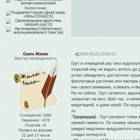
Валентинки:
Game Master
2016-03-22 23:06:53
Мистер неожиданность
Грут в очередной раз тихо вздохнул
открытий ему не видать вплоть до 
успел обнаружить достаточно чудн
фиолетовые растения или пантера с
них своего внимания, а бежать и бе
Но не сейчас. Грут затаился, вдых
запрыгнет на него. Шёл час, и ниче
медитацией, и даже игрой. Он ощущ
то.
Сообщений:
1080
-Тррррщщщ!
- Грут раскрыл глаза 
Уважение:
+878
пряной свежести. По своему обыкн
Позитив:
+6
увидел медленно крадущегося хищн
Провел на форуме:
сладко потянулся.
22 дня 17 часов