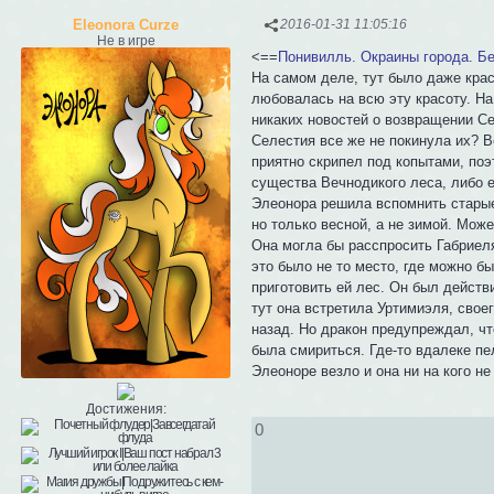
Eleonora Curze
2016-01-31 11:05:16
Не в игре
<==
Понивилль. Окраины города. Б
На самом деле, тут было даже кра
любовалась на всю эту красоту. На
никаких новостей о возвращении Сел
Селестия все же не покинула их? В
приятно скрипел под копытами, поэ
существа Вечнодикого леса, либо е
Элеонора решила вспомнить старые 
но только весной, а не зимой. Мож
Она могла бы расспросить Габриеля
это было не то место, где можно бы
приготовить ей лес. Он был действ
тут она встретила Уртимиэля, своег
назад. Но дракон предупреждал, что
была смириться. Где-то вдалеке пел
Элеоноре везло и она ни на кого н
Достижения:
0