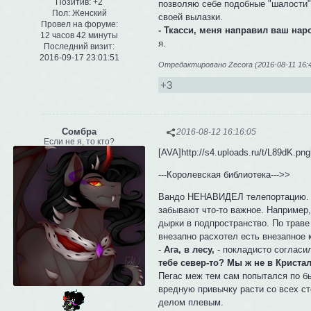
Позитив:
+2
позволяю себе подобные "шалости".
Пол:
Женский
своей вылазки.
Провел на форуме:
- Ткасси, меня направил ваш нар
12 часов 42 минуты
я.
Последний визит:
2016-09-17 23:01:51
Отредактировано Zecora (2016-08-11 16:4
+3
Сомбра
2016-08-12 16:16:05
Если не я, то кто?
[AVA]http://s4.uploads.ru/t/L89dK.pn
---Королевская библиотека--->>
Вандо НЕНАВИДЕЛ телепортацию. Ос
забывают что-то важное. Например,
дырки в подпространство. По траве
внезапно расхотел есть внезапное 
-
Ага, в лесу,
- покладисто согласи
тебе север-то? Мы ж не в Криста
Пегас меж тем сам попытался по бы
вредную привычку расти со всех с
делом плевым.