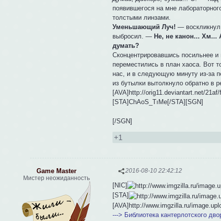
появившегося на мне лабораторног
толстыми линзами.
Уменьшающий Луч!
— воскликнул 
выбросил. —
Не, не канон... Хм..
думать?
Сконцентрировавшись посильнее и 
переместились в план хаоса. Вот т
нас, и в следующую минуту из-за п
из бутылки вытолкнуло обратно в р
[AVA]http://orig11.deviantart.net/21af
[STA]ChAoS_TıMe[/STA][SGN]
[/SGN]
+1
Game Master
2016-08-10 22:42:12
Мистер неожиданность
[NIC]
[STA]
[AVA]http://www.imgzilla.ru/image.u
---> Библиотека кантерлотского дво