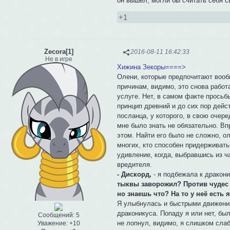
он вышел, могли бы считать себя с
+1
Zecora[1]
2016-08-11 16:42:33
Не в игре
Хижина Зекоры====>
Олени, которые предпочитают вооб
причинам, видимо, это снова работ
услуге. Нет, в самом факте просьбы
принцип древний и до сих пор дей
посланца, у которого, в свою очере
мне было знать не обязательно. Вп
этом. Найти его было не сложно, о
многих, кто способен придерживать
удивление, когда, выбравшись из ч
вредителя.
- Дискорд,
- я подбежала к дракони
тыквы заворожил? Против чудес п
но знаешь что? На то у неё есть я
Я улыбнулась и быстрыми движения
драконикуса. Попаду я или нет, бы
Сообщений:
5
не лопнул, видимо, я слишком слабо
Уважение:
+10