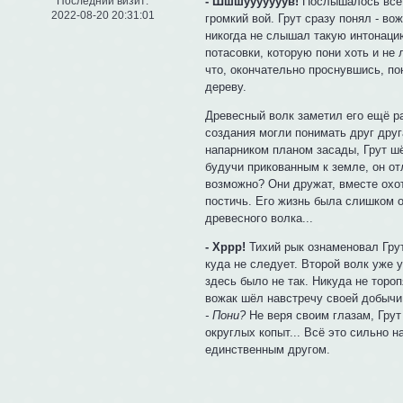
- Шшшууууууув!
Послышалось всё о
Последний визит:
2022-08-20 20:31:01
громкий вой. Грут сразу понял - в
никогда не слышал такую интонаци
потасовки, которую пони хоть и не
что, окончательно проснувшись, п
дереву.
Древесный волк заметил его ещё ра
создания могли понимать друг дру
напарником планом засады, Грут шё
будучи прикованным к земле, он от
возможно? Они дружат, вместе охот
постичь. Его жизнь была слишком о
древесного волка...
- Хррр!
Тихий рык ознаменовал Грут
куда не следует. Второй волк уже у
здесь было не так. Никуда не торо
вожак шёл навстречу своей добычи
- Пони?
Не веря своим глазам, Грут
округлых копыт... Всё это сильно н
единственным другом.