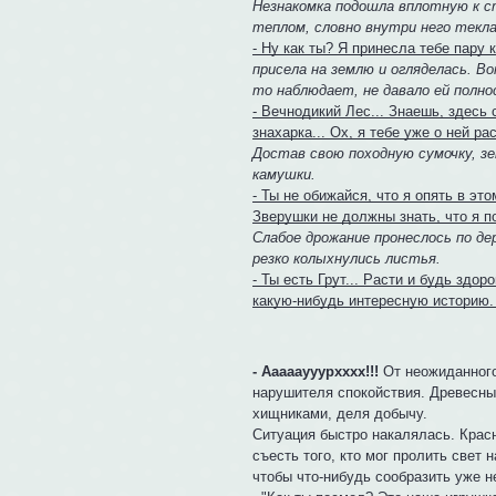
Незнакомка подошла вплотную к ст
теплом, словно внутри него текла
- Ну как ты? Я принесла тебе пару
присела на землю и огляделась. Во
то наблюдает, не давало ей полн
- Вечнодикий Лес... Знаешь, здесь
знахарка... Ох, я тебе уже о ней р
Достав свою походную сумочку, з
камушки.
- Ты не обижайся, что я опять в эт
Зверушки не должны знать, что я п
Слабое дрожание пронеслось по дер
резко колыхнулись листья.
- Ты есть Грут... Расти и будь здо
какую-нибудь интересную историю. 
- Аааааууурхххх!!!
От неожиданного 
нарушителя спокойствия. Древесны
хищниками, деля добычу.
Ситуация быстро накалялась. Красн
съесть того, кто мог пролить свет 
чтобы что-нибудь сообразить уже н