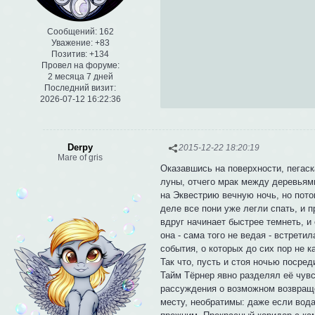
Сообщений:
162
Уважение:
+83
Позитив:
+134
Провел на форуме:
2 месяца 7 дней
Последний визит:
2026-07-12 16:22:36
Derpy
2015-12-22 18:20:19
Mare of gris
Оказавшись на поверхности, пегаск
луны, отчего мрак между деревьям
на Эквестрию вечную ночь, но пото
деле все пони уже легли спать, и п
вдруг начинает быстрее темнеть, и
она - сама того не ведая - встрети
события, о которых до сих пор не 
Так что, пусть и стоя ночью посре
Тайм Тёрнер явно разделял её чувс
рассуждения о возможном возвраще
месту, необратимы: даже если вода