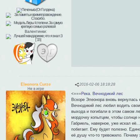
Валентинки:
Eleonora Curze
2016-02-06 18:18:28
Не в игре
<===
Река. Вечнодикий лес
Вскоре Элеонора вновь вернулась н
Вечнодикий лес любил водить своих
выхода и погибали в этом самом ле
мордочку копытцем, чтобы солнце н
Габриель, наверное, уже искал её.
побегает. Ему будет полезно. Едино
её душу что-то тревожило. Почему 