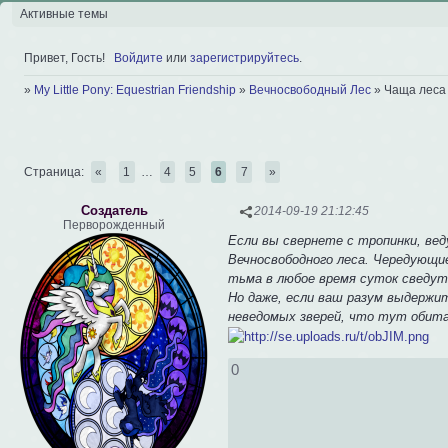
Активные темы
Привет, Гость!
Войдите
или
зарегистрируйтесь
.
»
My Little Pony: Equestrian Friendship
»
Вечносвободный Лес
»
Чаща леса
Страница:
«
1
…
4
5
6
7
»
Создатель
2014-09-19 21:12:45
Перворожденный
Если вы свернете с тропинки, вед
Вечносвободного леса. Чередующи
тьма в любое время суток сведут 
Но даже, если ваш разум выдержит
неведомых зверей, что тут обита
0