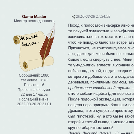
Game Master
2016-03-28 17:34:58
Мистер неожиданность
Поход к полосатой знахарке явно не
то пахучей жидкостью и зарифмован
засиживаться в тех местах и напра
чтоб не повадно было так встречат
Признаться, не контролируемое мно
лес, даже для меня было несколько
бывает, если свернуть с неё. Меня 
то умудрились вплести яблочную с
сейчас надо мной, но для создания 
Сообщений:
1080
которого и добивалось это создани
Уважение:
+878
деревьями, приличным холмом, зан
Позитив:
+6
приближение грандиозной шутки!
—
Провел на форуме:
стиле собаки-ищейки (для верности
22 дня 17 часов
После подобной экспедиции, котора
Последний визит:
2022-08-20 20:31:01
пещера-нора прикрыта большим вал
Дракона, и это существо просто жу
был гипотезой, ну, а кто бы не зах
второй и третий выводы мешали пос
крупногабаритным соней.
Думай, Дискорд, думай... О!
— над м