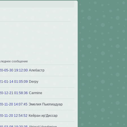
следнее сообщение
20-05-30 19:12:00
Алебастр
21-01-14 01:05:09
Derpy
20-12-21 01:58:36
Carmine
20-11-20 14:07:45
Эмелия Пьюпиадуар
20-11-20 12:54:52
Кейран ир'Диссар
20-03-08 19:20:35
Abigail Vandimion