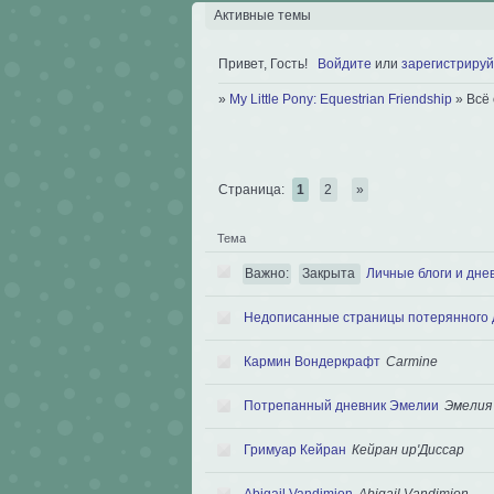
Активные темы
Привет, Гость!
Войдите
или
зарегистрируй
»
My Little Pony: Equestrian Friendship
»
Всё
Страница:
1
2
»
Тема
Важно:
Закрыта
Личные блоги и дне
Недописанные страницы потерянного 
Кармин Вондеркрафт
Carmine
Потрепанный дневник Эмелии
Эмелия
Гримуар Кейран
Кейран ир'Диссар
Abigail Vandimion
Abigail Vandimion