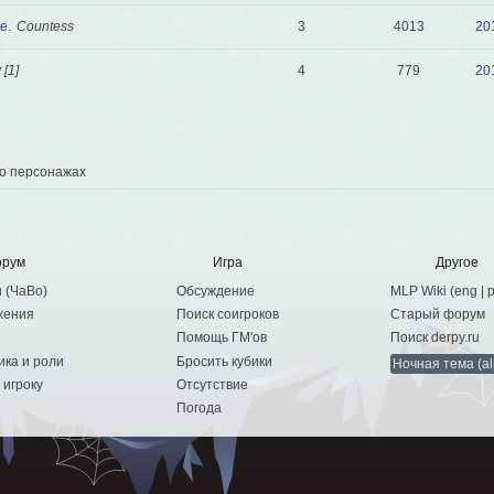
e.
Сountess
3
4013
20
[1]
4
779
20
 о персонажах
орум
Игра
Другое
ы
(
ЧаВо
)
Обсуждение
MLP Wiki (
eng
|
жения
Поиск соигроков
Старый форум
Помощь ГМ'ов
Поиск derpy.ru
ика и роли
Бросить кубики
Ночная тема (al
 игроку
Отсутствие
и
Погода