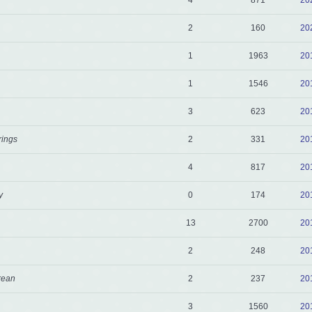
2
160
20
1
1963
20
1
1546
20
3
623
20
rings
2
331
20
4
817
20
y
0
174
20
13
2700
20
2
248
20
rean
2
237
20
3
1560
20