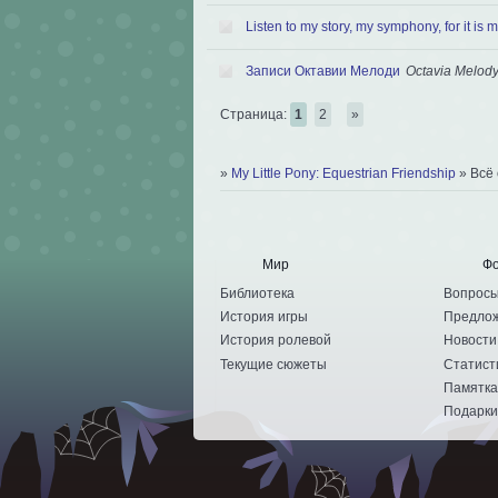
Listen to my story, my symphony, for it is m
Записи Октавии Мелоди
Octavia Melody 
Страница:
1
2
»
»
My Little Pony: Equestrian Friendship
»
Всё
Мир
Ф
Библиотека
Вопрос
История игры
Предло
История ролевой
Новости
Текущие сюжеты
Статист
Памятка
Подарк