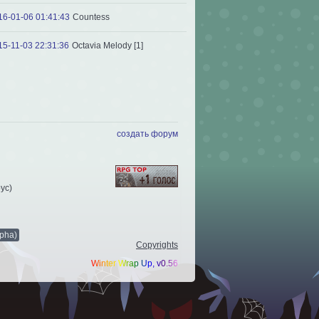
16-01-06 01:41:43
Сountess
15-11-03 22:31:36
Octavia Melody [1]
создать форум
рус
)
pha)
Copyrights
Winter Wrap Up, v0.56