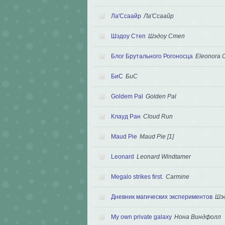
Ла'Ссаайр
Ла'Ссаайр
Шэдоу Степ
Шэдоу Степ
Блог Брутального Рогоносца
Eleonora 
БиС
БиС
Goldem Pal
Golden Pal
Клауд Ран
Cloud Run
Maud Pie
Maud Pie [1]
Leonard
Leonard Windtamer
Megalo strikes first.
Carmine
Дневник магических экспериментов
Шэ
My own private galaxy
Нона Виндфолл