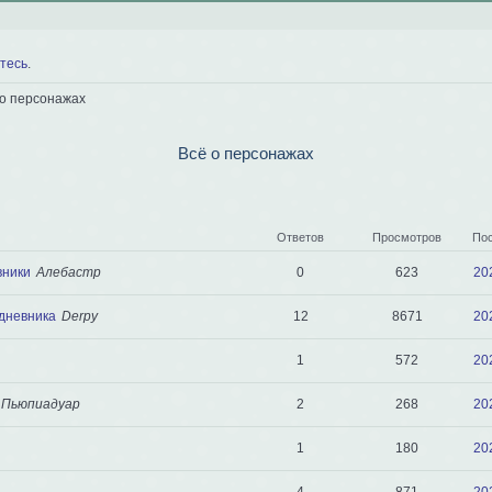
тесь
.
 о персонажах
Всё о персонажах
Ответов
Просмотров
По
0
623
20
вники
Алебастр
дневника
Derpy
12
8671
20
1
572
20
 Пьюпиадуар
2
268
20
1
180
20
4
871
20