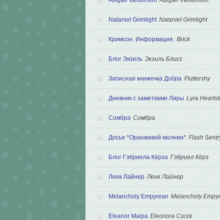
Nataniel Grimlight
Nataniel Grimlight
Кримсон. Информация.
Brick
Блог Экзиль
Экзиль Блисс
Записная книжечка Добра
Fluttershy
Дневник с заметками Лиры
Lyra Heartst
Сомбра
Сомбра
Досье *Оранжевой молнии*
Flash Sentr
Блог Гэбриела Кёрза
Гэбриел Кёрз
Ленк Лайнер
Ленк Лайнер
Melancholy Empyrean
Melancholy Empy
Eleanor Maipa
Eleonora Curze