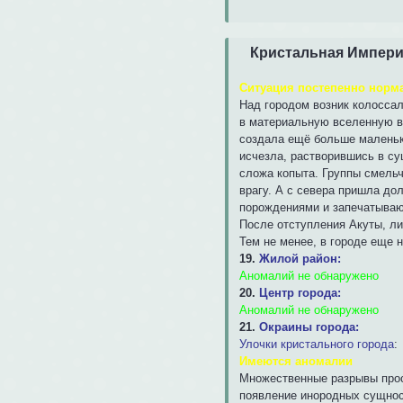
Кристальная Импер
Ситуация постепенно норма
Над городом возник колоссал
в материальную вселенную вы
создала ещё больше маленьки
исчезла, растворившись в су
сложа копыта. Группы смельч
врагу. А с севера пришла до
порождениями и запечатываю
После отступления Акуты, ли
Тем не менее, в городе еще н
19.
Жилой район:
Аномалий не обнаружено
20.
Центр города:
Аномалий не обнаружено
21.
Окраины города:
Улочки кристального города
:
Имеются аномалии
Множественные разрывы прос
появление инородных сущнос