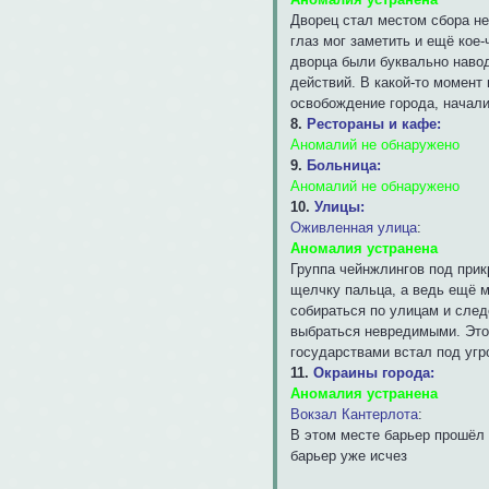
Дворец стал местом сбора не
глаз мог заметить и ещё кое-
дворца были буквально навод
действий. В какой-то момент
освобождение города, начал
8.
Рестораны и кафе:
Аномалий не обнаружено
9.
Больница:
Аномалий не обнаружено
10.
Улицы:
Оживленная улица
:
Аномалия устранена
Группа чейнжлингов под прик
щелчку пальца, а ведь ещё м
собираться по улицам и след
выбраться невредимыми. Это
государствами встал под угр
11.
Окраины города:
Аномалия устранена
Вокзал Кантерлота
:
В этом месте барьер прошёл 
барьер уже исчез