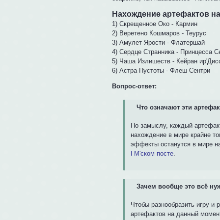
Нахождение артефактов н
1) Скрещенное Око - Кармин
2) Веретено Кошмаров - Теурус
3) Амулет Ярости - Флатершай
4) Сердце Странника - Принцесса С
5) Чаша Излишеств - Кейран ир'Дис
6) Астра Пустоты - Флеш Сентри
Вопрос-ответ:
Что означают эти артефа
По замыслу, каждый артефакт
нахождение в мире крайне то
эффекты останутся в мире н
ГМ'ском посте
.
Зачем вообще это всё ну
Чтобы разнообразить игру и 
артефактов на данный момент 