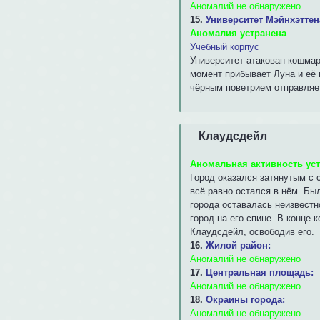
Аномалий не обнаружено
15.
Университет Мэйнхэттен
Аномалия устранена
Учебный корпус
Университет атакован кошмар
момент прибывает Луна и её 
чёрным поветрием отправляе
Клаудсдейл
Аномальная активность ус
Город оказался затянутым с 
всё равно остался в нём. Бы
города оставалась неизвестно
город на его спине. В конце
Клаудсдейл, освободив его.
16.
Жилой район:
Аномалий не обнаружено
17.
Центральная площадь:
Аномалий не обнаружено
18.
Окраины города:
Аномалий не обнаружено