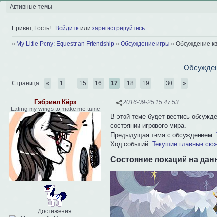
Активные темы
Привет, Гость!
Войдите
или
зарегистрируйтесь
.
»
My Little Pony: Equestrian Friendship
»
Обсуждение игры
»
Обсуждение кв
Обсуждени
Страница:
«
1
…
15
16
17
18
19
…
30
»
Гэбриел Кёрз
2016-09-25 15:47:53
Eating my wings to make me tame
В этой теме будет вестись обсужде
состоянии игрового мира.
Предыдущая тема с обсуждением:
Ход событий:
Текущие главные сю
Состояние локаций на дан
Достижения: