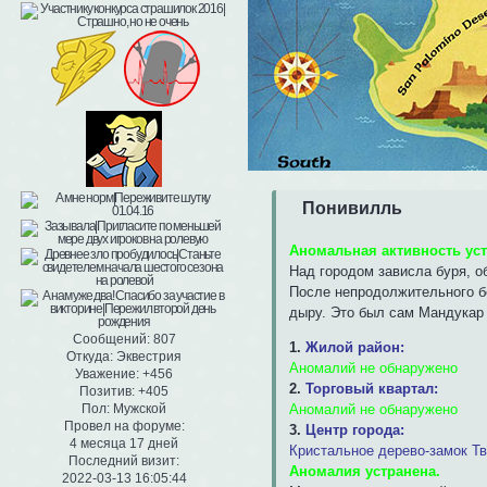
Понивилль
Аномальная активность ус
Над городом зависла буря, о
После непродолжительного бо
дыру. Это был сам Мандукар 
Сообщений:
807
1.
Жилой район:
Откуда:
Эквестрия
Аномалий не обнаружено
Уважение:
+456
2.
Торговый квартал:
Позитив:
+405
Аномалий не обнаружено
Пол:
Мужской
Провел на форуме:
3.
Центр города:
4 месяца 17 дней
Кристальное дерево-замок Т
Последний визит:
Аномалия устранена.
2022-03-13 16:05:44