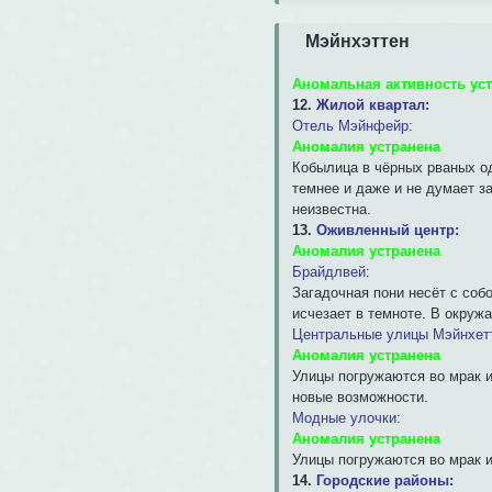
Мэйнхэттен
Аномальная активность ус
12.
Жилой квартал:
Отель Мэйнфейр
:
Аномалия устранена
Кобылица в чёрных рваных од
темнее и даже и не думает з
неизвестна.
13.
Оживленный центр:
Аномалия устранена
Брайдлвей
:
Загадочная пони несёт с соб
исчезает в темноте. В окру
Центральные улицы Мэйнхет
Аномалия устранена
Улицы погружаются во мрак и
новые возможности.
Модные улочки
:
Аномалия устранена
Улицы погружаются во мрак и
14.
Городские районы: