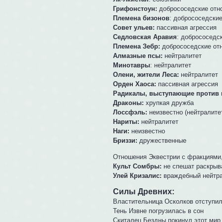
Грифонстоун:
добрососедские отн
Племена бизонов
: добрососедски
Совет ульев:
пассивная агрессия
Седловская Аравия
: добрососедс
Племена Зебр:
добрососедские от
Алмазные псы:
нейтралитет
Минотавры
: нейтралитет
Олени, жители Леса:
нейтралитет
Орден Хаоса:
пассивная агрессия
Радикалы, выступающие против 
Драконы:
хрупкая дружба
Лоссфэль:
неизвестно (нейтралите
Нариты:
нейтралитет
Наги:
неизвестно
Бриззи:
дружественные
Отношения Эквестрии с фракциями,
Культ Сомбры:
не спешат раскрыв
Улей Кризалис:
враждебный нейтр
Силы Древних:
Властительница Осколков отступил
Тень Извне погрузилась в сон
Скиталец Бездны покинул этот мир