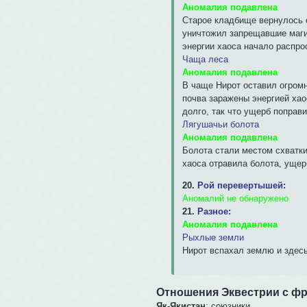
Аномалия подавлена
Старое кладбище вернулось о
уничтожил запрещавшие маги
энергии хаоса начало распро
Чаща леса
Аномалия подавлена
В чаще Нирот оставил огромн
почва заражены энергией хао
долго, так что ущерб поправи
Лягушачьи болота
Аномалия подавлена
Болота стали местом схватки
хаоса отравила болота, ущер
20.
Рой перевертышей:
Аномалий не обнаружено
21.
Разное:
Аномалия подавлена
Рыхлые земли
Нирот вспахал землю и здесь
Отношения Эквестрии с ф
Як-Якистан
: союзники