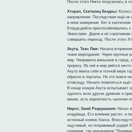
После этого Никта погрузилась в 
Хторал, Скиталец Бездны:
Колосса
направлении. Последствия ещё не 
в иное измерение. Кит в хаотично
Клаудсдейла приспосабливались к н
Эквестрию. Дерпи и её соратникам 
совершить переход. После этого Хт
Акута, Ткач Лжи:
Начала вторжение
ткани мироздания. Через крупные р
мир. Направила миньонов в город, 
прореху. Из неё в мир рвётся нечто
Акута явила себя в полной мере го
обратно в порталы. Но это вовсе не
отовсюду. Начало появляться ещё 
В конце концов Акута испытывает э
одолеть всех других древних и при
менее, есть вероятность наличия п
Нирот, Змий Разрушения:
Начал в
кладбища. Его влияние растет, и п
истинный хозяин Хаоса. Впоследств
ощутимый, но поправимый ущерб Ле
озарение, так называемое "Пониман