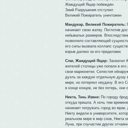
Жаждущий Ящер побеждён
Змий Разрушения отступил
Великий Пожиратель уничтожен
Мандукар, Великий Пожиратель:
П
начинает свою жатву. Поглотив дос
небывалых размеров. Впоследствии
позволило составляющей сущности,
его силы вызвала коллапс существа
взрыв далеко за его пределами.
Слаг, Жаждущий Ящер:
Захватил К
жителей столицы уже попали в его 
свои марионетки. Селестия обнару
дуэль за каждую отдельную душу в
мире, но потерпел неудачу. В его 
в конце концов, не без потерь, они
Никта, Тень Извне:
По городу броди
откуда пришла. А ночь тем времене
начинает погружать город во мрак,
Никту видели в университете, котор
реальном мире в мир снов, Никта о
Луна, при соучастии других отчаян