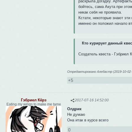
раскрыла догадку. Артефакт
бойтесь, сама Акута при этом
никак себя не проявила.
Кстати, некоторые знают эти
именно он положил начало в
Кто курирует данный квес
Создатель квеста - Гэбриел 
Отредактировано Алебастр (2019-10-02 0
+5
Гэбриел Кёрз
2017-07-16 14:52:00
Eating my wings to make me tame
Олдрик
Не думаю
Она итак в курсе всего
0