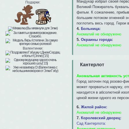
Мандукар избрал своей перво
Подарки:
Великий Пожиратель буквальн
фильм. К сожалению, прибыв
большим потоком огненной эн
поглотить весь город. Герои
4.
Больница:
Аномалий не обнаружено
5.
Окраины города:
Аномалий не обнаружено
Валентинки:
Кантерлот
Аномальная активность ус
Город заточен под розово-фи
может прорваться наружу, от
находится в абсолютной изол
ценой жизни одного из персо
6.
Жилой район:
Аномалий не обнаружено
7.
Королевский дворец:
Сад Кантерлота
:
Аномалия устранена