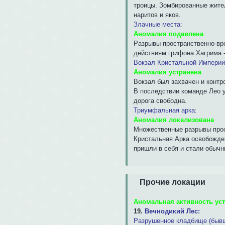
троицы. Зомбированные жите
наритов и яков.
Злачные места:
Аномалия подавлена
Разрывы пространственно-вр
действиям грифона Хагрима -
Вокзал Кристальной Империи
Аномалия устранена
Вокзал был захвачен и конт
В последствии команде Лео у
дорога свободна.
Триумфальная арка
:
Аномалия локализована
Множественные разрывы прос
Кристальная Арка освобожден
пришли в себя и стали обычн
Прочие локации
Аномальная активность ус
19.
Вечнодикий Лес:
Разрушенное кладбище (бывш