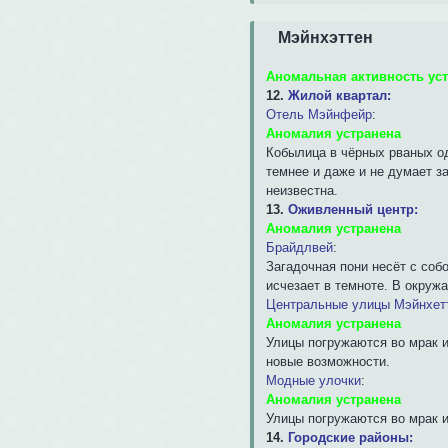
Мэйнхэттен
Аномальная активность ус
12.
Жилой квартал:
Отель Мэйнфейр
:
Аномалия устранена
Кобылица в чёрных рваных од
темнее и даже и не думает з
неизвестна.
13.
Оживленный центр:
Аномалия устранена
Брайдлвей
:
Загадочная пони несёт с соб
исчезает в темноте. В окру
Центральные улицы Мэйнхет
Аномалия устранена
Улицы погружаются во мрак и
новые возможности.
Модные улочки
:
Аномалия устранена
Улицы погружаются во мрак и
14.
Городские районы: