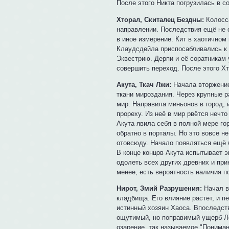
После этого Никта погрузилась в 
Хторал, Скиталец Бездны:
Колосса
направлении. Последствия ещё не 
в иное измерение. Кит в хаотично
Клаудсдейла приспосабливались к н
Эквестрию. Дерпи и её соратникам 
совершить переход. После этого Хт
Акута, Ткач Лжи:
Начала вторжение
ткани мироздания. Через крупные р
мир. Направила миньонов в город, 
прореху. Из неё в мир рвётся нечто
Акута явила себя в полной мере го
обратно в порталы. Но это вовсе не
отовсюду. Начало появляться ещё 
В конце концов Акута испытывает э
одолеть всех других древних и при
менее, есть вероятность наличия п
Нирот, Змий Разрушения:
Начал в
кладбища. Его влияние растет, и п
истинный хозяин Хаоса. Впоследств
ощутимый, но поправимый ущерб Ле
озарение, так называемое "Пониман