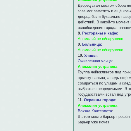
Дворец стал местом сбора не
глаз мог заметить и ещё кое-
дворца были буквально навод
действий. В какой-то момент
освобождение города, начал
8.
Рестораны и кафе:
Аномалий не обнаружено
9.
Больница:
Аномалий не обнаружено
10.
Улицы:
Оживленная улица
:
Аномалия устранена
Группа чейнжлингов под прик
щелчку пальца, а ведь ещё м
собираться по улицам и след
выбраться невредимыми. Это
государствами встал под угр
11.
Окраины города:
Аномалия устранена
Вокзал Кантерлота
:
В этом месте барьер прошёл 
барьер уже исчез