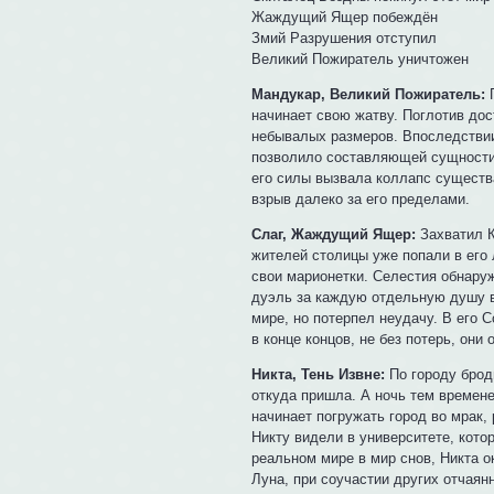
Жаждущий Ящер побеждён
Змий Разрушения отступил
Великий Пожиратель уничтожен
Мандукар, Великий Пожиратель:
П
начинает свою жатву. Поглотив дос
небывалых размеров. Впоследствии
позволило составляющей сущности,
его силы вызвала коллапс существа
взрыв далеко за его пределами.
Слаг, Жаждущий Ящер:
Захватил К
жителей столицы уже попали в его 
свои марионетки. Селестия обнару
дуэль за каждую отдельную душу в
мире, но потерпел неудачу. В его 
в конце концов, не без потерь, они
Никта, Тень Извне:
По городу броди
откуда пришла. А ночь тем времене
начинает погружать город во мрак,
Никту видели в университете, котор
реальном мире в мир снов, Никта о
Луна, при соучастии других отчаян