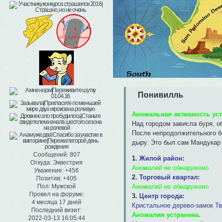
Понивилль
Аномальная активность ус
Над городом зависла буря, о
После непродолжительного бо
дыру. Это был сам Мандукар 
Сообщений:
807
1.
Жилой район:
Откуда:
Эквестрия
Аномалий не обнаружено
Уважение:
+456
2.
Торговый квартал:
Позитив:
+405
Аномалий не обнаружено
Пол:
Мужской
Провел на форуме:
3.
Центр города:
4 месяца 17 дней
Кристальное дерево-замок Т
Последний визит:
Аномалия устранена.
2022-03-13 16:05:44