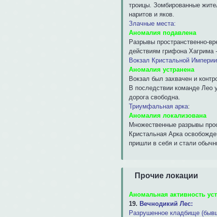
троицы. Зомбированные жите
наритов и яков.
Злачные места:
Аномалия подавлена
Разрывы пространственно-вр
действиям грифона Хагрима -
Вокзал Кристальной Империи
Аномалия устранена
Вокзал был захвачен и конт
В последствии команде Лео у
дорога свободна.
Триумфальная арка
:
Аномалия локализована
Множественные разрывы прос
Кристальная Арка освобожден
пришли в себя и стали обычн
Прочие локации
Аномальная активность ус
19.
Вечнодикий Лес:
Разрушенное кладбище (бывш