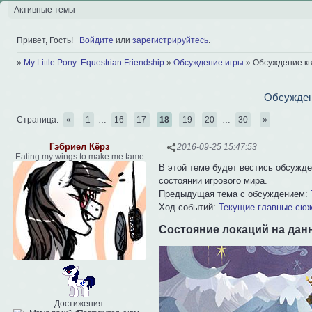
Активные темы
Привет, Гость!
Войдите
или
зарегистрируйтесь
.
»
My Little Pony: Equestrian Friendship
»
Обсуждение игры
»
Обсуждение кв
Обсуждени
Страница:
«
1
…
16
17
18
19
20
…
30
»
Гэбриел Кёрз
2016-09-25 15:47:53
Eating my wings to make me tame
В этой теме будет вестись обсужде
состоянии игрового мира.
Предыдущая тема с обсуждением:
Ход событий:
Текущие главные сю
Состояние локаций на дан
Достижения: