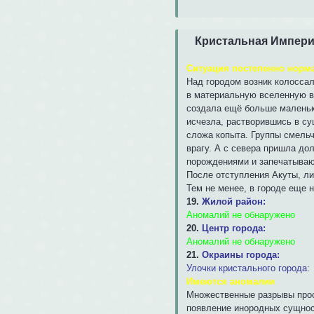
Кристальная Импер
Ситуация постепенно норма
Над городом возник колоссал
в материальную вселенную вы
создала ещё больше маленьки
исчезла, растворившись в су
сложа копыта. Группы смельч
врагу. А с севера пришла до
порождениями и запечатываю
После отступления Акуты, ли
Тем не менее, в городе еще н
19.
Жилой район:
Аномалий не обнаружено
20.
Центр города:
Аномалий не обнаружено
21.
Окраины города:
Улочки кристального города
:
Имеются аномалии
Множественные разрывы прос
появление инородных сущнос