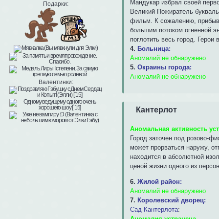
Мандукар избрал своей перво
Подарки:
Великий Пожиратель буквальн
фильм. К сожалению, прибыв
большим потоком огненной эн
поглотить весь город. Герои
4.
Больница:
Аномалий не обнаружено
5.
Окраины города:
Аномалий не обнаружено
Валентинки:
Кантерлот
Аномальная активность ус
Город заточен под розово-фи
может прорваться наружу, от
находится в абсолютной изол
ценой жизни одного из персо
6.
Жилой район:
Аномалий не обнаружено
7.
Королевский дворец:
Сад Кантерлота
:
Аномалия устранена