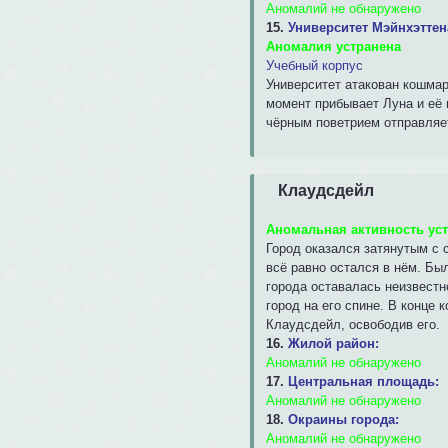
Аномалий не обнаружено
15.
Университет Мэйнхэттен
Аномалия устранена
Учебный корпус
Университет атакован кошмар
момент прибывает Луна и её 
чёрным поветрием отправляе
Клаудсдейл
Аномальная активность ус
Город оказался затянутым с 
всё равно остался в нём. Бы
города оставалась неизвестно
город на его спине. В конце
Клаудсдейл, освободив его.
16.
Жилой район:
Аномалий не обнаружено
17.
Центральная площадь:
Аномалий не обнаружено
18.
Окраины города:
Аномалий не обнаружено