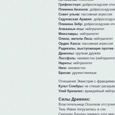
Грифонстоун:
добрососедские отн
Племена бизонов
: добрососедски
Совет ульев:
пассивная агрессия
Седловская Аравия
: добрососедс
Племена Зебр:
добрососедские от
Алмазные псы:
нейтралитет
Минотавры
: нейтралитет
Олени, жители Леса:
нейтралитет
Орден Хаоса:
пассивная агрессия
Радикалы, выступающие против 
Драконы:
хрупкая дружба
Лоссфэль:
неизвестно (нейтралите
Нариты:
нейтралитет
Наги:
неизвестно
Бриззи:
дружественные
Отношения Эквестрии с фракциями,
Культ Сомбры:
не спешат раскрыв
Улей Кризалис:
враждебный нейтр
Силы Древних:
Властительница Осколков отступил
Тень Извне погрузилась в сон
Скиталец Бездны покинул этот мир