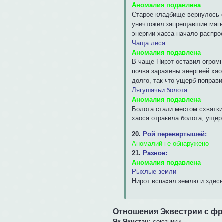
Аномалия подавлена
Старое кладбище вернулось о
уничтожил запрещавшие маги
энергии хаоса начало распро
Чаща леса
Аномалия подавлена
В чаще Нирот оставил огромн
почва заражены энергией хао
долго, так что ущерб поправи
Лягушачьи болота
Аномалия подавлена
Болота стали местом схватки
хаоса отравила болота, ущер
20.
Рой перевертышей:
Аномалий не обнаружено
21.
Разное:
Аномалия подавлена
Рыхлые земли
Нирот вспахал землю и здесь
Отношения Эквестрии с ф
Як-Якистан
: союзники