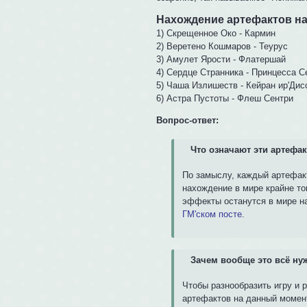
Нахождение артефактов н
1) Скрещенное Око - Кармин
2) Веретено Кошмаров - Теурус
3) Амулет Ярости - Флатершай
4) Сердце Странника - Принцесса С
5) Чаша Излишеств - Кейран ир'Дис
6) Астра Пустоты - Флеш Сентри
Вопрос-ответ:
Что означают эти артефа
По замыслу, каждый артефакт
нахождение в мире крайне то
эффекты останутся в мире н
ГМ'ском посте
.
Зачем вообще это всё ну
Чтобы разнообразить игру и 
артефактов на данный момент 